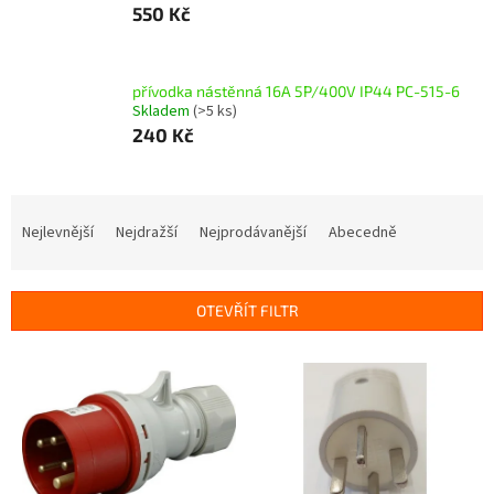
550 Kč
přívodka nástěnná 16A 5P/400V IP44 PC-515-6
Skladem
(>5 ks)
240 Kč
Ř
a
Nejlevnější
Nejdražší
Nejprodávanější
Abecedně
z
e
n
OTEVŘÍT FILTR
í
p
V
r
ý
o
p
d
i
u
s
k
p