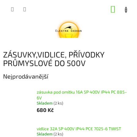
Přejít
NÁKUP
na
obsah
KOŠÍK
ZÁSUVKY,VIDLICE, PŘÍVODKY
PRŮMYSLOVÉ DO 500V
Nejprodávanější
zásuvka pod omítku 16A 5P 400V IP44 PC 885-
6V
Skladem
(2 ks)
680 Kč
vidlice 32A 5P 400V IP44 PCE 7025-6 TWIST
Skladem
(2 ks)