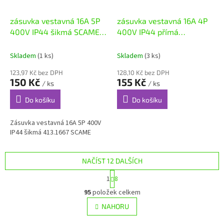
zásuvka vestavná 16A 5P
zásuvka vestavná 16A 4P
400V IP44 šikmá SCAME
400V IP44 přímá
413.1667
Mennekes 1390
Skladem
(1 ks)
Skladem
(3 ks)
123,97 Kč bez DPH
128,10 Kč bez DPH
150 Kč
155 Kč
/ ks
/ ks
Do košíku
Do košíku
Zásuvka vestavná 16A 5P 400V
IP44 šikmá 413.1667 SCAME
NAČÍST 12 DALŠÍCH
S
1
8
t
O
r
95
položek celkem
v
á
l
NAHORU
n
á
k