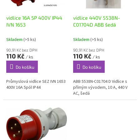
t
r
ů
o
d
vidlice 16A 5P 400V IP44
vidlice 440V 5538N-
u
IVN 1653
C01704D ABB šedá
k
t
Skladem
(>5 ks)
Skladem
(>5 ks)
ů
90,91 Kč bez DPH
90,91 Kč bez DPH
110 Kč
110 Kč
/ ks
/ ks
Do košíku
Do košíku
Průmyslová vidlice SEZ IVN 1653
ABB 5538N-C01704 D Vidlice s
400V 16A 5pól IP44
přímým vývodem, 10 A, 440 V
AC, šedá