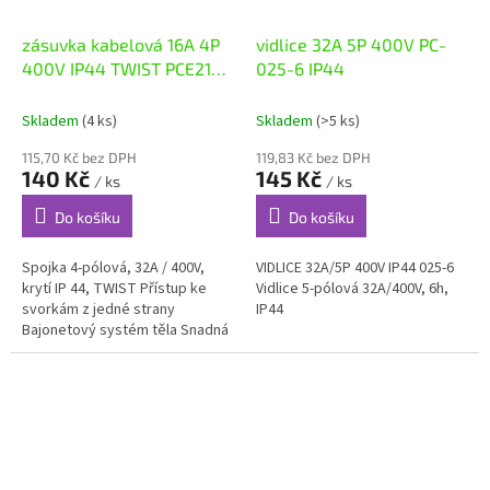
zásuvka kabelová 16A 4P
vidlice 32A 5P 400V PC-
400V IP44 TWIST PCE214-
025-6 IP44
6
Skladem
(4 ks)
Skladem
(>5 ks)
115,70 Kč bez DPH
119,83 Kč bez DPH
140 Kč
145 Kč
/ ks
/ ks
Do košíku
Do košíku
Spojka 4-pólová, 32A / 400V,
VIDLICE 32A/5P 400V IP44 025-6
krytí IP 44, TWIST Přístup ke
Vidlice 5-pólová 32A/400V, 6h,
svorkám z jedné strany
IP44
Bajonetový systém těla Snadná
montáž pootočením a
zajištěním bez nářadí Speciální
matice...