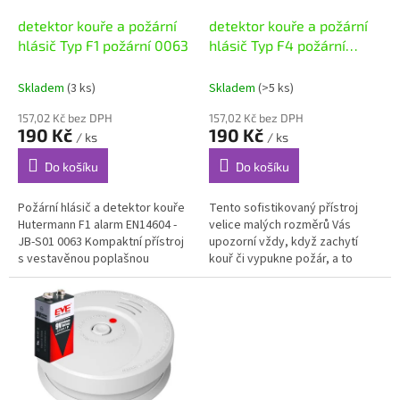
o
d
detektor kouře a požární
detektor kouře a požární
u
hlásič Typ F1 požární 0063
hlásič Typ F4 požární
k
EN14604
t
Skladem
(3 ks)
Skladem
(>5 ks)
ů
157,02 Kč bez DPH
157,02 Kč bez DPH
190 Kč
190 Kč
/ ks
/ ks
Do košíku
Do košíku
Požární hlásič a detektor kouře
Tento sofistikovaný přístroj
Hutermann F1 alarm EN14604 -
velice malých rozměrů Vás
JB-S01 0063 Kompaktní přístroj
upozorní vždy, když zachytí
s vestavěnou poplašnou
kouř či vypukne požár, a to
sirénou , který spustí poplach v
silnou sirénou hlasitosti 85dB.
případě detekce kouře....
Reaguje na viditelné zplodiny...