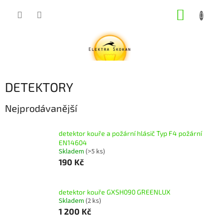
Přejít
NÁKUP
na
obsah
KOŠÍK
DETEKTORY
Nejprodávanější
detektor kouře a požární hlásič Typ F4 požární
EN14604
Skladem
(>5 ks)
190 Kč
detektor kouře GXSH090 GREENLUX
Skladem
(2 ks)
1 200 Kč