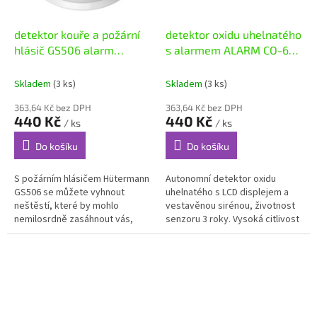
detektor kouře a požární
detektor oxidu uhelnatého
hlásič GS506 alarm
s alarmem ALARM CO-602
EN14604
EN50291 Hütermann
Skladem
(3 ks)
Skladem
(3 ks)
363,64 Kč bez DPH
363,64 Kč bez DPH
440 Kč
440 Kč
/ ks
/ ks
Do košíku
Do košíku
S požárním hlásičem Hütermann
Autonomní detektor oxidu
GS506 se můžete vyhnout
uhelnatého s LCD displejem a
neštěstí, které by mohlo
vestavěnou sirénou, životnost
nemilosrdně zasáhnout vás,
senzoru 3 roky. Vysoká citlivost
vaši rodinu i váš majetek. Tento
a stabilita. Velkou výhodou
praktický přístroj vás totiž...
tohoto modelu je zobrazení...