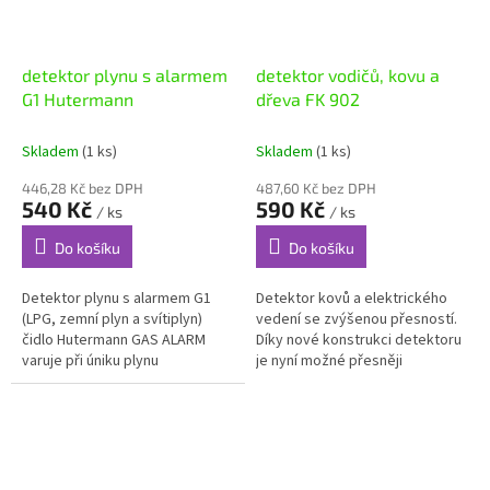
detektor plynu s alarmem
detektor vodičů, kovu a
G1 Hutermann
dřeva FK 902
Skladem
(1 ks)
Skladem
(1 ks)
446,28 Kč bez DPH
487,60 Kč bez DPH
540 Kč
590 Kč
/ ks
/ ks
Do košíku
Do košíku
Detektor plynu s alarmem G1
Detektor kovů a elektrického
(LPG, zemní plyn a svítiplyn)
vedení se zvýšenou přesností.
čidlo Hutermann GAS ALARM
Díky nové konstrukci detektoru
varuje při úniku plynu
je nyní možné přesněji
detekovat polohu kovových
předmětů. Indikace je jak
akustická,...