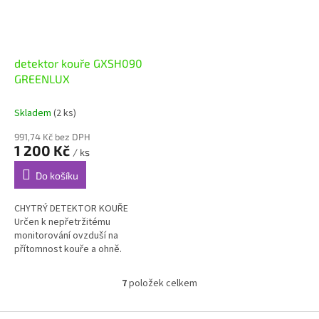
detektor kouře GXSH090
GREENLUX
Skladem
(2 ks)
991,74 Kč bez DPH
1 200 Kč
/ ks
Do košíku
CHYTRÝ DETEKTOR KOUŘE
Určen k nepřetržitému
monitorování ovzduší na
přítomnost kouře a ohně.
Detekce je založena na
tzv. fotoelektronickém principu
7
položek celkem
O
rozptýleného...
v
l
Z