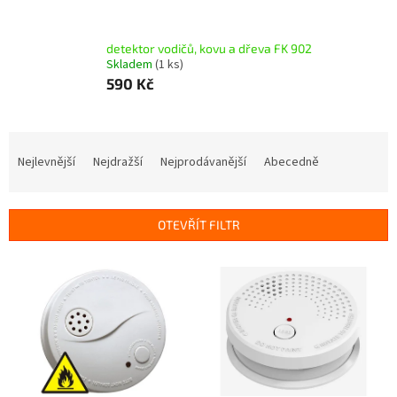
detektor vodičů, kovu a dřeva FK 902
Skladem
(1 ks)
590 Kč
Ř
a
Nejlevnější
Nejdražší
Nejprodávanější
Abecedně
z
e
n
OTEVŘÍT FILTR
í
p
V
r
ý
o
p
d
i
u
s
k
p
t
r
ů