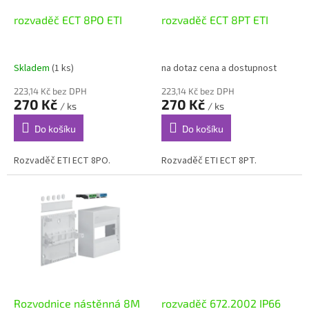
o
d
rozvaděč ECT 8PO ETI
rozvaděč ECT 8PT ETI
u
k
t
Skladem
(1 ks)
na dotaz cena a dostupnost
ů
223,14 Kč bez DPH
223,14 Kč bez DPH
270 Kč
270 Kč
/ ks
/ ks
Do košíku
Do košíku
Rozvaděč ETI ECT 8PO.
Rozvaděč ETI ECT 8PT.
Rozvodnice nástěnná 8M
rozvaděč 672.2002 IP66