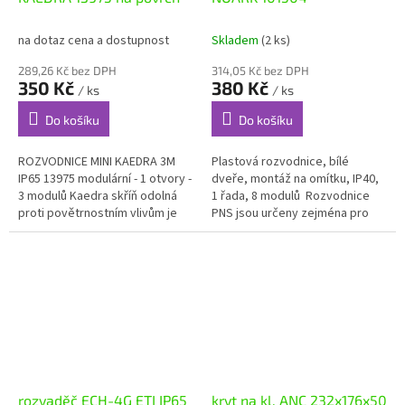
na dotaz cena a dostupnost
Skladem
(2 ks)
289,26 Kč bez DPH
314,05 Kč bez DPH
350 Kč
380 Kč
/ ks
/ ks
Do košíku
Do košíku
ROZVODNICE MINI KAEDRA 3M
Plastová rozvodnice, bílé
IP65 13975 modulární - 1 otvory -
dveře, montáž na omítku, IP40,
3 modulů Kaedra skříň odolná
1 řada, 8 modulů Rozvodnice
proti povětrnostním vlivům je
PNS jsou určeny zejména pro
rozvodnice pro modulární
domovní aplikace. Jejich design
přístroje pro povrchovou...
je vhodný pro povrchovou...
rozvaděč ECH-4G ETI IP65
kryt na kl. ANC 232x176x50