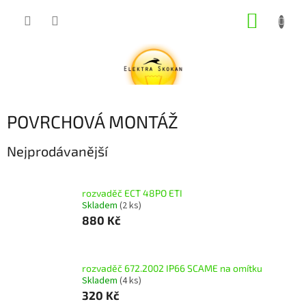
Přejít
NÁKUP
na
obsah
KOŠÍK
POVRCHOVÁ MONTÁŽ
Nejprodávanější
rozvaděč ECT 48PO ETI
Skladem
(2 ks)
880 Kč
rozvaděč 672.2002 IP66 SCAME na omítku
Skladem
(4 ks)
320 Kč