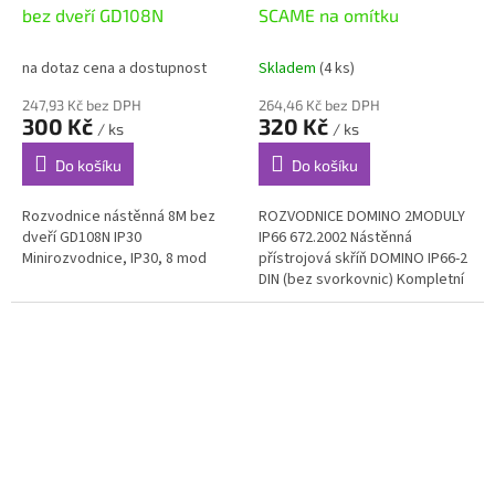
bez dveří GD108N
SCAME na omítku
na dotaz cena a dostupnost
Skladem
(4 ks)
247,93 Kč bez DPH
264,46 Kč bez DPH
300 Kč
320 Kč
/ ks
/ ks
Do košíku
Do košíku
Rozvodnice nástěnná 8M bez
ROZVODNICE DOMINO 2MODULY
dveří GD108N IP30
IP66 672.2002 Nástěnná
Minirozvodnice, IP30, 8 mod
přístrojová skříň DOMINO IP66-2
DIN (bez svorkovnic) Kompletní
nástěnná (určena pro
povrchovou montáž)
rozvodnice M135...