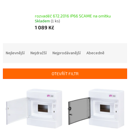
rozvaděč 672.2016 IP66 SCAME na omítku
Skladem
(1 ks)
1 089 Kč
Ř
a
Nejlevnější
Nejdražší
Nejprodávanější
Abecedně
z
e
n
OTEVŘÍT FILTR
í
p
V
r
ý
o
p
d
i
u
s
k
p
t
r
ů