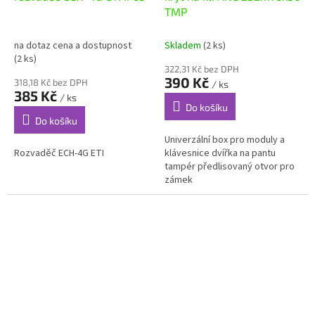
TMP
na dotaz cena a dostupnost
Skladem
(2 ks)
(2 ks)
322,31 Kč bez DPH
390 Kč
318,18 Kč bez DPH
/ ks
385 Kč
/ ks
Do košíku
Do košíku
Univerzální box pro moduly a
Rozvaděč ECH-4G ETI
klávesnice dvířka na pantu
tampér předlisovaný otvor pro
zámek