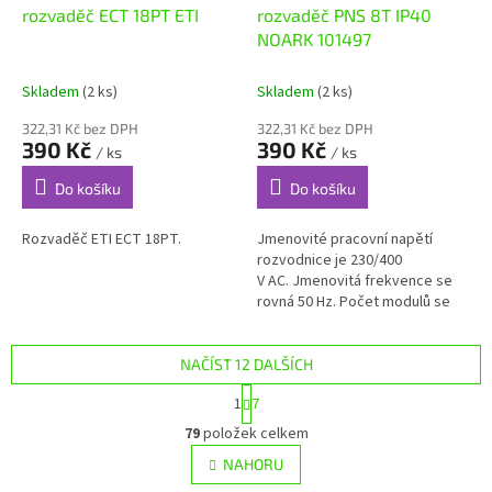
rozvaděč ECT 18PT ETI
rozvaděč PNS 8T IP40
NOARK 101497
Skladem
(2 ks)
Skladem
(2 ks)
322,31 Kč bez DPH
322,31 Kč bez DPH
390 Kč
390 Kč
/ ks
/ ks
Do košíku
Do košíku
Rozvaděč ETI ECT 18PT.
Jmenovité pracovní napětí
rozvodnice je 230/400
V AC. Jmenovitá frekvence se
rovná 50 Hz. Počet modulů se
rovná 8. Jedna řada. ...
NAČÍST 12 DALŠÍCH
S
1
7
t
O
r
79
položek celkem
v
á
l
NAHORU
n
á
k