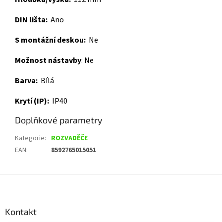
DIN lišta:
Ano
S montážní deskou:
Ne
Možnost nástavby
:
Ne
Barva:
Bílá
Krytí (IP):
IP40
Doplňkové parametry
Kategorie
:
ROZVADĚČE
EAN
:
8592765015051
Z
á
p
a
Kontakt