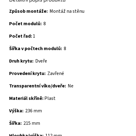
Způsob montáže:
Montáž na stěnu
Počet modulů:
8
Počet řad:
1
Šířka v počtech modulů:
8
Druh krytu:
Dveře
Provedení krytu:
Zavřené
Transparentní víko/dveře:
Ne
Materiál skříně:
Plast
Výška:
236 mm
Šířka:
215 mm
Hloubka/výška:
112 mm