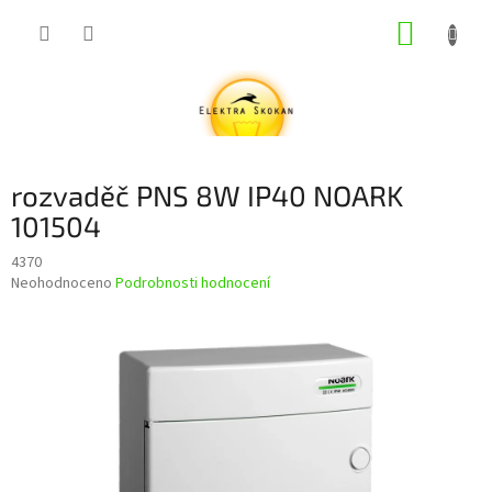
Přejít
NÁKUP
na
obsah
KOŠÍK
rozvaděč PNS 8W IP40 NOARK
101504
4370
Průměrné
Neohodnoceno
Podrobnosti hodnocení
hodnocení
produktu
je
0,0
z
5
hvězdiček.