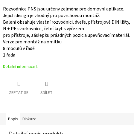
Rozvodnice PNS jsou určeny zejména pro domovní aplikace.
Jejich design je vhodný pro povrchovou montáž.
Balení obsahuje vlastní rozvodnici, dveře, přístrojové DIN lišty,
N + PE svorkovnice, čelní kryt s výřezem
pro přístroje, záslepku prázdných pozic a upevňovací materiál.
Verze pro montáž na omítku
8 modulů v řadě
1 řada
Detailní informace
ZEPTAT SE
SDÍLET
Popis
Diskuze
Detailní popis produktu