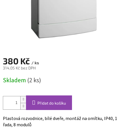
380 Kč
/ ks
314,05 Kč bez DPH
Měrná
Skladem
(2 ks)
cena:
Přidat do košíku
Plastová rozvodnice, bílé dveře, montáž na omítku, IP40, 1
řada, 8 modulů