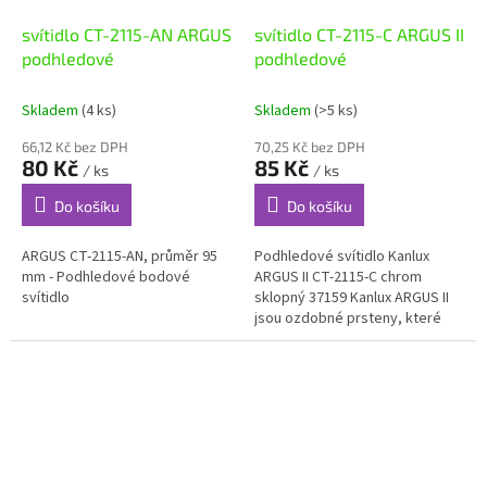
svítidlo CT-2115-AN ARGUS
svítidlo CT-2115-C ARGUS II
podhledové
podhledové
Skladem
(4 ks)
Skladem
(>5 ks)
66,12 Kč bez DPH
70,25 Kč bez DPH
80 Kč
85 Kč
/ ks
/ ks
Do košíku
Do košíku
ARGUS CT-2115-AN, průměr 95
Podhledové svítidlo Kanlux
mm - Podhledové bodové
ARGUS II CT-2115-C chrom
svítidlo
sklopný 37159 Kanlux ARGUS II
jsou ozdobné prsteny, které
imitují oblíbená očka Kanlux
ARGUS. Můžeme použít držák,...