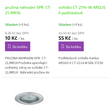
o
d
pružina náhradní SPR. CT-
svítidlo CT-2114-W ARGUS
u
21/MR16
II podhledové
k
t
Skladem
(>5 ks)
Skladem
(>5 ks)
ů
8,26 Kč bez DPH
45,45 Kč bez DPH
10 Kč
55 Kč
/ ks
/ ks
Do košíku
Do košíku
PRUZINA NAHRADNI SPR. CT-
Podhledové svítidlo Kanlux
21/MR16 Pružinka upevňující
ARGUS II CT-2114-W bílá 37156
světelný zdroj ve svítidle CT-
21/MR16 Náhradní pružina do
bodových svítidel se zdrojem
Kanlux SPR.CT-21/MR16...