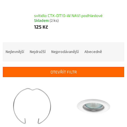
svítidlo CTX-DT10-W NAVI podhledové
Skladem
(2 ks)
125 Kč
Ř
a
Nejlevnější
Nejdražší
Nejprodávanější
Abecedně
z
e
n
OTEVŘÍT FILTR
í
p
V
r
ý
o
p
d
i
u
s
k
p
t
r
ů