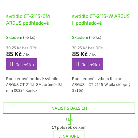
svítidlo CT-2115-GM
svítidlo CT-2115-W ARGUS
ARGUS podhledové
II podhledové
Skladem
(>5 ks)
Skladem
(>5 ks)
70,25 Kč bez DPH
70,25 Kč bez DPH
85 Kč
85 Kč
/ ks
/ ks
Do košíku
Do košíku
Podhledové bodové svítidlo
Podhledové svítidlo Kanlux
ARGUS CT-2115-GM, průměr 95
ARGUS II CT-2115-W bílá sklopný
mm 00334 Kanlux
37163
NAČÍST 5 DALŠÍCH
S
1
2
t
O
r
17
položek celkem
v
á
l
NAHORU
n