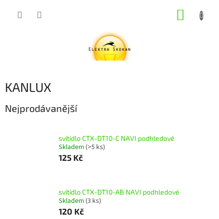
Přejít
NÁKUP
na
obsah
KOŠÍK
KANLUX
Nejprodávanější
svítidlo CTX-DT10-C NAVI podhledové
Skladem
(>5 ks)
125 Kč
svítidlo CTX-DT10-AB NAVI podhledové
Skladem
(3 ks)
120 Kč