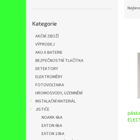
Ř
n
a
e
Nejlev
z
l
Přeskočit
e
Kategorie
kategorie
n
í
AKČNÍ ZBOŽÍ
p
VÝPRODEJ
V
r
ý
AKU A BATERIE
o
p
BEZPEČNOSTNÍ TLAČÍTKA
d
i
DETEKTORY
u
s
k
ELEKTROMĚRY
p
t
FOTOVOLTAIKA
r
ů
o
HROMOSVODY, UZEMNĚNÍ
d
INSTALAČNÍ MATERIÁL
u
JISTIČE
pásk
k
NOARK 6kA
ELEC
t
EATON 6kA
ů
EATON 10kA