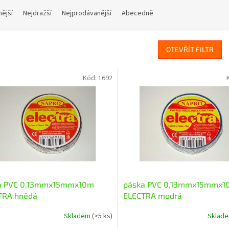
nější
Nejdražší
Nejprodávanější
Abecedně
OTEVŘÍT FILTR
Kód:
1692
a PVC 0,13mmx15mmx10m
páska PVC 0,13mmx15mmx1
TRA hnědá
ELECTRA modrá
Skladem
(>5 ks)
Sklad