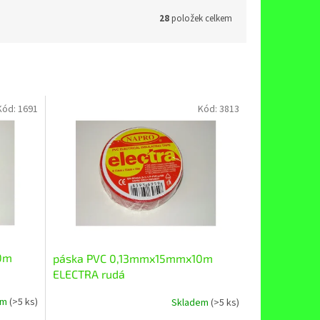
28
položek celkem
Kód:
1691
Kód:
3813
0m
páska PVC 0,13mmx15mmx10m
ELECTRA rudá
em
(>5 ks)
Skladem
(>5 ks)