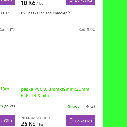
Do košíku
10 Kč
/ ks
m x10m
PVC páska izolační samolepící
Kód:
1472
Kód:
5228
x10m
páska PVC 0,13mmx19mmx20mm
ELECTRIX bílá
em
(>5 ks)
Skladem
(>5 ks)
20,66 Kč bez DPH
 košíku
Do košíku
25 Kč
/ ks