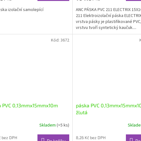
ska izolační samolepící
ANC PÁSKA PVC 211 ELECTRIX 15X1
211 Elektroizolační páska ELECTRI
vrstva pásky je plastifikované PVC,
vrstvu tvoří syntetický kaučuk....
Kód:
3672
a PVC 0,13mmx15mmx10m
páska PVC 0,13mmx15mmx1
žlutá
Skladem
(>5 ks)
Sklad
č bez DPH
8,26 Kč bez DPH
Do košíku
Do