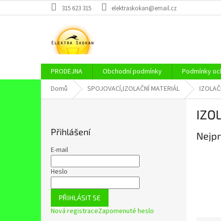
Přejít
315 623 315
elektraskokan@email.cz
na
obsah
PRODEJNA
Obchodní podmínky
Podmínky och
Domů
SPOJOVACÍ,IZOLAČNÍ MATERIÁL
IZOLAČ
P
IZO
o
s
Přihlášení
Nejpr
t
r
E-mail
a
n
Heslo
n
í
PŘIHLÁSIT SE
p
Nová registrace
Zapomenuté heslo
a