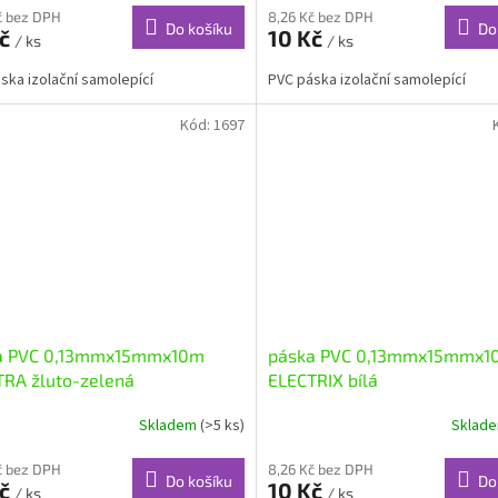
č bez DPH
8,26 Kč bez DPH
Do košíku
Do
Kč
10 Kč
/ ks
/ ks
ska izolační samolepící
PVC páska izolační samolepící
Kód:
1697
a PVC 0,13mmx15mmx10m
páska PVC 0,13mmx15mmx1
TRA žluto-zelená
ELECTRIX bílá
Skladem
(>5 ks)
Sklad
č bez DPH
8,26 Kč bez DPH
Do košíku
Do
Kč
10 Kč
/ ks
/ ks