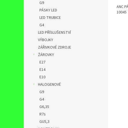
G9
ANC PÁ
PÁSKY LED
10045
LED TRUBICE
G4
LED PŘÍSLUŠENSTVÍ
VÝBOJKY
ZÁŘIVKOVÉ ZDROJE
ŽÁROVKY
E27
E14
E10
HALOGENOVÉ
G9
G4
G6,35
R7s
GU5,3