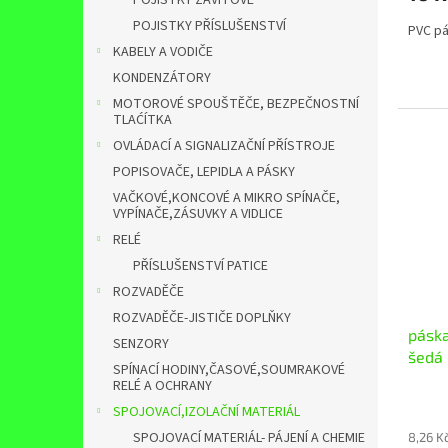
POJISTKY ZÁVITOVÉ
POJISTKY PŘÍSLUŠENSTVÍ
PVC pá
KABELY A VODIČE
KONDENZÁTORY
MOTOROVÉ SPOUŠTĚČE, BEZPEČNOSTNÍ
TLAĆÍTKA
OVLÁDACÍ A SIGNALIZAČNÍ PŘÍSTROJE
POPISOVAČE, LEPIDLA A PÁSKY
VAČKOVÉ,KONCOVÉ A MIKRO SPÍNAČE,
VYPÍNAČE,ZÁSUVKY A VIDLICE
RELÉ
PŘÍSLUŠENSTVÍ PATICE
ROZVADĚČE
ROZVADĚČE-JISTIČE DOPLŇKY
pásk
SENZORY
šedá
SPÍNACÍ HODINY,ČASOVÉ,SOUMRAKOVÉ
RELÉ A OCHRANY
SPOJOVACÍ,IZOLAČNÍ MATERIÁL
SPOJOVACÍ MATERIÁL- PÁJENÍ A CHEMIE
8,26 K