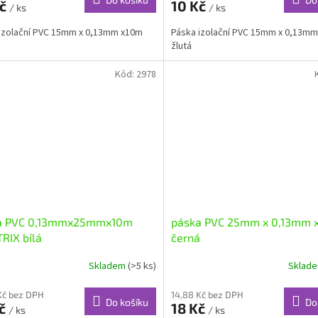
Kč
10 Kč
/ ks
/ ks
izolační PVC 15mm x 0,13mm x10m
Páska izolační PVC 15mm x 0,13m
žlutá
Kód:
2978
a PVC 0,13mmx25mmx10m
páska PVC 25mm x 0,13mm 
RIX bílá
černá
Skladem
(>5 ks)
Sklad
Kč bez DPH
14,88 Kč bez DPH
Do košíku
Do
Kč
18 Kč
/ ks
/ ks