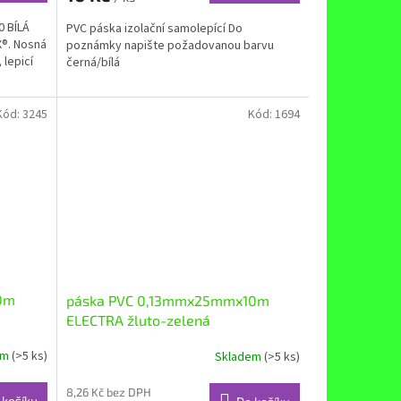
0 BÍLÁ
PVC páska izolační samolepící Do
X®. Nosná
poznámky napište požadovanou barvu
 lepicí
černá/bílá
Kód:
3245
Kód:
1694
0m
páska PVC 0,13mmx25mmx10m
ELECTRA žluto-zelená
em
(>5 ks)
Skladem
(>5 ks)
8,26 Kč bez DPH
 košíku