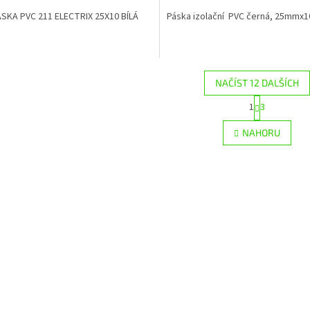
SKA PVC 211 ELECTRIX 25X10 BÍLÁ
Páska izolační PVC černá, 25mmx1
NAČÍST 12 DALŠÍCH
S
1
3
O
t
r
v
NAHORU
á
l
n
á
k
d
o
a
v
c
á
í
n
p
í
r
v
k
y
v
ý