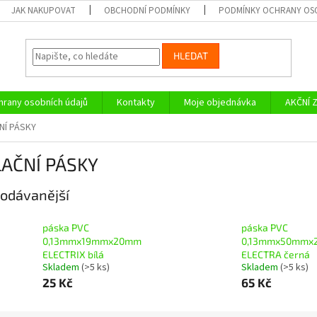
JAK NAKUPOVAT
OBCHODNÍ PODMÍNKY
PODMÍNKY OCHRANY OS
HLEDAT
rany osobních údajů
Kontakty
Moje objednávka
AKČNÍ 
NÍ PÁSKY
LAČNÍ PÁSKY
odávanější
páska PVC
páska PVC
0,13mmx19mmx20mm
0,13mmx50mmx
ELECTRIX bílá
ELECTRA černá
Skladem
(>5 ks)
Skladem
(>5 ks)
25 Kč
65 Kč