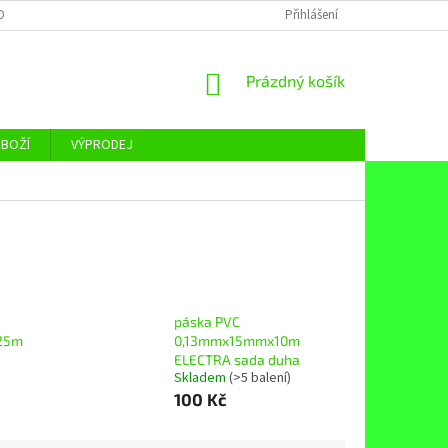
OBNÍCH ÚDAJŮ
Přihlášení
NÁKUPNÍ
Prázdný košík
KOŠÍK
ZBOŽÍ
VÝPRODEJ
páska PVC
25m
0,13mmx15mmx10m
ELECTRA sada duha
Skladem
(>5 balení)
100 Kč