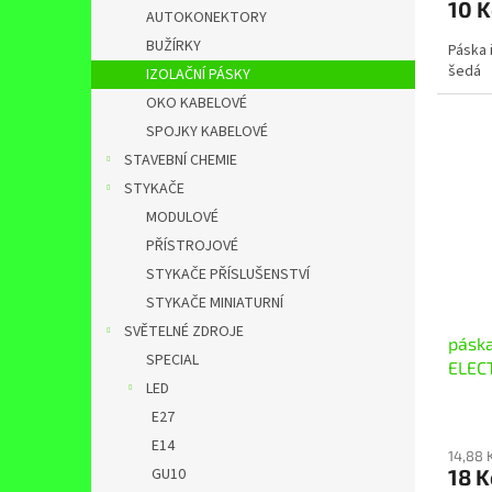
10 
AUTOKONEKTORY
BUŽÍRKY
Páska 
šedá
IZOLAČNÍ PÁSKY
OKO KABELOVÉ
SPOJKY KABELOVÉ
STAVEBNÍ CHEMIE
STYKAČE
MODULOVÉ
PŘÍSTROJOVÉ
STYKAČE PŘÍSLUŠENSTVÍ
STYKAČE MINIATURNÍ
SVĚTELNÉ ZDROJE
pásk
SPECIAL
ELECT
LED
E27
E14
14,88 
18 
GU10