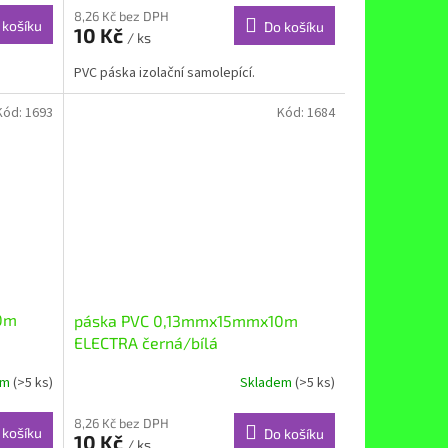
8,26 Kč bez DPH
 košíku
Do košíku
10 Kč
/ ks
PVC páska izolační samolepící.
Kód:
1693
Kód:
1684
0m
páska PVC 0,13mmx15mmx10m
ELECTRA černá/bílá
em
(>5 ks)
Skladem
(>5 ks)
8,26 Kč bez DPH
 košíku
Do košíku
10 Kč
/ ks