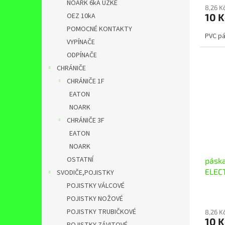
NOARK 6kA ÚZKÉ
8,26 K
10 
OEZ 10kA
POMOCNÉ KONTAKTY
PVC pá
VYPÍNAČE
ODPÍNAČE
CHRÁNIČE
CHRÁNIČE 1F
EATON
NOARK
CHRÁNIČE 3F
EATON
NOARK
OSTATNÍ
pásk
ELEC
SVODIČE,POJISTKY
POJISTKY VÁLCOVÉ
POJISTKY NOŽOVÉ
POJISTKY TRUBIČKOVÉ
8,26 K
10 