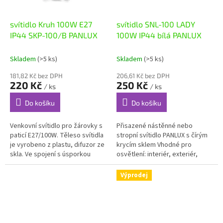
svítidlo Kruh 100W E27
svítidlo SNL-100 LADY
IP44 SKP-100/B PANLUX
100W IP44 bílá PANLUX
Skladem
(>5 ks)
Skladem
(>5 ks)
181,82 Kč bez DPH
206,61 Kč bez DPH
220 Kč
250 Kč
/ ks
/ ks
Do košíku
Do košíku
Venkovní svítidlo pro žárovky s
Přisazené nástěnné nebo
paticí E27/100W. Těleso svítidla
stropní svítidlo PANLUX s čírým
je vyrobeno z plastu, difuzor ze
krycím sklem Vhodné pro
skla. Ve spojení s úsporkou
osvětlení: interiér, exteriér,
nabízí velmi úsporný provoz. Je
chodby, sklepy, sociální
vhodné zejména...
zařízení, atd. Jednoduchá a
Výprodej
rychlá montáž .