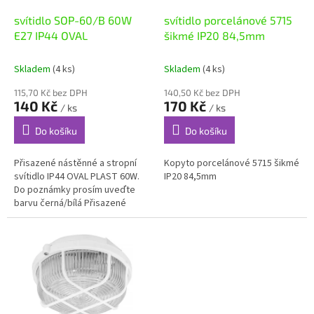
o
d
svítidlo SOP-60/B 60W
svítidlo porcelánové 5715
u
E27 IP44 OVAL
šikmé IP20 84,5mm
k
t
Skladem
(4 ks)
Skladem
(4 ks)
ů
115,70 Kč bez DPH
140,50 Kč bez DPH
140 Kč
170 Kč
/ ks
/ ks
Do košíku
Do košíku
Přisazené nástěnné a stropní
Kopyto porcelánové 5715 šikmé
svítidlo IP44 OVAL PLAST 60W.
IP20 84,5mm
Do poznámky prosím uveďte
barvu černá/bílá Přisazené
nástěnné nebo stropní svítidlo s
ochranou plastovou...