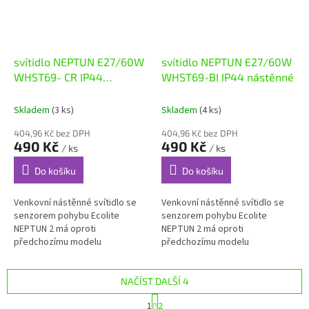
svítidlo NEPTUN E27/60W
svítidlo NEPTUN E27/60W
WHST69- CR IP44
WHST69-BI IP44 nástěnné
nástěnné
Skladem
(3 ks)
Skladem
(4 ks)
404,96 Kč bez DPH
404,96 Kč bez DPH
490 Kč
490 Kč
/ ks
/ ks
Do košíku
Do košíku
Venkovní nástěnné svítidlo se
Venkovní nástěnné svítidlo se
senzorem pohybu Ecolite
senzorem pohybu Ecolite
NEPTUN 2 má oproti
NEPTUN 2 má oproti
předchozímu modelu
předchozímu modelu
vylepšenou konstrukci čidla s
vylepšenou konstrukci čidla s
krytem z nerezového plechu
krytem z nerezového plechu
proti vodě a zajišťuje...
proti vodě a zajišťuje...
NAČÍST DALŠÍ 4
S
1
2