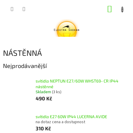
Přejít
NÁKUP
na
obsah
KOŠÍK
NÁSTĚNNÁ
Nejprodávanější
svítidlo NEPTUN E27/60W WHST69- CR IP44
nástěnné
Skladem
(3 ks)
490 Kč
svítidlo E27 60W IP44 LUCERNA AVIDE
na dotaz cena a dostupnost
310 Kč