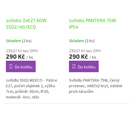
svítidlo 2xE27 60W
svítidlo PANTERA 75W
5502/40/ECO
IP54
Skladem
(2 ks)
Skladem
(2 ks)
239,67 Kč bez DPH
239,67 Kč bez DPH
290 Kč
290 Kč
/ ks
/ ks
Do košíku
Do košíku
svítidlo 5502/40/ECO - Patice
Svítidlo PANTERA 75W, černý
E27, počet objímek 2, výška
prstenec, mléčný kryt, odolné
7cm, průměr 30cm, IP20,
proti nárazům
materiál - kov, sklo