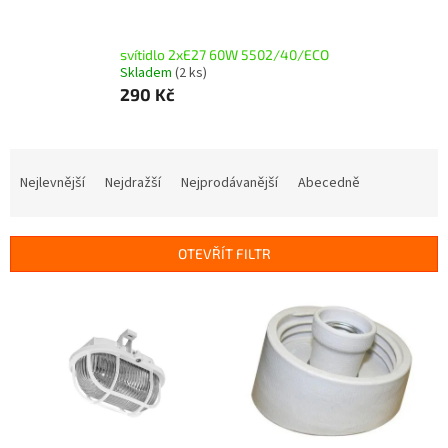
svítidlo 2xE27 60W 5502/40/ECO
Skladem
(2 ks)
290 Kč
Ř
a
Nejlevnější
Nejdražší
Nejprodávanější
Abecedně
z
e
n
OTEVŘÍT FILTR
í
p
V
r
ý
o
p
d
i
u
s
k
p
t
r
ů