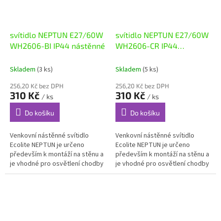
svítidlo NEPTUN E27/60W
svítidlo NEPTUN E27/60W
WH2606-BI IP44 nástěnné
WH2606-CR IP44
nástěnné
Skladem
(3 ks)
Skladem
(5 ks)
256,20 Kč bez DPH
256,20 Kč bez DPH
310 Kč
310 Kč
/ ks
/ ks
Do košíku
Do košíku
Venkovní nástěnné svítidlo
Venkovní nástěnné svítidlo
Ecolite NEPTUN je určeno
Ecolite NEPTUN je určeno
především k montáží na stěnu a
především k montáží na stěnu a
je vhodné pro osvětlení chodby
je vhodné pro osvětlení chodby
paneláků, WC, schodišť, sklepů,
paneláků, WC, schodišť, sklepů,
vchodů do budov, obchodů,...
vchodů do budov, obchodů,...