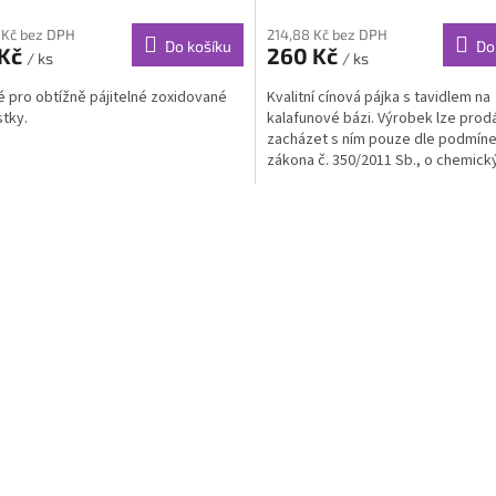
 Kč bez DPH
214,88 Kč bez DPH
Do košíku
Do
 Kč
260 Kč
/ ks
/ ks
 pro obtížně pájitelné zoxidované
Kvalitní cínová pájka s tavidlem na
tky.
kalafunové bázi. Výrobek lze prod
zacházet s ním pouze dle podmín
zákona č. 350/2011 Sb., o chemick
látkách a chemických...
O
v
l
á
d
a
c
í
p
r
v
k
y
v