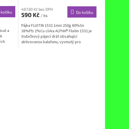
487,60 Kč bez DPH
 košíku
Do košíku
590 Kč
/ ks
Pájka FLUITIN 1532 1mm 250g 60%Sn
ávat a
38%Pb 2%Cu cívka ALPHA® Fluitin 1532 je
ek
trubičkový pájecí drát obsahující
ých
aktivovanou kalafunu, vyvinutý pro
všeobecné ručnípájení. Jedinečný...