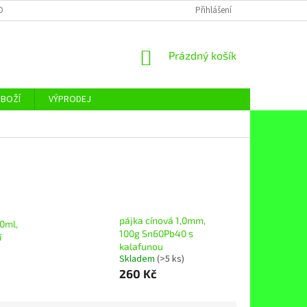
OBNÍCH ÚDAJŮ
Přihlášení
NÁKUPNÍ
Prázdný košík
KOŠÍK
ZBOŽÍ
VÝPRODEJ
pájka cínová 1,0mm,
20ml,
100g Sn60Pb40 s
í
kalafunou
Skladem
(>5 ks)
260 Kč