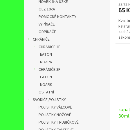
NOARK 6kA ÚZKÉ
53,72 
65 
OEZ 10kA
POMOCNÉ KONTAKTY
Kvalit
VYPÍNAČE
kalafu
zacház
ODPÍNAČE
zákona
CHRÁNIČE
látkác
CHRÁNIČE 1F
EATON
NOARK
CHRÁNIČE 3F
EATON
NOARK
OSTATNÍ
SVODIČE,POJISTKY
POJISTKY VÁLCOVÉ
kapal
POJISTKY NOŽOVÉ
30ml,
pájko
POJISTKY TRUBIČKOVÉ