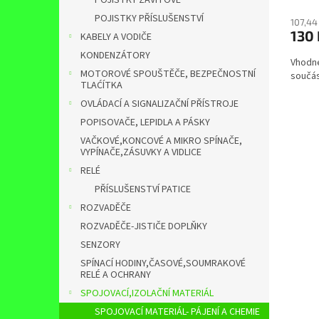
POJISTKY ZÁVITOVÉ
POJISTKY PŘÍSLUŠENSTVÍ
107,44
130
KABELY A VODIČE
KONDENZÁTORY
Vhodné
MOTOROVÉ SPOUŠTĚČE, BEZPEČNOSTNÍ
součás
TLAĆÍTKA
OVLÁDACÍ A SIGNALIZAČNÍ PŘÍSTROJE
POPISOVAČE, LEPIDLA A PÁSKY
VAČKOVÉ,KONCOVÉ A MIKRO SPÍNAČE,
VYPÍNAČE,ZÁSUVKY A VIDLICE
RELÉ
PŘÍSLUŠENSTVÍ PATICE
ROZVADĚČE
ROZVADĚČE-JISTIČE DOPLŇKY
SENZORY
SPÍNACÍ HODINY,ČASOVÉ,SOUMRAKOVÉ
RELÉ A OCHRANY
SPOJOVACÍ,IZOLAČNÍ MATERIÁL
SPOJOVACÍ MATERIÁL- PÁJENÍ A CHEMIE