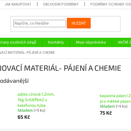
JAK NAKUPOVAT
OBCHODNÍ PODMÍNKY
PODMÍNKY OCHRANY OS
HLEDAT
rany osobních údajů
Kontakty
Moje objednávka
AKČNÍ 
ACÍ MATERIÁL- PÁJENÍ A CHEMIE
JOVACÍ MATERIÁL- PÁJENÍ A CHEMIE
odávanější
pájka cínová 1,2mm,
kapalina pájecí 
16g Sn58Pb42 s
pro měkké pájen
kalafunou tuba
Skladem
(>5 ks)
Skladem
(>5 ks)
75 Kč
65 Kč