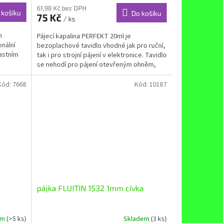
61,98 Kč bez DPH
 košíku
Do košíku
75 Kč
/ ks
n
Pájecí kapalina PERFEKT 20ml je
nální
bezoplachové tavidlo vhodné jak pro ruční,
lastním
tak i pro strojní pájení v elektronice. Tavidlo
se nehodí pro pájení otevřeným ohněm,
jedná se o...
Kód:
7668
Kód:
10187
pájka FLUITIN 1532 1mm cívka
em
(>5 ks)
Skladem
(3 ks)