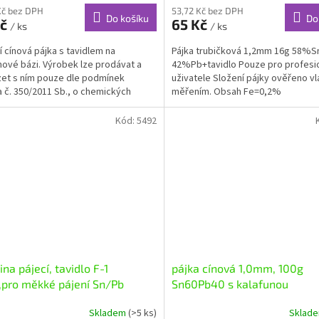
Kč bez DPH
53,72 Kč bez DPH
Do košíku
Do
Kč
65 Kč
/ ks
/ ks
ní cínová pájka s tavidlem na
Pájka trubičková 1,2mm 16g 58%S
nové bázi. Výrobek lze prodávat a
42%Pb+tavidlo Pouze pro profesio
et s ním pouze dle podmínek
uživatele Složení pájky ověřeno v
 č. 350/2011 Sb., o chemických
měřením. Obsah Fe=0,2%
h a chemických...
Kód:
5492
ina pájecí, tavidlo F-1
pájka cínová 1,0mm, 100g
pro měkké pájení Sn/Pb
Sn60Pb40 s kalafunou
u
Skladem
(>5 ks)
Sklad