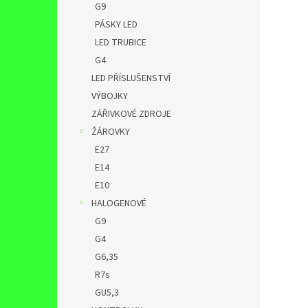
G9
PÁSKY LED
LED TRUBICE
G4
LED PŘÍSLUŠENSTVÍ
VÝBOJKY
ZÁŘIVKOVÉ ZDROJE
ŽÁROVKY
E27
E14
E10
HALOGENOVÉ
G9
G4
G6,35
R7s
GU5,3