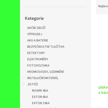
Ř
n
a
e
Nejlev
z
l
Přeskočit
e
Kategorie
kategorie
n
í
AKČNÍ ZBOŽÍ
p
VÝPRODEJ
V
r
ý
AKU A BATERIE
o
p
BEZPEČNOSTNÍ TLAČÍTKA
d
i
DETEKTORY
u
s
k
ELEKTROMĚRY
p
t
FOTOVOLTAIKA
r
ů
o
HROMOSVODY, UZEMNĚNÍ
d
INSTALAČNÍ MATERIÁL
u
JISTIČE
pájka
k
NOARK 6kA
s kal
t
EATON 6kA
ů
EATON 10kA