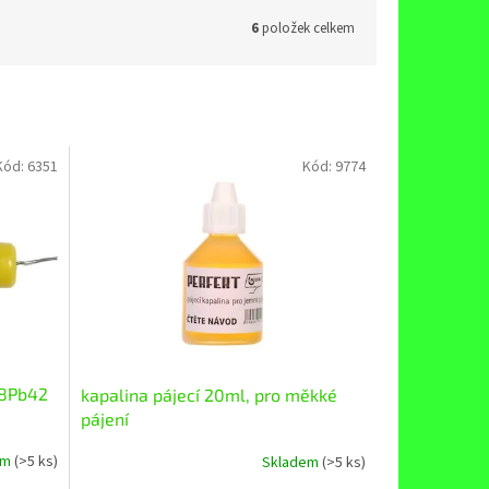
6
položek celkem
Kód:
6351
Kód:
9774
58Pb42
kapalina pájecí 20ml, pro měkké
pájení
em
(>5 ks)
Skladem
(>5 ks)