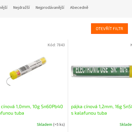
nější
Nejdražší
Nejprodávanější
Abecedně
OTEVŘÍT FILTR
Kód:
7843
 cínová 1,0mm, 10g Sn60Pb40
pájka cínová 1,2mm, 16g Sn
afunou tuba
s kalafunou tuba
Skladem
(>5 ks)
Sklad