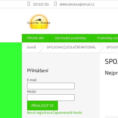
Přejít
315 623 315
elektraskokan@email.cz
na
obsah
PRODEJNA
Obchodní podmínky
Podmínky och
Domů
SPOJOVACÍ,IZOLAČNÍ MATERIÁL
SPOJOV
P
SPO
o
s
Přihlášení
Nejpr
t
r
E-mail
a
n
Heslo
n
í
PŘIHLÁSIT SE
p
Nová registrace
Zapomenuté heslo
a