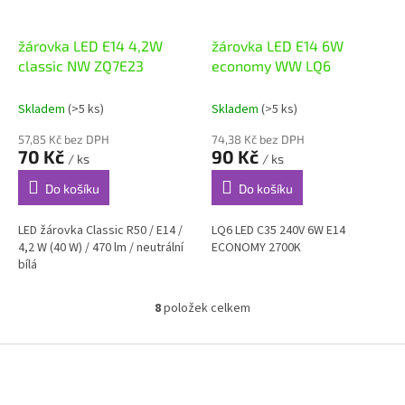
žárovka LED E14 4,2W
žárovka LED E14 6W
classic NW ZQ7E23
economy WW LQ6
Skladem
(>5 ks)
Skladem
(>5 ks)
57,85 Kč bez DPH
74,38 Kč bez DPH
70 Kč
90 Kč
/ ks
/ ks
Do košíku
Do košíku
LED žárovka Classic R50 / E14 /
LQ6 LED C35 240V 6W E14
4,2 W (40 W) / 470 lm / neutrální
ECONOMY 2700K
bílá
8
položek celkem
O
v
l
Z
á
á
d
p
a