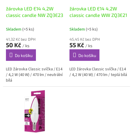
o
d
žárovka LED E14 4,2W
žárovka LED E14 4,2W
u
classic candle NW ZQ3E23
classic candle WW ZQ3E21
k
t
Skladem
(>5 ks)
Skladem
(>5 ks)
ů
41,32 Kč bez DPH
45,45 Kč bez DPH
50 Kč
55 Kč
/ ks
/ ks
Do košíku
Do košíku
LED žárovka Classic svíčka / E14
LED žárovka Classic svíčka / E14
/ 4,2 W (40 W) / 470 lm / neutrální
/ 4,2 W (40 W) / 470 lm / teplá bílá
bílá