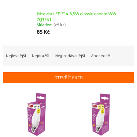
žárovka LED E14 6,5W classic candle WW
ZQ3E41
Skladem
(>5 ks)
65 Kč
Ř
a
Nejlevnější
Nejdražší
Nejprodávanější
Abecedně
z
e
n
OTEVŘÍT FILTR
í
p
V
r
ý
o
p
d
i
u
s
k
p
t
r
ů