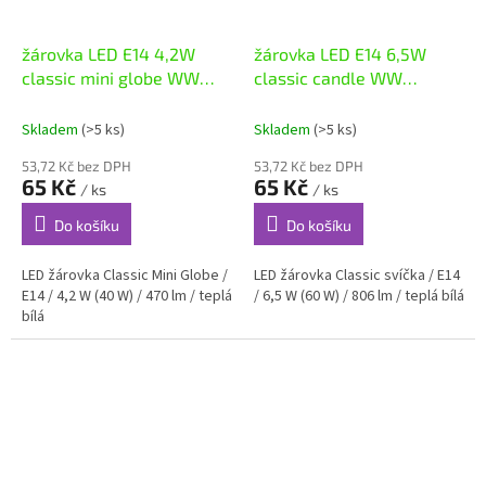
žárovka LED E14 4,2W
žárovka LED E14 6,5W
classic mini globe WW
classic candle WW
ZQ1E21
ZQ3E41
Skladem
(>5 ks)
Skladem
(>5 ks)
53,72 Kč bez DPH
53,72 Kč bez DPH
65 Kč
65 Kč
/ ks
/ ks
Do košíku
Do košíku
LED žárovka Classic Mini Globe /
LED žárovka Classic svíčka / E14
E14 / 4,2 W (40 W) / 470 lm / teplá
/ 6,5 W (60 W) / 806 lm / teplá bílá
bílá