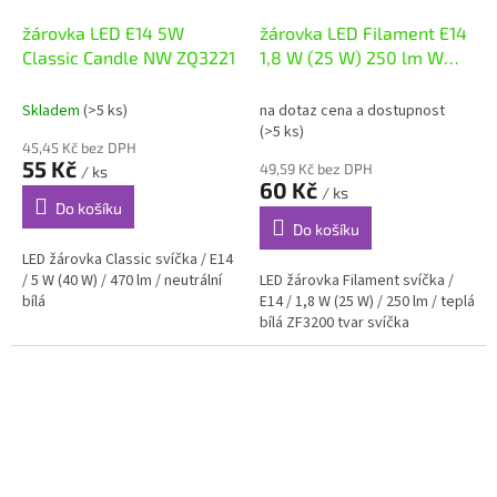
žárovka LED E14 5W
žárovka LED Filament E14
Classic Candle NW ZQ3221
1,8 W (25 W) 250 lm WW
ZF3200 EMOS
Skladem
(>5 ks)
na dotaz cena a dostupnost
(>5 ks)
45,45 Kč bez DPH
55 Kč
49,59 Kč bez DPH
/ ks
60 Kč
/ ks
Do košíku
Do košíku
LED žárovka Classic svíčka / E14
/ 5 W (40 W) / 470 lm / neutrální
LED žárovka Filament svíčka /
bílá
E14 / 1,8 W (25 W) / 250 lm / teplá
bílá ZF3200 tvar svíčka