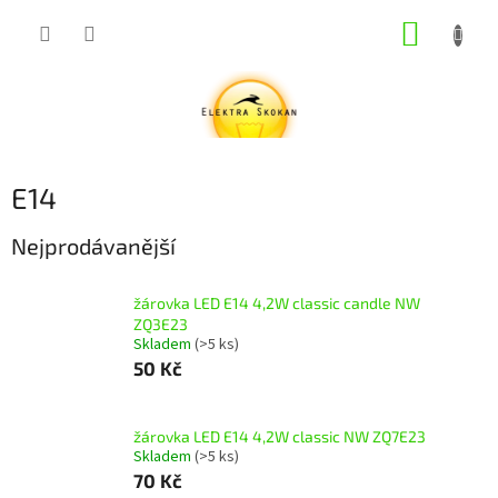
Přejít
NÁKUP
na
obsah
KOŠÍK
E14
Nejprodávanější
žárovka LED E14 4,2W classic candle NW
ZQ3E23
Skladem
(>5 ks)
50 Kč
žárovka LED E14 4,2W classic NW ZQ7E23
Skladem
(>5 ks)
70 Kč