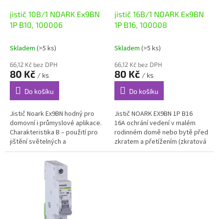
o
d
jistič 10B/1 NOARK Ex9BN
jistič 16B/1 NOARK Ex9BN
u
1P B10, 100006
1P B16, 100008
k
t
Skladem
(>5 ks)
Skladem
(>5 ks)
ů
66,12 Kč bez DPH
66,12 Kč bez DPH
80 Kč
80 Kč
/ ks
/ ks
Do košíku
Do košíku
Jistič Noark Ex9BN hodný pro
Jistič NOARK EX9BN 1P B16
domovní i průmyslové aplikace.
16A ochrání vedení v malém
Charakteristika B – použití pro
rodinném domě nebo bytě před
jištění světelných a
zkratem a přetížením (zkratová
zásuvkových obvodů s nízkými
odolnost 6 kA) rozpojením
proudovými rázy. Instalační...
elektrického...