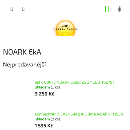
Přejít
NÁKUP
na
obsah
KOŠÍK
NOARK 6kA
Nejprodávanější
jistič 80C/3 NOARK Ex9B125 3P C80, 102791
Skladem
(1 ks)
3 250 Kč
kombichránič EX9NL-N B16 30mA NOARK 111530
Skladem
(2 ks)
1 595 Kč