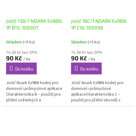
jistič 13B/1 NOARK Ex9BN
jistič 16C/1 NOARK Ex9BN
1P B13, 100007
1P C16, 100098
Skladem
(>5 ks)
Skladem
(>5 ks)
74,38 Kč bez DPH
74,38 Kč bez DPH
90 Kč
90 Kč
/ ks
/ ks
Do košíku
Do košíku
Jistič Noark Ex9BN hodný pro
Jistič Noark Ex9BN hodný pro
domovní i průmyslové aplikace
domovní i průmyslové
Charakteristika B – použití pro
aplikaceCharakteristika C –
jištění světelných a
použití pro jištění obvodů s
zásuvkových obvodů s nízkými
motory nebo s vyššími
proudovými rázy Instalační
proudovými rázy Instalační
jističe...
jističe Ex9BN jsou...