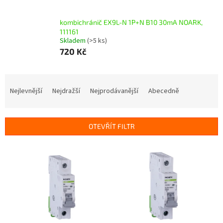
kombichránič EX9L-N 1P+N B10 30mA NOARK,
111161
Skladem
(>5 ks)
720 Kč
Ř
a
Nejlevnější
Nejdražší
Nejprodávanější
Abecedně
z
e
n
OTEVŘÍT FILTR
í
p
V
r
ý
o
p
d
i
u
s
k
p
t
r
ů