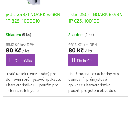
jistič 25B/1 NOARK Ex9BN
jistič 25C/1 NOARK Ex9BN
1P B25, 1000010
1P C25, 100100
Skladem
(5 ks)
Skladem
(3 ks)
66,12 Kč bez DPH
66,12 Kč bez DPH
80 Kč
80 Kč
/ ks
/ ks
Do košíku
Do košíku
Jistič Noark Ex9BN hodný pro
Jistič Noark Ex9BN hodný pro
domovní i průmyslové aplikace.
domovní i průmyslové
Charakteristika B – použití pro
aplikace.Charakteristika C –
jištění světelných a
použití pro jištění obvodů s
zásuvkových obvodů s nízkými
motory nebo s vyššími
proudovými rázy. Instalační...
proudovými rázy Instalační
jističe Ex9BN jsou...