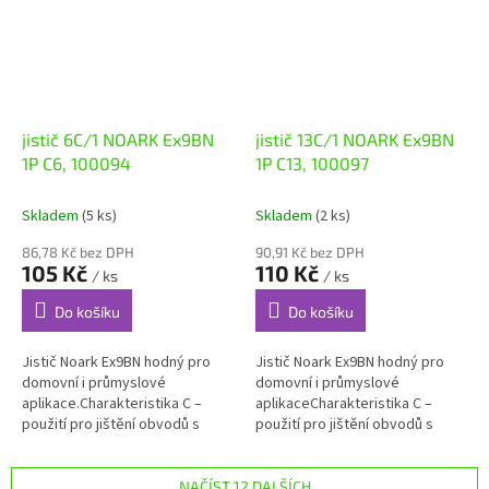
jistič 6C/1 NOARK Ex9BN
jistič 13C/1 NOARK Ex9BN
1P C6, 100094
1P C13, 100097
Skladem
(5 ks)
Skladem
(2 ks)
86,78 Kč bez DPH
90,91 Kč bez DPH
105 Kč
110 Kč
/ ks
/ ks
Do košíku
Do košíku
Jistič Noark Ex9BN hodný pro
Jistič Noark Ex9BN hodný pro
domovní i průmyslové
domovní i průmyslové
aplikace.Charakteristika C –
aplikaceCharakteristika C –
použití pro jištění obvodů s
použití pro jištění obvodů s
motory nebo s vyššími
motory nebo s vyššími
proudovými rázy.
proudovými rázy Instalační
jističe Ex9BN jsou...
NAČÍST 12 DALŠÍCH