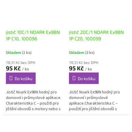
jistič 10C/1 NOARK Ex9BN
jistič 20C/1 NOARK Ex9BN
1P C10, 100096
1P C20, 100099
Skladem
(1 ks)
Skladem
(3 ks)
78,51 Kč bez DPH
78,51 Kč bez DPH
95 Kč
95 Kč
/ ks
/ ks
Do košíku
Do košíku
Jistič Noark Ex9BN hodný pro
Jistič Noark Ex9BN hodný pro
domovní i průmyslové aplikace.
domovní i průmyslové
Charakteristika C – použití pro
aplikace.Charakteristika C –
jištění obvodů s motory nebo s
použití pro jištění obvodů s
vyššími proudovými rázy
motory nebo s vyššími
Instalační jističe Ex9BN jsou...
proudovými rázy.