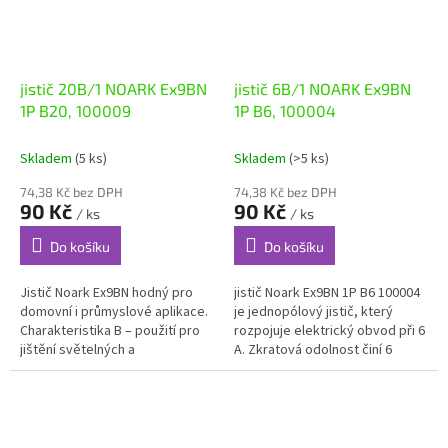
jistič 20B/1 NOARK Ex9BN
jistič 6B/1 NOARK Ex9BN
1P B20, 100009
1P B6, 100004
Skladem
(5 ks)
Skladem
(>5 ks)
74,38 Kč bez DPH
74,38 Kč bez DPH
90 Kč
90 Kč
/ ks
/ ks
Do košíku
Do košíku
Jistič Noark Ex9BN hodný pro
jistič Noark Ex9BN 1P B6 100004
domovní i průmyslové aplikace.
je jednopólový jistič, který
Charakteristika B – použití pro
rozpojuje elektrický obvod při 6
jištění světelných a
A. Zkratová odolnost činí 6
zásuvkových obvodů s nízkými
kA a jistič spadá...
proudovými rázy Instalační
jističe...