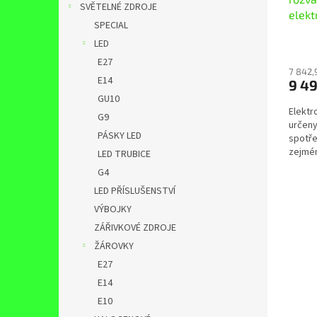
SVĚTELNÉ ZDROJE
elekt
SPECIAL
LED
E27
7 842,
E14
9 4
GU10
Elektr
G9
určeny
PÁSKY LED
spotře
zejmén
LED TRUBICE
chaty, 
G4
LED PŘÍSLUŠENSTVÍ
VÝBOJKY
ZÁŘIVKOVÉ ZDROJE
ŽÁROVKY
E27
E14
E10