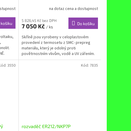
ostupnost
na dotaz cena a dostupnost
5 826,45 Kč bez DPH
 košíku
Do košíku
7 050 Kč
/ ks
oltaiku,
Skříně jsou vyrobeny v celoplastovém
,
provedení z termosetu z SMC- prepreg
nolit.
materiálu, který je odolný proti
NĚ.
povětrnostním vlivům, vodě a UV zářením.
Materiál nepodléhá korozi,...
Kód:
3550
Kód:
7835
vý
rozvaděč ER212/NKP7P