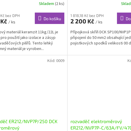
Skladem
(2 ks)
Skla
 Kč bez DPH
1 818,18 Kč bez DPH
Do košíku
Do
 Kč
2 200 Kč
/ ks
/ ks
vý materiál keramzit 11kg/22L je
Přípojková skříň DCK SP100/NVP1P
í pro použití jako izolace a zásyp
připojení do 50 mm2 obsahující je
vaděčových pilířů. Tento lehký
pojistkových spodků velikosti 00 d
mný materiál je vyroben...
Kód:
0009
K
aděč ER212/NVP7P/250 DCK
rozvaděč elektroměrový
troměrový
ER212/NVP7P-C/63A/FV/47