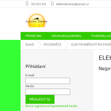
Přejít
315 623 315
elektraskokan@email.cz
na
obsah
PRODEJNA
Obchodní podmínky
Podmínky och
Domů
ROZVADĚČE
ELEKTROMĚROVÝ ROZVAD
P
ELE
o
s
Přihlášení
Nejpr
t
r
E-mail
a
n
Heslo
n
í
PŘIHLÁSIT SE
p
Nová registrace
Zapomenuté heslo
a