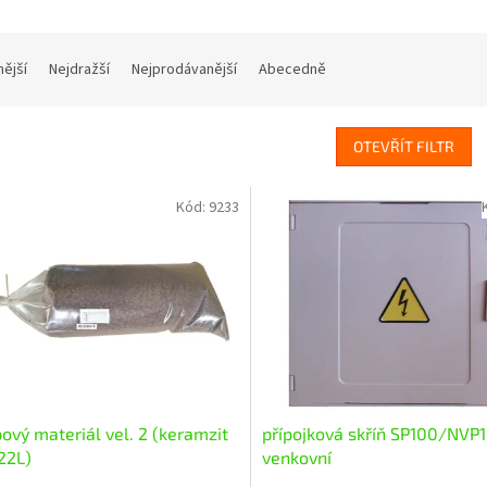
nější
Nejdražší
Nejprodávanější
Abecedně
OTEVŘÍT FILTR
Kód:
9233
ový materiál vel. 2 (keramzit
přípojková skříň SP100/NVP
22L)
venkovní