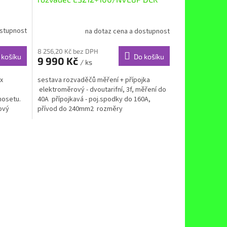
ostupnost
na dotaz cena a dostupnost
8 256,20 Kč bez DPH
 košíku
Do košíku
9 990 Kč
/ ks
x
sestava rozvaděčů měření + přípojka
elektroměrový - dvoutarifní, 3f, měření do
mosetu.
40A přípojkavá - poj.spodky do 160A,
ový
přívod do 240mm2 rozměry
858x570x242mm