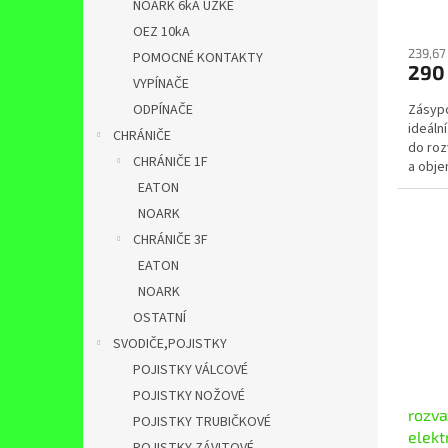
NOARK 6kA ÚZKÉ
OEZ 10kA
239,67
POMOCNÉ KONTAKTY
290
VYPÍNAČE
Zásypo
ODPÍNAČE
ideáln
CHRÁNIČE
do roz
CHRÁNIČE 1F
a obje
EATON
NOARK
CHRÁNIČE 3F
EATON
NOARK
OSTATNÍ
SVODIČE,POJISTKY
POJISTKY VÁLCOVÉ
POJISTKY NOŽOVÉ
rozv
POJISTKY TRUBIČKOVÉ
elek