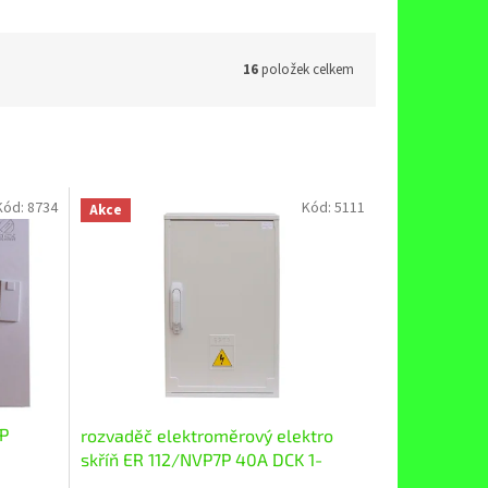
16
položek celkem
Kód:
8734
Kód:
5111
Akce
1P
rozvaděč elektroměrový elektro
skříň ER 112/NVP7P 40A DCK 1-
jednosazbový, 3f, 40A 230/400V