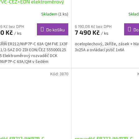
VE-ČEZ+EON elektroměrový
Skladem
(1 ks)
Skla
76 Kč bez DPH
6 190,08 Kč bez DPH
Do košíku
Do
40 Kč
7 490 Kč
/ ks
/ ks
ŘÍŇ ER212/NVP7P-C 63A QM FVE 1X3F
oceloplechový, 2kříže, zásek + hlaví
1/2-SAZ DO ZDI EON/ČEZ 555000125
3x25A a ovládací jistič 1x6A
5 Elektroměrový rozvaděč DCK
/NVP7P-C 63A/QM v šedém
ení, určený pro...
Kód:
3870
aděč ER212/NKP7P-C
rozvaděč ER222/NVP7P-C