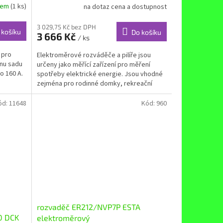
dem
(1 ks)
na dotaz cena a dostupnost
3 029,75 Kč bez DPH
 košíku
Do košíku
3 666 Kč
/ ks
 pro
Elektroměrové rozváděče a pilíře jsou
dnu sadu
určeny jako měřící zařízení pro měření
o 160 A.
spotřeby elektrické energie. Jsou vhodné
zejména pro rodinné domky, rekreační
chaty, chalupy a pro...
ód:
11648
Kód:
960
rozvaděč ER212/NVP7P ESTA
0 DCK
elektroměrový