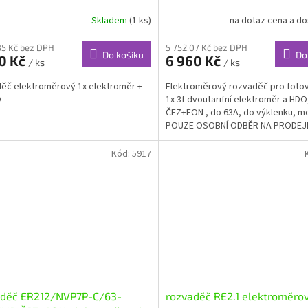
Holoubkov
Skladem
(1 ks)
na dotaz cena a d
85 Kč bez DPH
5 752,07 Kč bez DPH
Do košíku
Do
20 Kč
6 960 Kč
/ ks
/ ks
ěč elektroměrový 1x elektroměr +
Elektroměrový rozvaděč pro fotov
O
1x 3f dvoutarifní elektroměr a HDO
ČEZ+EON , do 63A, do výklenku, mo
POUZE OSOBNÍ ODBĚR NA PRODEJ
Kód:
5917
aděč ER212/NVP7P-C/63-
rozvaděč RE2.1 elektroměro