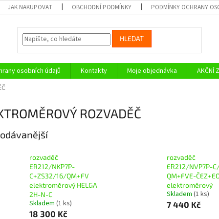
JAK NAKUPOVAT
OBCHODNÍ PODMÍNKY
PODMÍNKY OCHRANY OS
HLEDAT
rany osobních údajů
Kontakty
Moje objednávka
AKČNÍ 
ĚČ
KTROMĚROVÝ ROZVADĚČ
odávanější
rozvaděč
rozvaděč
ER212/NKP7P-
ER212/NVP7P-C
C+ZS32/16/QM+FV
QM+FVE-ČEZ+E
elektroměrový HELGA
elektroměrový
Skladem
(1 ks)
2H-N-C
Skladem
(1 ks)
7 440 Kč
18 300 Kč