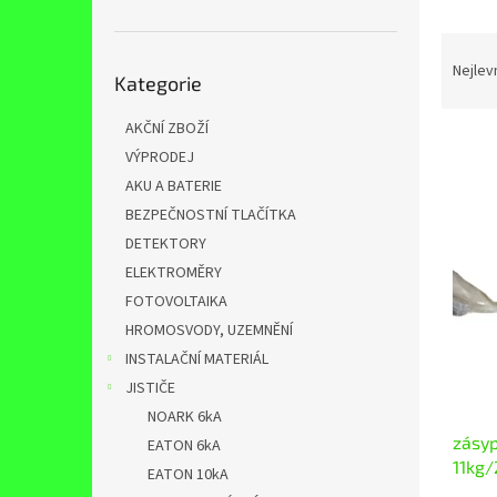
n
e
Ř
l
Přeskočit
a
Nejlev
Kategorie
kategorie
z
e
AKČNÍ ZBOŽÍ
n
VÝPRODEJ
í
AKU A BATERIE
p
V
r
BEZPEČNOSTNÍ TLAČÍTKA
ý
o
DETEKTORY
p
d
ELEKTROMĚRY
i
u
s
FOTOVOLTAIKA
k
p
HROMOSVODY, UZEMNĚNÍ
t
r
INSTALAČNÍ MATERIÁL
ů
o
JISTIČE
d
NOARK 6kA
u
zásyp
k
EATON 6kA
11kg/
t
EATON 10kA
ů