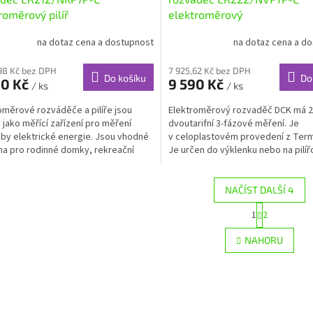
roměrový pilíř
elektroměrový
na dotaz cena a dostupnost
na dotaz cena a d
98 Kč bez DPH
7 925,62 Kč bez DPH
Do košíku
Do
90 Kč
9 590 Kč
/ ks
/ ks
oměrové rozváděče a pilíře jsou
Elektroměrový rozvaděč DCK má 2
 jako měřící zařízení pro měření
dvoutarifní 3-fázové měření. Je
by elektrické energie. Jsou vhodné
v celoplastovém provedení z Ter
a pro rodinné domky, rekreační
Je určen do výklenku nebo na pilíř
chalupy a...
podstavec. Je...
NAČÍST DALŠÍ 4
S
1
2
O
t
r
v
NAHORU
á
l
n
á
k
d
o
a
v
c
á