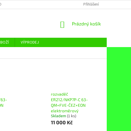
OBNÍCH ÚDAJŮ
Přihlášení
NÁKUPNÍ
Prázdný košík
KOŠÍK
ZBOŽÍ
VÝPRODEJ
rozvaděč
/63-
ER212/NKP7P-C 63-
ON
QM+FVE-ČEZ+EON
elektroměrový
Skladem
(1 ks)
11 000 Kč