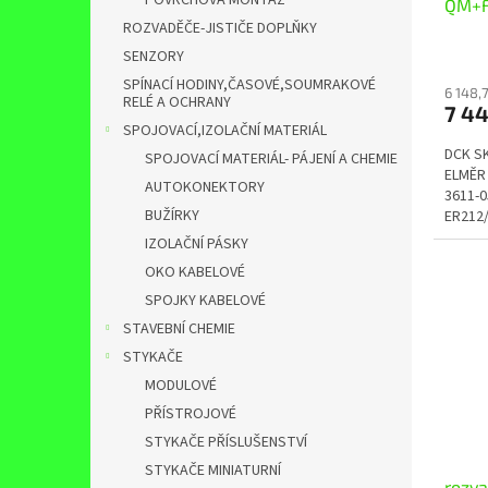
POVRCHOVÁ MONTÁŽ
QM+F
ROZVADĚČE-JISTIČE DOPLŇKY
SENZORY
SPÍNACÍ HODINY,ČASOVÉ,SOUMRAKOVÉ
6 148,
RELÉ A OCHRANY
7 4
SPOJOVACÍ,IZOLAČNÍ MATERIÁL
DCK SK
SPOJOVACÍ MATERIÁL- PÁJENÍ A CHEMIE
ELMĚR 
AUTOKONEKTORY
3611-0
BUŽÍRKY
ER212
proved
IZOLAČNÍ PÁSKY
OKO KABELOVÉ
SPOJKY KABELOVÉ
STAVEBNÍ CHEMIE
STYKAČE
MODULOVÉ
PŘÍSTROJOVÉ
STYKAČE PŘÍSLUŠENSTVÍ
STYKAČE MINIATURNÍ
rozv