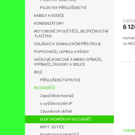
POJISTKY ZÁVITOVÉ
POJISTKY PŘÍSLUŠENSTVÍ
KABELY A VODIČE
5 057,
KONDENZÁTORY
6 1
MOTOROVÉ SPOUŠTĚČE, BEZPEČNOSTNÍ
TLAĆÍTKA
rozvad
1x HD
OVLÁDACÍ A SIGNALIZAČNÍ PŘÍSTROJE
POPISOVAČE, LEPIDLA A PÁSKY
VAČKOVÉ,KONCOVÉ A MIKRO SPÍNAČE,
VYPÍNAČE,ZÁSUVKY A VIDLICE
RELÉ
PŘÍSLUŠENSTVÍ PATICE
ROZVADĚČE
Zapuštěná montáž
s vyšším krytím IP
Zásuvkové skříně
ELEKTROMĚROVÝ ROZVADĚČ
KRYT JISTIČE
rozv