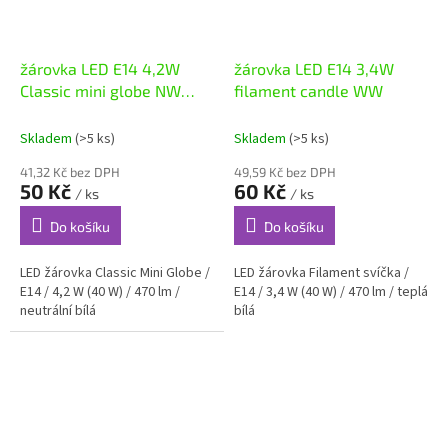
žárovka LED E14 4,2W
žárovka LED E14 3,4W
Classic mini globe NW
filament candle WW
ZQ1E23
Skladem
(>5 ks)
Skladem
(>5 ks)
41,32 Kč bez DPH
49,59 Kč bez DPH
50 Kč
60 Kč
/ ks
/ ks
Do košíku
Do košíku
LED žárovka Classic Mini Globe /
LED žárovka Filament svíčka /
E14 / 4,2 W (40 W) / 470 lm /
E14 / 3,4 W (40 W) / 470 lm / teplá
neutrální bílá
bílá