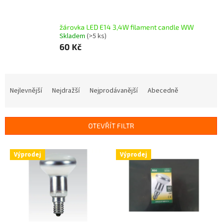
žárovka LED E14 3,4W filament candle WW
Skladem
(>5 ks)
60 Kč
Ř
a
Nejlevnější
Nejdražší
Nejprodávanější
Abecedně
z
e
n
OTEVŘÍT FILTR
í
p
V
r
Výprodej
Výprodej
ý
o
p
d
i
u
s
k
p
t
r
ů