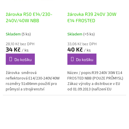
žárovka R50 E14/230-
žárovka R39 240V 30W
240V/40W NBB
E14 FROSTED
Skladem
(5 ks)
Skladem
(>5 ks)
28,10 Kč bez DPH
33,06 Kč bez DPH
34 Kč
40 Kč
/ ks
/ ks
Do košíku
Do košíku
žárovka směrová
Název / popis:R39 240V 30W E14
reflektorová E14/230-240V/40W
FROSTED NBB (POUZE PRŮMYSL)
rozměry 51x86mm použití pro
Zákaz výroby a distribuce v EU
průmysl a strojírenství
od 01.09.2013 (nařízení EU
1194/2012). Pouze doprodej