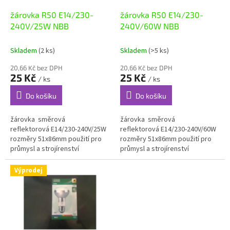
o
d
žárovka R50 E14/230-
žárovka R50 E14/230-
u
240V/25W NBB
240V/60W NBB
k
t
Skladem
(2 ks)
Skladem
(>5 ks)
ů
20,66 Kč bez DPH
20,66 Kč bez DPH
25 Kč
25 Kč
/ ks
/ ks
Do košíku
Do košíku
žárovka směrová
žárovka směrová
reflektorová E14/230-240V/25W
reflektorová E14/230-240V/60W
rozměry 51x86mm použití pro
rozměry 51x86mm použití pro
průmysl a strojírenství
průmysl a strojírenství
Výprodej