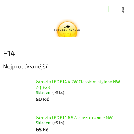
Přejít
NÁKUP
na
obsah
KOŠÍK
E14
Nejprodávanější
žárovka LED E14 4,2W Classic mini globe NW
ZQ1E23
Skladem
(>5 ks)
50 Kč
žárovka LED E14 6,5W classic candle NW
Skladem
(>5 ks)
65 Kč