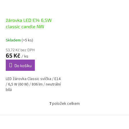
žárovka LED E14 6,5W
classic candle NW
Skladem
(>5 ks)
53,72 Kč bez DPH
65 Kč
/ ks
Do košíku
LED žárovka Classic svíčka / E14
/ 6,5 W (60 W) / 806 lm / neutrální
bílá
7
položek celkem
O
v
l
Z
á
á
d