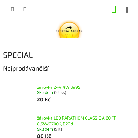
Přejít
NÁKUP
na
obsah
KOŠÍK
SPECIAL
Nejprodávanější
žárovka 24V 4W Ba9S
Skladem
(>5 ks)
20 Kč
žárovka LED PARATHOM CLASSIC A 60 FR
8,5W/2700K, B22d
Skladem
(5 ks)
80 Kč