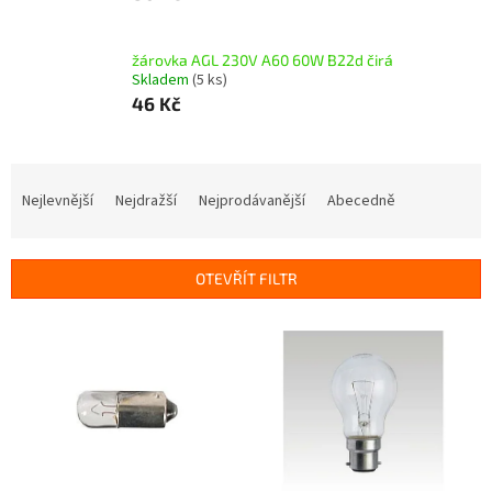
žárovka AGL 230V A60 60W B22d čirá
Skladem
(5 ks)
46 Kč
Ř
a
Nejlevnější
Nejdražší
Nejprodávanější
Abecedně
z
e
n
OTEVŘÍT FILTR
í
p
V
r
ý
o
p
d
i
u
s
k
p
t
r
ů