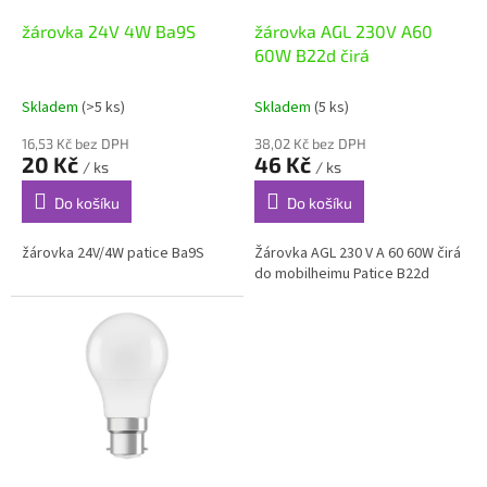
o
d
žárovka 24V 4W Ba9S
žárovka AGL 230V A60
u
60W B22d čirá
k
t
Skladem
(>5 ks)
Skladem
(5 ks)
ů
16,53 Kč bez DPH
38,02 Kč bez DPH
20 Kč
46 Kč
/ ks
/ ks
Do košíku
Do košíku
žárovka 24V/4W patice Ba9S
Žárovka AGL 230 V A 60 60W čirá
do mobilheimu Patice B22d