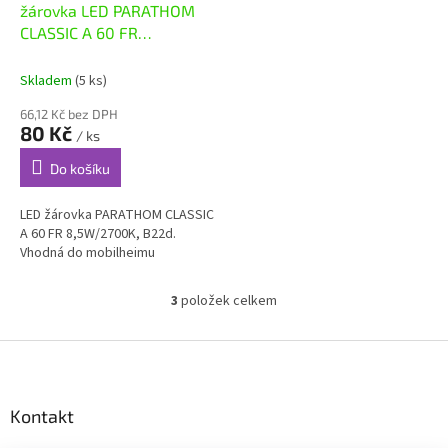
žárovka LED PARATHOM
CLASSIC A 60 FR
8,5W/2700K, B22d
Skladem
(5 ks)
66,12 Kč bez DPH
80 Kč
/ ks
Do košíku
LED žárovka PARATHOM CLASSIC
A 60 FR 8,5W/2700K, B22d.
Vhodná do mobilheimu
3
položek celkem
O
v
l
Z
á
á
d
p
a
a
Kontakt
c
t
í