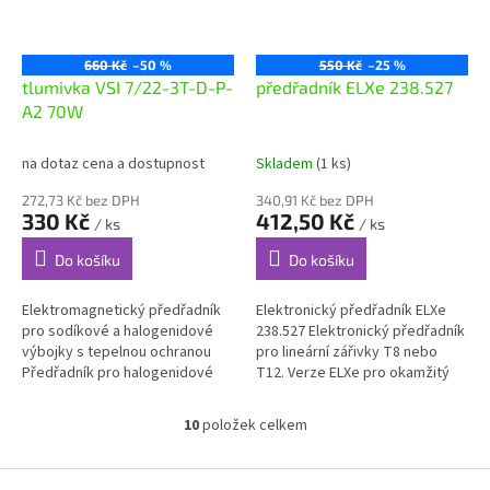
660 Kč
–50 %
550 Kč
–25 %
tlumivka VSI 7/22-3T-D-P-
předřadník ELXe 238.527
A2 70W
na dotaz cena a dostupnost
Skladem
(1 ks)
272,73 Kč bez DPH
340,91 Kč bez DPH
330 Kč
412,50 Kč
/ ks
/ ks
Do košíku
Do košíku
Elektromagnetický předřadník
Elektronický předřadník ELXe
pro sodíkové a halogenidové
238.527 Elektronický předřadník
výbojky s tepelnou ochranou
pro lineární zářivky T8 nebo
Předřadník pro halogenidové
T12. Verze ELXe pro okamžitý
výbojky s integrovanou
start zářivky (doporučuje se pro
tepelnou ochranou. IP20
méně než 5 sepnutí za...
10
položek celkem
O
předřadník pro...
v
l
Z