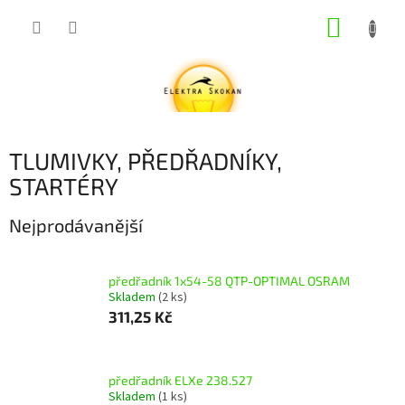
Přejít
NÁKUP
na
obsah
KOŠÍK
TLUMIVKY, PŘEDŘADNÍKY,
STARTÉRY
Nejprodávanější
předřadník 1x54-58 QTP-OPTIMAL OSRAM
Skladem
(2 ks)
311,25 Kč
předřadník ELXe 238.527
Skladem
(1 ks)