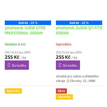
340 Kč
–25 %
340 Kč
–25 %
předřadník 1x18W QTP8
předřadník 2x36W QT-FIT8
PROFESIONAL OSRAM
OSRAM
Skladem
(1 ks)
Vyprodáno
210,74 Kč bez DPH
210,74 Kč bez DPH
255 Kč
255 Kč
/ ks
/ ks
Do košíku
Do košíku
vhodné pro výkon světelného
zdroje (2 žárovky 32...36W)
Výprodej
Akce
Výprodej