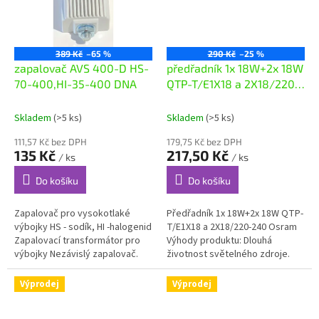
389 Kč
–65 %
290 Kč
–25 %
zapalovač AVS 400-D HS-
předřadník 1x 18W+2x 18W
70-400,HI-35-400 DNA
QTP-T/E1X18 a 2X18/220-
240 Osram
Skladem
(>5 ks)
Skladem
(>5 ks)
111,57 Kč bez DPH
179,75 Kč bez DPH
135 Kč
217,50 Kč
/ ks
/ ks
Do košíku
Do košíku
Zapalovač pro vysokotlaké
Předřadník 1x 18W+2x 18W QTP-
výbojky HS - sodík, HI -halogenid
T/E1X18 a 2X18/220-240 Osram
Zapalovací transformátor pro
Výhody produktu: Dlouhá
výbojky Nezávislý zapalovač.
životnost světelného zdroje.
Navrstvený systém. Univerzální
Žádné nepříznivé dopady při
použití až do 4.6A....
častém zapínání a vypínání....
Výprodej
Výprodej