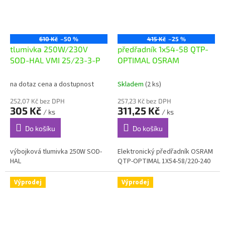
610 Kč
–50 %
415 Kč
–25 %
tlumivka 250W/230V
předřadník 1x54-58 QTP-
SOD-HAL VMI 25/23-3-P
OPTIMAL OSRAM
na dotaz cena a dostupnost
Skladem
(2 ks)
252,07 Kč bez DPH
257,23 Kč bez DPH
305 Kč
311,25 Kč
/ ks
/ ks
Do košíku
Do košíku
výbojková tlumivka 250W SOD-
Elektronický předřadník OSRAM
HAL
QTP-OPTIMAL 1X54-58/220-240
Výprodej
Výprodej