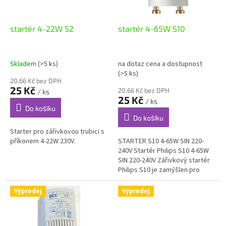
t
r
ů
o
d
startér 4-22W S2
startér 4-65W S10
u
k
t
Skladem
(>5 ks)
na dotaz cena a dostupnost
ů
(>5 ks)
20,66 Kč bez DPH
25 Kč
20,66 Kč bez DPH
/ ks
25 Kč
/ ks
Do košíku
Do košíku
Starter pro zářivkovou trubici s
příkonem 4-22W 230V.
STARTER S10 4-65W SIN 220-
240V Startér Philips S10 4-65W
SIN 220-240V Zářivkový startér
Philips S10 je zamýšlen pro
světelné zdroje s příkonem až
65W (zářivky...
Výprodej
Výprodej