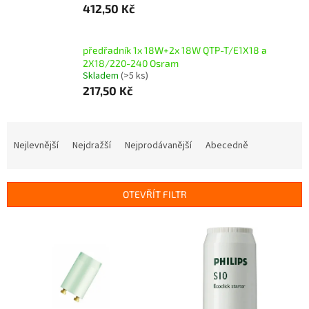
412,50 Kč
předřadník 1x 18W+2x 18W QTP-T/E1X18 a
2X18/220-240 Osram
Skladem
(>5 ks)
217,50 Kč
Ř
a
Nejlevnější
Nejdražší
Nejprodávanější
Abecedně
z
e
n
OTEVŘÍT FILTR
í
p
V
r
ý
o
p
d
i
u
s
k
p