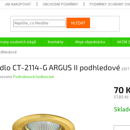
JAK NAKUPOVAT
OBCHODNÍ PODMÍNKY
PODMÍNKY OCHRANY OS
HLEDAT
rany osobních údajů
Kontakty
Moje objednávka
AKČNÍ 
podhledové
idlo CT-2114-G ARGUS II podhledové
2357
né
noceno
Podrobnosti hodnocení
ní
70 
u
57,85 Kč
Měrná
Skla
cena:
ek.