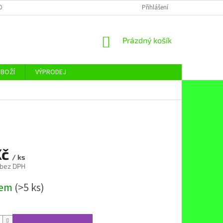
OBNÍCH ÚDAJŮ
Přihlášení
NÁKUPNÍ
Prázdný košík
KOŠÍK
ZBOŽÍ
VÝPRODEJ
Kč
/ ks
 bez DPH
dem
(>5 ks)