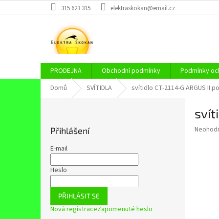
Přejít
315 623 315
elektraskokan@email.cz
na
obsah
PRODEJNA
Obchodní podmínky
Podmínky och
Domů
SVÍTIDLA
svítidlo CT-2114-G ARGUS II 
P
svít
o
s
Průměr
Neohod
Přihlášení
t
hodnoce
r
produkt
E-mail
a
je
0,0
n
Heslo
z
n
5
í
hvězdič
PŘIHLÁSIT SE
p
Nová registrace
Zapomenuté heslo
a