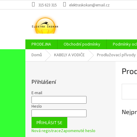
Přejít
315 623 315
elektraskokan@email.cz
na
obsah
PRODEJNA
Obchodní podmínky
Podmínky och
Domů
KABELY A VODIČE
Prodlužovací přívody
P
Prod
o
s
Přihlášení
t
r
E-mail
a
n
Heslo
Nejpr
n
í
PŘIHLÁSIT SE
p
Nová registrace
Zapomenuté heslo
a