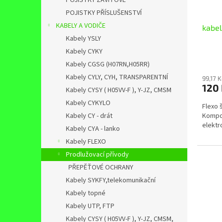
POJISTKY ZÁVITOVÉ
POJISTKY PŘÍSLUŠENSTVÍ
KABELY A VODIČE
kabel
Kabely YSLY
Kabely CYKY
Kabely CGSG (H07RN,H05RR)
Kabely CYLY, CYH, TRANSPARENTNÍ
99,17 
120
Kabely CYSY ( H05VV-F ), Y-JZ, CMSM
Kabely CYKYLO
Flexo 
Kabely CY - drát
Kompon
elektr
Kabely CYA - lanko
Kabely FLEXO
Prodlužovací přívody
PŘEPĚŤOVÉ OCHRANY
Kabely SYKFY,telekomunikační
Kabely topné
Kabely UTP, FTP
Kabely CYSY ( H05VV-F ), Y-JZ, CMSM,