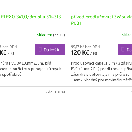
 FLEXO 3x1,0/3m bílá S14313
přívod prodlužovací 3zásuvk
P0311
Skladem
(>5 ks)
Skla
Kč bez DPH
99,17 Kč bez DPH
Do košíku
Do
 Kč
120 Kč
/ ks
/ ks
šňůra PVC 3× 1,0mm2, 3m, bílá
Prodlužovací kabel 1,5 m / 3 zásuvk
ent sloužící pro připojení různých
PVC / 1 mm2 Bílý prodlužovací přív
o spotřebičů.
zásuvka s délkou 1,5 m a průřeze
1 mm2. Vhodný pro maximální zátěž 
Kód:
10194