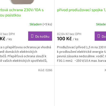
ťová ochrana 230V/10A s
přívod prodlužovací spojka 
ou pojistkou
Skladem
(>5 ks)
Sklad
Kč bez DPH
82,64 Kč bez DPH
Do košíku
Do
 Kč
100 Kč
/ ks
/ ks
a s přepěťovou ochranou je vhodná
Prodlužovací přívod 1,5 m na 230 V
aně domácích elektrických
k prodloužení elektrické energie 
bičů. Přepěťová ochrana slouží k
pevná zásuvka nedosáhne. vodič: 
ě vašich elektrických spotřebičů,
F3G 1 mm2 ~250 V/10 A max. barva: b
V, satelitních...
Kód:
0266