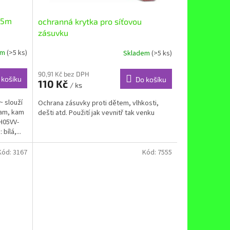
1,5m
ochranná krytka pro síťovou
zásuvku
em
(>5 ks)
Skladem
(>5 ks)
90,91 Kč bez DPH
 košíku
Do košíku
110 Kč
/ ks
~ slouží
Ochrana zásuvky proti dětem, vlhkosti,
tam, kam
dešti atd. Použití jak vevnitř tak venku
H05VV-
ílá,...
Kód:
3167
Kód:
7555