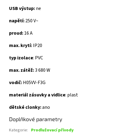
USB výstup:
ne
napětí:
250 V~
proud:
16 A
max. krytí:
IP20
typ izolace
: PVC
max. zátěž:
3 680 W
vodič:
H05VV-F3G
materiál zásuvky a vidlice
: plast
dětské clonky:
ano
Doplňkové parametry
Kategorie
:
Prodlužovací přívody