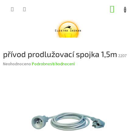
Přejít
NÁKUP
na
obsah
KOŠÍK
přívod prodlužovací spojka 1,5m
2207
Průměrné
Neohodnoceno
Podrobnosti hodnocení
hodnocení
produktu
je
0,0
z
5
hvězdiček.