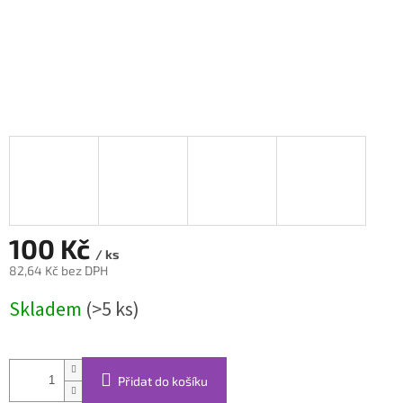
100 Kč
/ ks
82,64 Kč bez DPH
Měrná
Skladem
(>5 ks)
cena:
Přidat do košíku