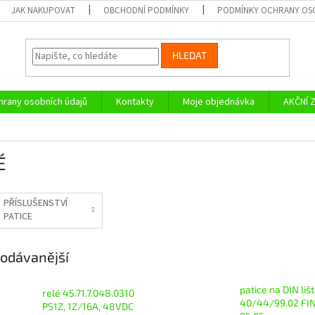
JAK NAKUPOVAT
OBCHODNÍ PODMÍNKY
PODMÍNKY OCHRANY OS
HLEDAT
rany osobních údajů
Kontakty
Moje objednávka
AKČNÍ 
É
PŘÍSLUŠENSTVÍ
PATICE
odávanější
patice na DIN liš
relé 45.71.7.048.0310
40/44/99.02 FI
PS1Z, 1Z/16A, 48VDC