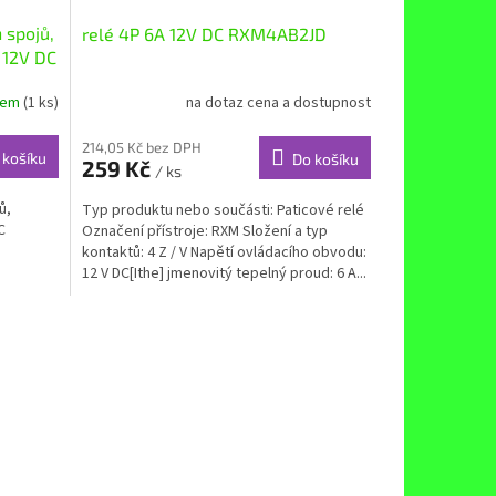
 spojů,
relé 4P 6A 12V DC RXM4AB2JD
 12V DC
dem
(1 ks)
na dotaz cena a dostupnost
214,05 Kč bez DPH
 košíku
Do košíku
259 Kč
/ ks
ů,
Typ produktu nebo součásti: Paticové relé
C
Označení přístroje: RXM Složení a typ
kontaktů: 4 Z / V Napětí ovládacího obvodu:
12 V DC[Ithe] jmenovitý tepelný proud: 6 A...