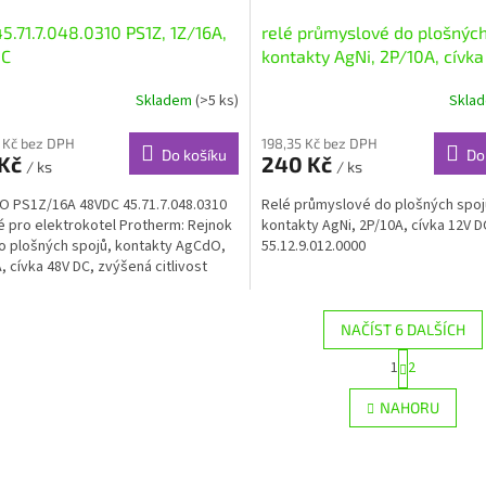
45.71.7.048.0310 PS1Z, 1Z/16A,
relé průmyslové do plošných
C
kontakty AgNi, 2P/10A, cívka
Skladem
(>5 ks)
Skla
 Kč bez DPH
198,35 Kč bez DPH
Do košíku
Do
 Kč
240 Kč
/ ks
/ ks
O PS1Z/16A 48VDC 45.71.7.048.0310
Relé průmyslové do plošných spoj
 pro elektrokotel Protherm: Rejnok
kontakty AgNi, 2P/10A, cívka 12V D
o plošných spojů, kontakty AgCdO,
55.12.9.012.0000
, cívka 48V DC, zvýšená citlivost
NAČÍST 6 DALŠÍCH
S
1
2
O
t
r
v
NAHORU
á
l
n
á
k
d
o
a