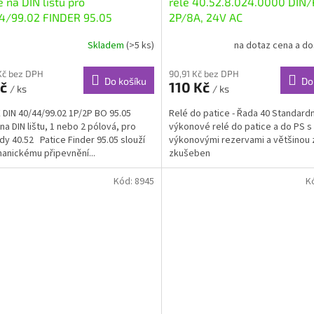
e na DIN lištu pro
relé 40.52.8.024.0000 DIN/
4/99.02 FINDER 95.05
2P/8A, 24V AC
Skladem
(>5 ks)
na dotaz cena a d
Kč bez DPH
90,91 Kč bez DPH
Do košíku
Do
Kč
110 Kč
/ ks
/ ks
 DIN 40/44/99.02 1P/2P BO 95.05
Relé do patice - Řada 40 Standardn
na DIN lištu, 1 nebo 2 pólová, pro
výkonové relé do patice a do PS s 
ady 40.52 Patice Finder 95.05 slouží
výkonovými rezervami a většinou
anickému připevnění...
zkušeben
Kód:
8945
K