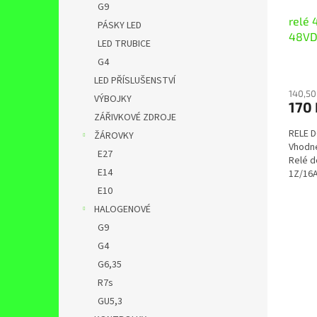
G9
relé 
PÁSKY LED
48VD
LED TRUBICE
G4
LED PŘÍSLUŠENSTVÍ
140,50
VÝBOJKY
170
ZÁŘIVKOVÉ ZDROJE
RELE D
ŽÁROVKY
Vhodné
E27
Relé d
E14
1Z/16A
Relé...
E10
HALOGENOVÉ
G9
G4
G6,35
R7s
GU5,3