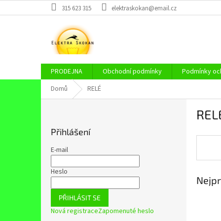
Přejít
315 623 315
elektraskokan@email.cz
na
obsah
PRODEJNA
Obchodní podmínky
Podmínky och
Domů
RELÉ
P
REL
o
s
Přihlášení
t
r
E-mail
a
n
Heslo
Nejpr
n
í
PŘIHLÁSIT SE
p
Nová registrace
Zapomenuté heslo
a