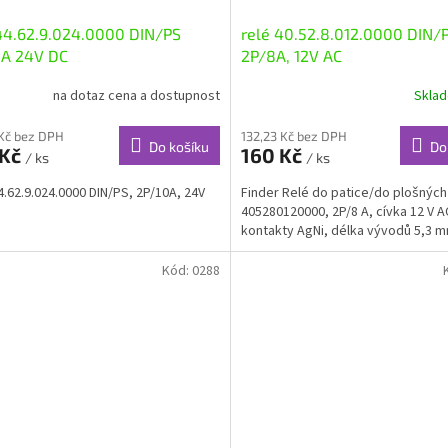
44.62.9.024.0000 DIN/PS
relé 40.52.8.012.0000 DIN/P
0A 24V DC
2P/8A, 12V AC
na dotaz cena a dostupnost
Skla
 Kč bez DPH
132,23 Kč bez DPH
Do košíku
Do
 Kč
160 Kč
/ ks
/ ks
4.62.9.024.0000 DIN/PS, 2P/10A, 24V
Finder Relé do patice/do plošných
405280120000, 2P/8 A, cívka 12 V A
kontakty AgNi, délka vývodů 5,3 m
Kód:
0288