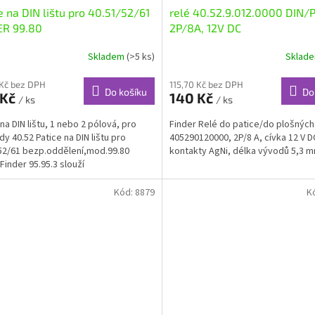
e na DIN lištu pro 40.51/52/61
relé 40.52.9.012.0000 DIN/P
ER 99.80
2P/8A, 12V DC
Skladem
(>5 ks)
Sklad
 Kč bez DPH
115,70 Kč bez DPH
Do košíku
Do
 Kč
140 Kč
/ ks
/ ks
na DIN lištu, 1 nebo 2 pólová, pro
Finder Relé do patice/do plošných
dy 40.52 Patice na DIN lištu pro
405290120000, 2P/8 A, cívka 12 V D
52/61 bezp.oddělení,mod.99.80
kontakty AgNi, délka vývodů 5,3 m
Finder 95.95.3 slouží
anickému...
Kód:
8879
K