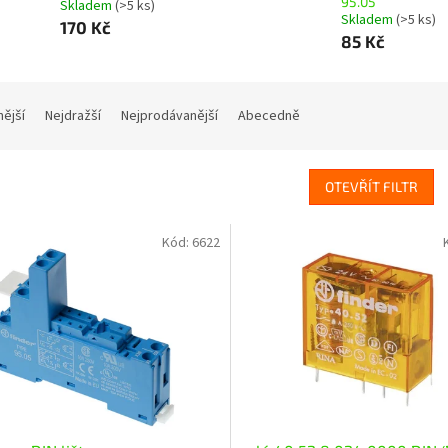
95.05
Skladem
(>5 ks)
Skladem
(>5 ks)
170 Kč
85 Kč
nější
Nejdražší
Nejprodávanější
Abecedně
OTEVŘÍT FILTR
Kód:
6622