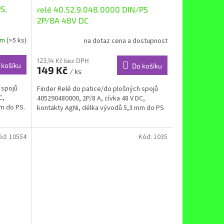
S,
relé 40.52.9.048.0000 DIN/PS
2P/8A 48V DC
em
(>5 ks)
na dotaz cena a dostupnost
123,14 Kč bez DPH
 košíku
Do košíku
149 Kč
/ ks
 spojů
Finder Relé do patice/do plošných spojů
C,
405290480000, 2P/8 A, cívka 48 V DC,
m do PS.
kontakty AgNi, délka vývodů 5,3 mm do PS
ód:
10554
Kód:
1035