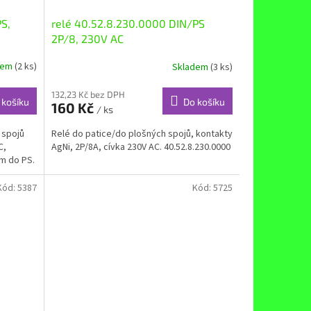
S,
relé 40.52.8.230.0000 DIN/PS
2P/8, 230V AC
dem
(2 ks)
Skladem
(3 ks)
132,23 Kč bez DPH
 košíku
Do košíku
160 Kč
/ ks
 spojů
Relé do patice/do plošných spojů, kontakty
C,
AgNi, 2P/8A, cívka 230V AC. 40.52.8.230.0000
m do PS.
Kód:
5387
Kód:
5725