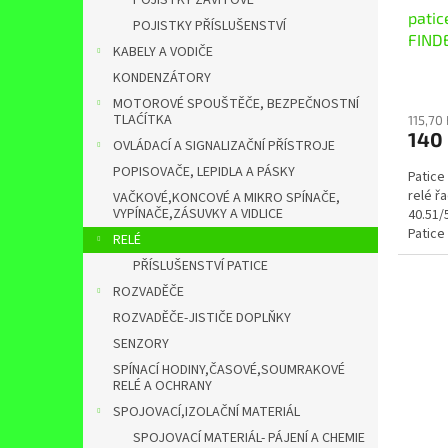
POJISTKY ZÁVITOVÉ
patic
POJISTKY PŘÍSLUŠENSTVÍ
FIND
KABELY A VODIČE
KONDENZÁTORY
MOTOROVÉ SPOUŠTĚČE, BEZPEČNOSTNÍ
TLAĆÍTKA
115,70
140
OVLÁDACÍ A SIGNALIZAČNÍ PŘÍSTROJE
POPISOVAČE, LEPIDLA A PÁSKY
Patice 
relé řa
VAČKOVÉ,KONCOVÉ A MIKRO SPÍNAČE,
VYPÍNAČE,ZÁSUVKY A VIDLICE
40.51/
Patice 
RELÉ
k mech
PŘÍSLUŠENSTVÍ PATICE
ROZVADĚČE
ROZVADĚČE-JISTIČE DOPLŇKY
SENZORY
SPÍNACÍ HODINY,ČASOVÉ,SOUMRAKOVÉ
RELÉ A OCHRANY
SPOJOVACÍ,IZOLAČNÍ MATERIÁL
SPOJOVACÍ MATERIÁL- PÁJENÍ A CHEMIE