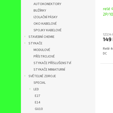
AUTOKONEKTORY
relé 
BUŽÍRKY
2P/1
IZOLAČNÍ PÁSKY
OKO KABELOVÉ
SPOJKY KABELOVÉ
123,14
STAVEBNÍ CHEMIE
149
STYKAČE
Relé 4
MODULOVÉ
DC
PŘÍSTROJOVÉ
STYKAČE PŘÍSLUŠENSTVÍ
STYKAČE MINIATURNÍ
SVĚTELNÉ ZDROJE
SPECIAL
LED
E27
E14
GU10