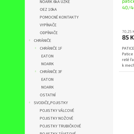
patic
k
NOARK 6kA ÚZKÉ
40/4
t
OEZ 10kA
ů
POMOCNÉ KONTAKTY
VYPÍNAČE
70,25 
ODPÍNAČE
85 
CHRÁNIČE
PATICE
CHRÁNIČE 1F
Patice 
EATON
relé ř
NOARK
k mech
CHRÁNIČE 3F
EATON
NOARK
OSTATNÍ
SVODIČE,POJISTKY
POJISTKY VÁLCOVÉ
POJISTKY NOŽOVÉ
POJISTKY TRUBIČKOVÉ