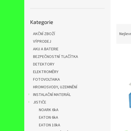
n
e
l
Přeskočit
Kategorie
kategorie
Ř
a
AKČNÍ ZBOŽÍ
Nejlev
z
VÝPRODEJ
e
AKU A BATERIE
n
BEZPEČNOSTNÍ TLAČÍTKA
í
DETEKTORY
p
V
r
ELEKTROMĚRY
ý
o
FOTOVOLTAIKA
p
d
HROMOSVODY, UZEMNĚNÍ
i
u
s
INSTALAČNÍ MATERIÁL
k
p
JISTIČE
t
r
NOARK 6kA
ů
o
EATON 6kA
d
EATON 10kA
u