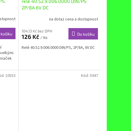
PS,
relé 40.52.9.006.0000 DIN/PS
2P/8A 6V DC
ostupnost
na dotaz cena a dostupnost
104,13 Kč bez DPH
 košíku
Do košíku
126 Kč
/ ks
í
Relé 40.52.9.006.0000 DIN/PS, 2P/8A, 6V DC
velkými
 značek
ód:
10553
Kód:
5947