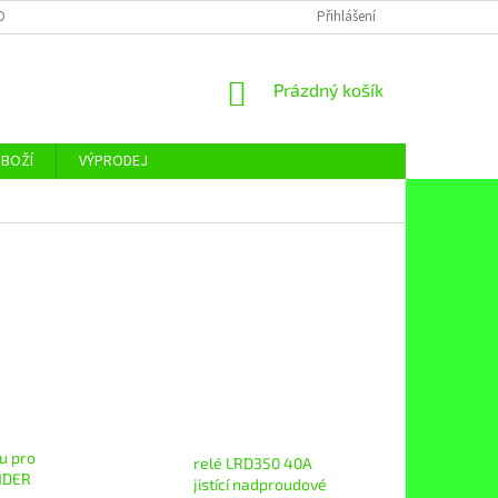
OBNÍCH ÚDAJŮ
Přihlášení
NÁKUPNÍ
Prázdný košík
KOŠÍK
ZBOŽÍ
VÝPRODEJ
tu pro
relé LRD350 40A
NDER
jistící nadproudové