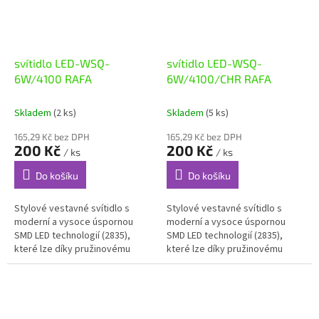
svítidlo LED-WSQ-
svítidlo LED-WSQ-
6W/4100 RAFA
6W/4100/CHR RAFA
Skladem
(2 ks)
Skladem
(5 ks)
165,29 Kč bez DPH
165,29 Kč bez DPH
200 Kč
200 Kč
/ ks
/ ks
Do košíku
Do košíku
Stylové vestavné svítidlo s
Stylové vestavné svítidlo s
moderní a vysoce úspornou
moderní a vysoce úspornou
SMD LED technologií (2835),
SMD LED technologií (2835),
které lze díky pružinovému
které lze díky pružinovému
úchytu snadno nainstalovat
úchytu snadno nainstalovat
např. do sádrokartonu, je
např. do sádrokartonu, je
vyrobeno z...
vyrobeno z...