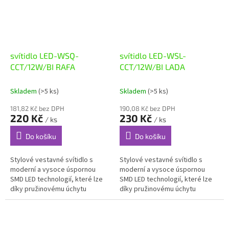
svítidlo LED-WSQ-
svítidlo LED-WSL-
CCT/12W/BI RAFA
CCT/12W/BI LADA
Skladem
(>5 ks)
Skladem
(>5 ks)
181,82 Kč bez DPH
190,08 Kč bez DPH
220 Kč
230 Kč
/ ks
/ ks
Do košíku
Do košíku
Stylové vestavné svítidlo s
Stylové vestavné svítidlo s
moderní a vysoce úspornou
moderní a vysoce úspornou
SMD LED technologií, které lze
SMD LED technologií, které lze
díky pružinovému úchytu
díky pružinovému úchytu
snadno nainstalovat např. do
snadno nainstalovat např. do
sádrokartonu, je vyrobeno z
sádrokartonu, je vyrobeno z
litého...
litého...