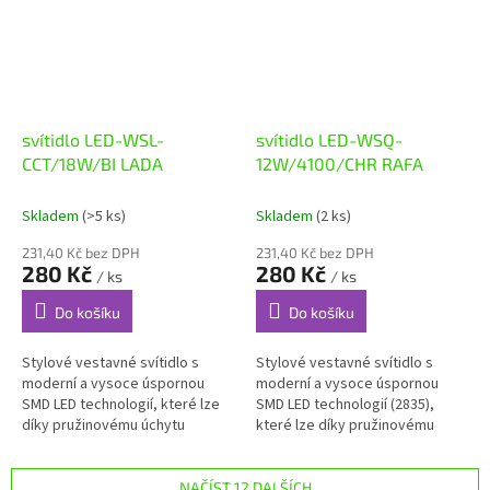
svítidlo LED-WSL-
svítidlo LED-WSQ-
CCT/18W/BI LADA
12W/4100/CHR RAFA
Skladem
(>5 ks)
Skladem
(2 ks)
231,40 Kč bez DPH
231,40 Kč bez DPH
280 Kč
280 Kč
/ ks
/ ks
Do košíku
Do košíku
Stylové vestavné svítidlo s
Stylové vestavné svítidlo s
moderní a vysoce úspornou
moderní a vysoce úspornou
SMD LED technologií, které lze
SMD LED technologií (2835),
díky pružinovému úchytu
které lze díky pružinovému
snadno nainstalovat např. do
úchytu snadno nainstalovat
sádrokartonu, je vyrobeno z
např. do sádrokartonu, je
litého...
vyrobeno z...
NAČÍST 12 DALŠÍCH