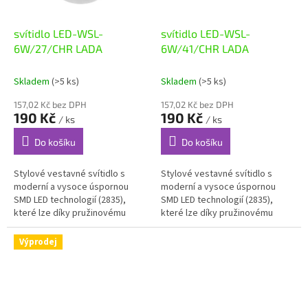
svítidlo LED-WSL-
svítidlo LED-WSL-
6W/27/CHR LADA
6W/41/CHR LADA
Skladem
(>5 ks)
Skladem
(>5 ks)
157,02 Kč bez DPH
157,02 Kč bez DPH
190 Kč
190 Kč
/ ks
/ ks
Do košíku
Do košíku
Stylové vestavné svítidlo s
Stylové vestavné svítidlo s
moderní a vysoce úspornou
moderní a vysoce úspornou
SMD LED technologií (2835),
SMD LED technologií (2835),
které lze díky pružinovému
které lze díky pružinovému
úchytu snadno nainstalovat
úchytu snadno nainstalovat
např. do sádrokartonu, je
např. do sádrokartonu, je
Výprodej
vyrobeno z...
vyrobeno z...