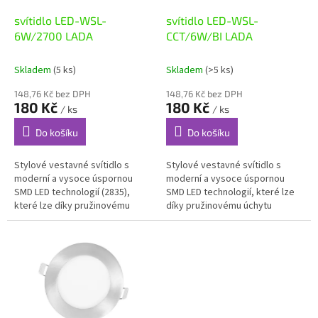
o
d
svítidlo LED-WSL-
svítidlo LED-WSL-
u
6W/2700 LADA
CCT/6W/BI LADA
k
t
Skladem
(5 ks)
Skladem
(>5 ks)
ů
148,76 Kč bez DPH
148,76 Kč bez DPH
180 Kč
180 Kč
/ ks
/ ks
Do košíku
Do košíku
Stylové vestavné svítidlo s
Stylové vestavné svítidlo s
moderní a vysoce úspornou
moderní a vysoce úspornou
SMD LED technologií (2835),
SMD LED technologií, které lze
které lze díky pružinovému
díky pružinovému úchytu
úchytu snadno nainstalovat
snadno nainstalovat např. do
např. do sádrokartonu, je
sádrokartonu, je vyrobeno z
vyrobeno z...
litého...