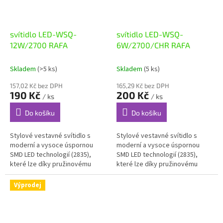
svítidlo LED-WSQ-
svítidlo LED-WSQ-
12W/2700 RAFA
6W/2700/CHR RAFA
Skladem
(>5 ks)
Skladem
(5 ks)
157,02 Kč bez DPH
165,29 Kč bez DPH
190 Kč
200 Kč
/ ks
/ ks
Do košíku
Do košíku
Stylové vestavné svítidlo s
Stylové vestavné svítidlo s
moderní a vysoce úspornou
moderní a vysoce úspornou
SMD LED technologií (2835),
SMD LED technologií (2835),
které lze díky pružinovému
které lze díky pružinovému
úchytu snadno nainstalovat
úchytu snadno nainstalovat
např. do sádrokartonu, je
např. do sádrokartonu, je
Výprodej
vyrobeno z...
vyrobeno z...