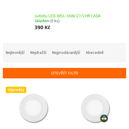
svítidlo LED-WSL-18W/27/CHR LADA
Skladem
(5 ks)
390 Kč
Ř
a
Nejlevnější
Nejdražší
Nejprodávanější
Abecedně
z
e
n
OTEVŘÍT FILTR
í
p
V
r
Výprodej
ý
o
p
d
i
u
s
k
p
t
r
ů