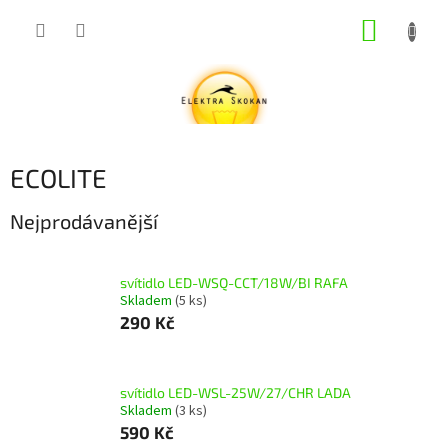
Přejít
NÁKUP
na
obsah
KOŠÍK
ECOLITE
Nejprodávanější
svítidlo LED-WSQ-CCT/18W/BI RAFA
Skladem
(5 ks)
290 Kč
svítidlo LED-WSL-25W/27/CHR LADA
Skladem
(3 ks)
590 Kč