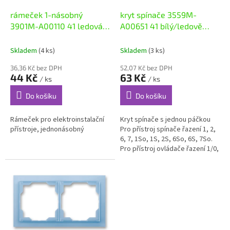
o
d
rámeček 1-násobný
kryt spínače 3559M-
u
3901M-A00110 41 ledová
A00651 41 bílý/ledově
k
modrá NEO
modrý NEO
t
Skladem
(4 ks)
Skladem
(3 ks)
ů
36,36 Kč bez DPH
52,07 Kč bez DPH
44 Kč
63 Kč
/ ks
/ ks
Do košíku
Do košíku
Rámeček pro elektroinstalační
Kryt spínače s jednou páčkou
přístroje, jednonásobný
Pro přístroj spínače řazení 1, 2,
6, 7, 1So, 1S, 2S, 6So, 6S, 7So.
Pro přístroj ovládače řazení 1/0,
6/0, 1/0So, 1/0S, 6/0So, 6/0S.
Pro...