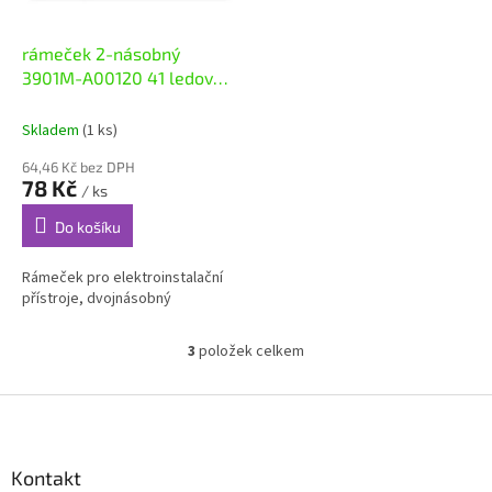
rámeček 2-násobný
3901M-A00120 41 ledový
modrý NEO
Skladem
(1 ks)
64,46 Kč bez DPH
78 Kč
/ ks
Do košíku
Rámeček pro elektroinstalační
přístroje, dvojnásobný
3
položek celkem
O
v
l
Z
á
á
d
p
a
a
Kontakt
c