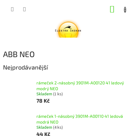
Přejít
NÁKUP
na
obsah
KOŠÍK
ABB NEO
Nejprodávanější
rámeček 2-násobný 3901M-A00120 41 ledový
modrý NEO
Skladem
(1 ks)
78 Kč
rámeček 1-násobný 3901M-A00110 41 ledová
modrá NEO
Skladem
(4 ks)
44 Kč