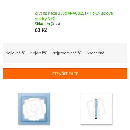
kryt spínače 3559M-A00651 41 bílý/ledově
modrý NEO
Skladem
(3 ks)
63 Kč
Ř
a
Nejlevnější
Nejdražší
Nejprodávanější
Abecedně
z
e
n
OTEVŘÍT FILTR
í
p
V
r
ý
o
p
d
i
u
s
k
p
t
r
ů