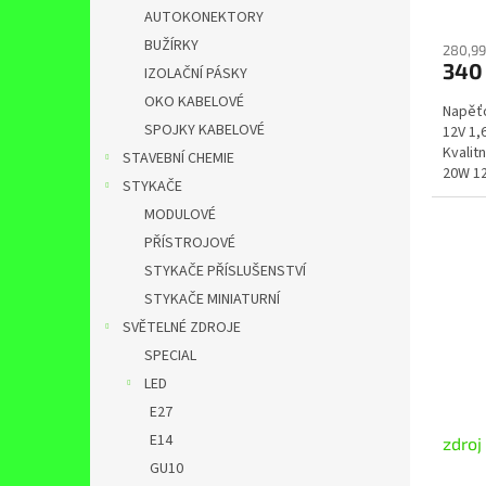
AUTOKONEKTORY
BUŽÍRKY
280,99
340
IZOLAČNÍ PÁSKY
OKO KABELOVÉ
Napěť
SPOJKY KABELOVÉ
12V 1,
Kvalit
STAVEBNÍ CHEMIE
20W 12
STYKAČE
rozměr
MODULOVÉ
PŘÍSTROJOVÉ
STYKAČE PŘÍSLUŠENSTVÍ
STYKAČE MINIATURNÍ
SVĚTELNÉ ZDROJE
SPECIAL
LED
E27
E14
zdroj
GU10