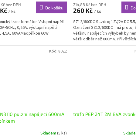
 Kč bez DPH
214,88 Kč bez DPH
Do košíku
Do
 Kč
260 Kč
/ ks
/ ks
onický transformátor. Vstupní napětí
SZ12/600DC St.zdroj 12V/2A DC 5.5
0V~50Hz, 0,26A. výstupní napětí
Označení SZ12/600DC má proto, 
, 4,9A, 60VAMax.příkon 60W
většinu napájecích výhybek by ne
větší odběr než 600mA. Při větších
proudech se může...
Kód:
8022
 N3110 pulzní napájecí 600mA
trafo PEP 24T 2M 8VA zvon
ebínkem
Skladem
(5 ks)
Sklad