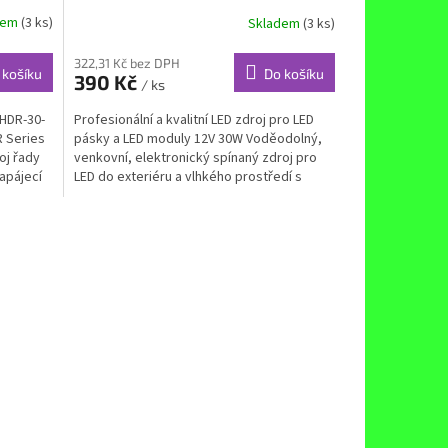
dem
(3 ks)
Skladem
(3 ks)
322,31 Kč bez DPH
 košíku
Do košíku
390 Kč
/ ks
 HDR-30-
Profesionální a kvalitní LED zdroj pro LED
 Series
pásky a LED moduly 12V 30W Voděodolný,
oj řady
venkovní, elektronický spínaný zdroj pro
apájecí
LED do exteriéru a vlhkého prostředí s
krytím IP67....