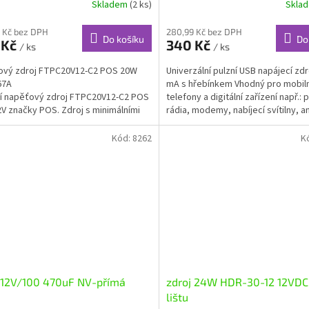
Skladem
(2 ks)
Skla
 Kč bez DPH
280,99 Kč bez DPH
Do košíku
Do
 Kč
340 Kč
/ ks
/ ks
ový zdroj FTPC20V12-C2 POS 20W
Univerzální pulzní USB napájecí zdr
67A
mA s hřebínkem Vhodný pro mobiln
ní napěťový zdroj FTPC20V12-C2 POS
telefony a digitální zařízení např.:
V značky POS. Zdroj s minimálními
rádia, modemy, nabíjecí svítilny, a
y výšky...
set-top...
Kód:
8262
K
 12V/100 470uF NV-přímá
zdroj 24W HDR-30-12 12VDC
lištu