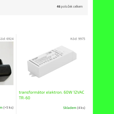
46
položek celkem
Kód:
6924
Kód:
9975
transformátor elektron. 60W 12VAC
TR-60
em
(>5 ks)
Skladem
(4 ks)