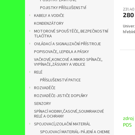
POJISTKY ZÁVITOVÉ
POJISTKY PŘÍSLUŠENSTVÍ
231,40
280
KABELY A VODIČE
KONDENZÁTORY
Univer
MOTOROVÉ SPOUŠTĚČE, BEZPEČNOSTNÍ
hřebí
TLAĆÍTKA
OVLÁDACÍ A SIGNALIZAČNÍ PŘÍSTROJE
POPISOVAČE, LEPIDLA A PÁSKY
VAČKOVÉ,KONCOVÉ A MIKRO SPÍNAČE,
VYPÍNAČE,ZÁSUVKY A VIDLICE
RELÉ
PŘÍSLUŠENSTVÍ PATICE
ROZVADĚČE
ROZVADĚČE-JISTIČE DOPLŇKY
SENZORY
SPÍNACÍ HODINY,ČASOVÉ,SOUMRAKOVÉ
RELÉ A OCHRANY
zdroj
SPOJOVACÍ,IZOLAČNÍ MATERIÁL
POS
SPOJOVACÍ MATERIÁL- PÁJENÍ A CHEMIE