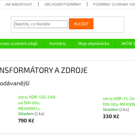
JAK NAKUPOVAT
OBCHODNÍ PODMÍNKY
PODMÍNKY OCHRANY OS
HLEDAT
rany osobních údajů
Kontakty
Moje objednávka
AKČNÍ 
NSFORMÁTORY A ZDROJE
odávanější
zdroj HDR-100-24N
zdroj HDR-15-24
na DIN lištu
DIN lištu MEAN
MEANWELL
Skladem
(2 ks)
Skladem
(1 ks)
330 Kč
790 Kč