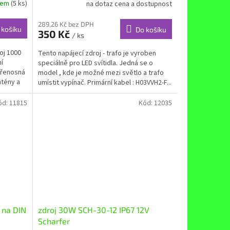
dem
(5 ks)
na dotaz cena a dostupnost
289,26 Kč bez DPH
 košíku
Do košíku
350 Kč
/ ks
oj 1000
Tento napájecí zdroj - trafo je vyroben
í
speciálně pro LED svítidla. Jedná se o
 přenosná
model , kde je možné mezi světlo a trafo
ntény a
umístit vypínač. Primární kabel : H03VVH2-F...
ód:
11815
Kód:
12035
 na DIN
zdroj 30W SCH-30-12 IP67 12V
Scharfer