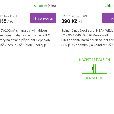
Skladem
(5 ks)
Skla
 Kč bez DPH
322,31 Kč bez DPH
Do košíku
Do
 Kč
390 Kč
/ ks
/ ks
12V/100mA s napájecí výhybkou-
Spínaný napájecí zdroj MEAN WELL
napájecí výhybka je opatřena IEC
12 24W 12VDC 93036 Mean Well HDR
ory na straně připojení TV je SAMEC
DIN zásobník napájení Napájecí zdr
aně k zesilovači SAMICE zdroj je
HDR je ekonomický a velmi tenký n
...
zdroj, který...
NAČÍST 12 DALŠÍCH
S
1
4
O
t
r
v
NAHORU
á
l
n
á
k
d
o
a
v
c
á
í
n
p
í