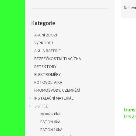
Ř
n
a
e
Nejlev
z
l
Přeskočit
e
Kategorie
kategorie
n
í
AKČNÍ ZBOŽÍ
p
VÝPRODEJ
V
r
ý
AKU A BATERIE
o
p
BEZPEČNOSTNÍ TLAČÍTKA
d
i
DETEKTORY
u
s
k
ELEKTROMĚRY
p
t
FOTOVOLTAIKA
r
ů
o
HROMOSVODY, UZEMNĚNÍ
d
INSTALAČNÍ MATERIÁL
u
JISTIČE
trans
k
NOARK 6kA
01425
t
EATON 6kA
ů
EATON 10kA