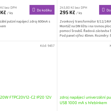
 Kč bez DPH
243,80 Kč bez DPH
Do košíku
Do
 Kč
295 Kč
/ ks
/ ks
zální pulzní napájecí zdroj 600mA s
Zvonkový transformátor 8/12/24V
nkem
Montáž na DIN lištu i na rovnou plo
pomocí šroubů. Řadová zástavba š
Pod panel výřez 45mm. Rozměry: š
36mm, výška...
Kód:
9457
 20W FTPC20V12-C2 IP20 12V
zdroj napájecí univerzální pu
USB 1000 mA s hřebínkem