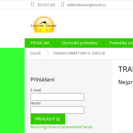
Přejít
315 623 315
elektraskokan@email.cz
na
obsah
PRODEJNA
Obchodní podmínky
Podmínky och
Domů
TRANSFORMÁTORY A ZDROJE
P
TRA
o
s
Přihlášení
Nejpr
t
r
E-mail
a
n
Heslo
n
í
PŘIHLÁSIT SE
p
Nová registrace
Zapomenuté heslo
a