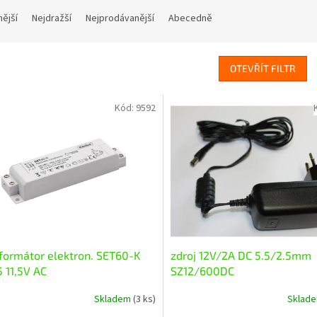
nější
Nejdražší
Nejprodávanější
Abecedně
OTEVŘÍT FILTR
Kód:
9592
formátor elektron. SET60-K
zdroj 12V/2A DC 5.5/2.5mm
 11,5V AC
SZ12/600DC
Skladem
(3 ks)
Sklad