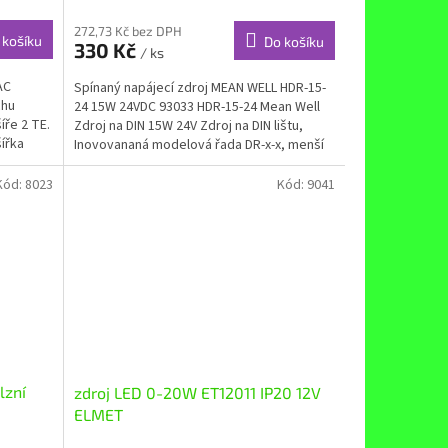
272,73 Kč bez DPH
 košíku
Do košíku
330 Kč
/ ks
AC
Spínaný napájecí zdroj MEAN WELL HDR-15-
chu
24 15W 24VDC 93033 HDR-15-24 Mean Well
íře 2 TE.
Zdroj na DIN 15W 24V Zdroj na DIN lištu,
ířka
Inovovananá modelová řada DR-x-x, menší
rozměry. Je...
Kód:
8023
Kód:
9041
lzní
zdroj LED 0-20W ET12011 IP20 12V
ELMET