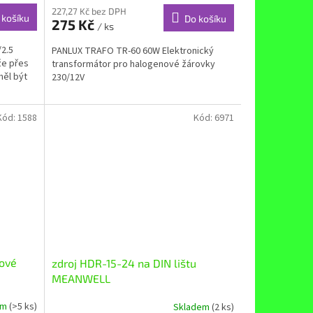
227,27 Kč bez DPH
 košíku
Do košíku
275 Kč
/ ks
/2.5
PANLUX TRAFO TR-60 60W Elektronický
že přes
transformátor pro halogenové žárovky
měl být
230/12V
Kód:
1588
Kód:
6971
kové
zdroj HDR-15-24 na DIN lištu
MEANWELL
em
(>5 ks)
Skladem
(2 ks)