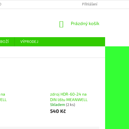
OBNÍCH ÚDAJŮ
Přihlášení
NÁKUPNÍ
Prázdný košík
KOŠÍK
ZBOŽÍ
VÝPRODEJ
 na
zdroj HDR-60-24 na
WELL
DIN lištu MEANWELL
Skladem
(2 ks)
540 Kč