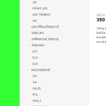
G9
PÁSKY LED
LED TRUBICE
322,31
390
G4
LED PŘÍSLUŠENSTVÍ
Zdroj 
bečka 
VÝBOJKY
konekt
ZÁŘIVKOVÉ ZDROJE
na str
ŽÁROVKY
opatřen
E27
E14
E10
HALOGENOVÉ
G9
G4
G6,35
R7s
GU5,3