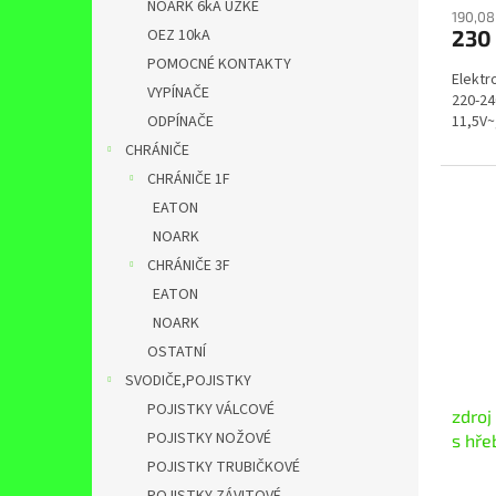
NOARK 6kA ÚZKÉ
190,08
230
OEZ 10kA
POMOCNÉ KONTAKTY
Elektr
VYPÍNAČE
220-24
11,5V~
ODPÍNAČE
CHRÁNIČE
CHRÁNIČE 1F
EATON
NOARK
CHRÁNIČE 3F
EATON
NOARK
OSTATNÍ
SVODIČE,POJISTKY
POJISTKY VÁLCOVÉ
zdroj
POJISTKY NOŽOVÉ
s hř
POJISTKY TRUBIČKOVÉ