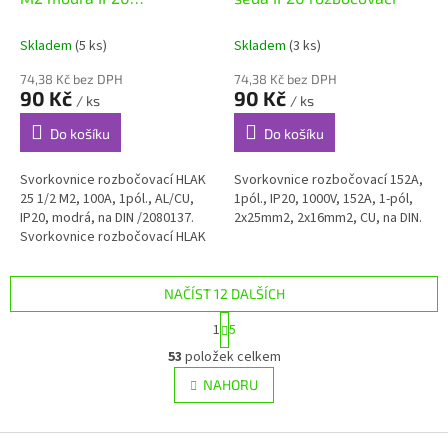
rozbočovací
Skladem
(5 ks)
Skladem
(3 ks)
74,38 Kč bez DPH
74,38 Kč bez DPH
90 Kč
90 Kč
/ ks
/ ks
Do košíku
Do košíku
Svorkovnice rozbočovací HLAK
Svorkovnice rozbočovací 152A,
25 1/2 M2, 100A, 1pól., AL/CU,
1pól., IP20, 1000V, 152A, 1-pól,
IP20, modrá, na DIN /2080137.
2x25mm2, 2x16mm2, CU, na DIN.
Svorkovnice rozbočovací HLAK
25 1/2 M2, 100A, 1pól., AL/CU,
IP20, modrá, na DIN...
NAČÍST 12 DALŠÍCH
S
1
5
t
O
r
53
položek celkem
v
á
l
NAHORU
n
á
k
d
o
v
Z
a