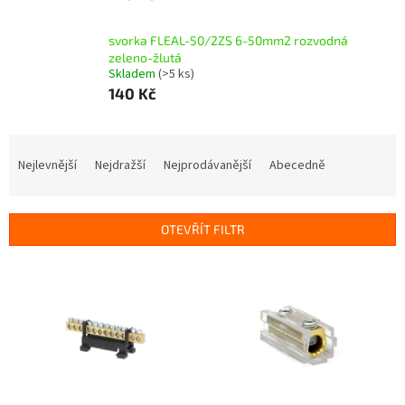
svorka FLEAL-50/2ZS 6-50mm2 rozvodná
zeleno-žlutá
Skladem
(>5 ks)
140 Kč
Ř
a
Nejlevnější
Nejdražší
Nejprodávanější
Abecedně
z
e
n
OTEVŘÍT FILTR
í
p
V
r
ý
o
p
d
i
u
s
k
p
t
r
ů