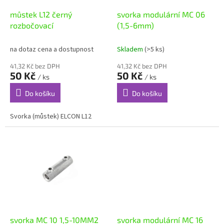
o
d
můstek L12 černý
svorka modulární MC 06
u
rozbočovací
(1,5-6mm)
k
t
na dotaz cena a dostupnost
Skladem
(>5 ks)
ů
41,32 Kč bez DPH
41,32 Kč bez DPH
50 Kč
50 Kč
/ ks
/ ks
Do košíku
Do košíku
Svorka (můstek) ELCON L12
svorka MC 10 1,5-10MM2
svorka modulární MC 16