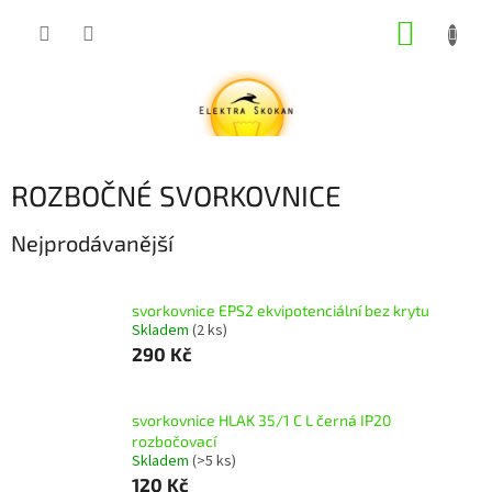
Přejít
NÁKUP
na
obsah
KOŠÍK
ROZBOČNÉ SVORKOVNICE
Nejprodávanější
svorkovnice EPS2 ekvipotenciální bez krytu
Skladem
(2 ks)
290 Kč
svorkovnice HLAK 35/1 C L černá IP20
rozbočovací
Skladem
(>5 ks)
120 Kč