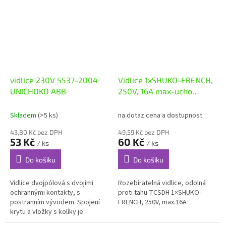
je...
vidlice 230V 5537-2004
Vidlice 1xSHUKO-FRENCH,
UNICHUKO ABB
250V, 16A max-ucho
TCSDH
Skladem
(>5 ks)
na dotaz cena a dostupnost
43,80 Kč bez DPH
49,59 Kč bez DPH
53 Kč
60 Kč
/ ks
/ ks
Do košíku
Do košíku
Vidlice dvojpólová s dvojími
Rozebíratelná vidlice, odolná
ochrannými kontakty, s
proti tahu TCSDH 1×SHUKO-
postranním vývodem. Spojení
FRENCH, 250V, max.16A
krytu a vložky s kolíky je
provedeno pružnými úchyty.16