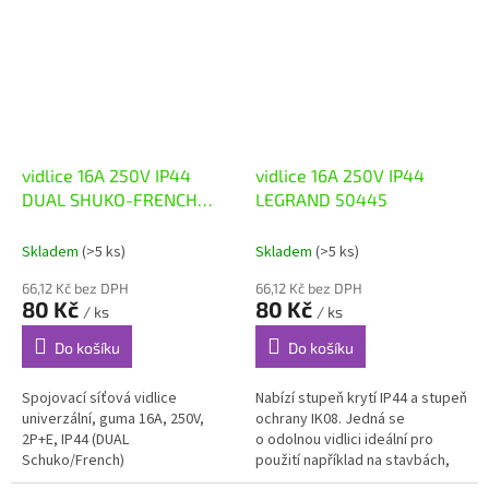
vidlice 16A 250V IP44
vidlice 16A 250V IP44
DUAL SHUKO-FRENCH
LEGRAND 50445
TICS-012G
Skladem
(>5 ks)
Skladem
(>5 ks)
66,12 Kč bez DPH
66,12 Kč bez DPH
80 Kč
80 Kč
/ ks
/ ks
Do košíku
Do košíku
Spojovací síťová vidlice
Nabízí stupeň krytí IP44 a stupeň
univerzální, guma 16A, 250V,
ochrany IK08. Jedná se
2P+E, IP44 (DUAL
o odolnou vidlici ideální pro
Schuko/French)
použití například na stavbách,
v dílnách a podobně. ...