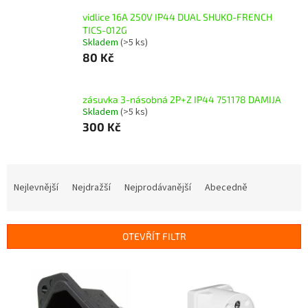
vidlice 16A 250V IP44 DUAL SHUKO-FRENCH
TICS-012G
Skladem
(>5 ks)
80 Kč
zásuvka 3-násobná 2P+Z IP44 751178 DAMIJA
Skladem
(>5 ks)
300 Kč
Ř
a
Nejlevnější
Nejdražší
Nejprodávanější
Abecedně
z
e
n
OTEVŘÍT FILTR
í
p
V
r
ý
o
p
d