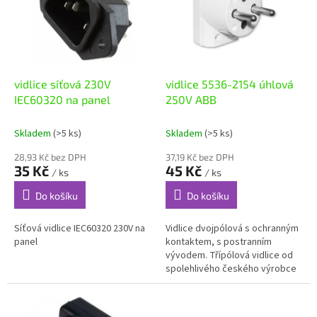
i
u
s
k
p
t
r
ů
o
d
vidlice síťová 230V
vidlice 5536-2154 úhlová
u
IEC60320 na panel
250V ABB
k
t
Skladem
(>5 ks)
Skladem
(>5 ks)
ů
28,93 Kč bez DPH
37,19 Kč bez DPH
35 Kč
45 Kč
/ ks
/ ks
Do košíku
Do košíku
Síťová vidlice IEC60320 230V na
Vidlice dvojpólová s ochranným
panel
kontaktem, s postranním
vývodem. Třípólová vidlice od
spolehlivého českého výrobce
ABB s postranním vývodem a se
šroubovými...