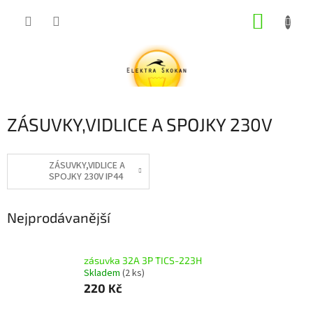
Přejít
NÁKUP
na
obsah
KOŠÍK
ZÁSUVKY,VIDLICE A SPOJKY 230V
ZÁSUVKY,VIDLICE A
SPOJKY 230V IP44
Nejprodávanější
zásuvka 32A 3P TICS-223H
Skladem
(2 ks)
220 Kč