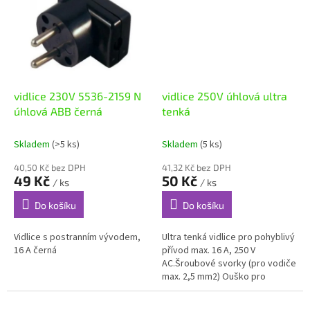
vidlice 230V 5536-2159 N
vidlice 250V úhlová ultra
úhlová ABB černá
tenká
Skladem
(>5 ks)
Skladem
(5 ks)
40,50 Kč bez DPH
41,32 Kč bez DPH
49 Kč
50 Kč
/ ks
/ ks
Do košíku
Do košíku
Vidlice s postranním vývodem,
Ultra tenká vidlice pro pohyblivý
16 A černá
přívod max. 16 A, 250 V
AC.Šroubové svorky (pro vodiče
max. 2,5 mm2) Ouško pro
snadné vyjmutí vidlice ze
zásuvky. Díky tenkému designu