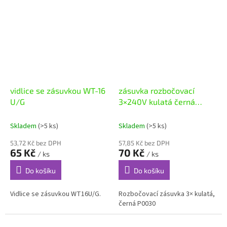
A, 250 V AC Šroubové svorky
(pro vodiče...
vidlice se zásuvkou WT-16
zásuvka rozbočovací
U/G
3×240V kulatá černá
P0030
Skladem
(>5 ks)
Skladem
(>5 ks)
53,72 Kč bez DPH
57,85 Kč bez DPH
65 Kč
70 Kč
/ ks
/ ks
Do košíku
Do košíku
Vidlice se zásuvkou WT16U/G.
Rozbočovací zásuvka 3× kulatá,
černá P0030