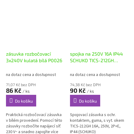
zásuvka rozbočovací
spojka na 250V 16A IP44
3x240V kulatá bílá P0026
SCHUKO TICS-212GH
TRACON
na dotaz cena a dostupnost
na dotaz cena a dostupnost
71,07 Kč bez DPH
74,38 Kč bez DPH
86 Kč
90 Kč
/ ks
/ ks
Do košíku
Do košíku
Praktická rozbočovací zásuvka
Spojovací zásuvka s ochr.
v bílém provedení. Pomocí této
kontaktem, guma, s vyt. okem
zásuvky rozbočíte napájecí síť
TICS-212GH 16A, 250V, 2P+E,
230 V~ a snadno zapojíte více
IP44 (SCHUKO)