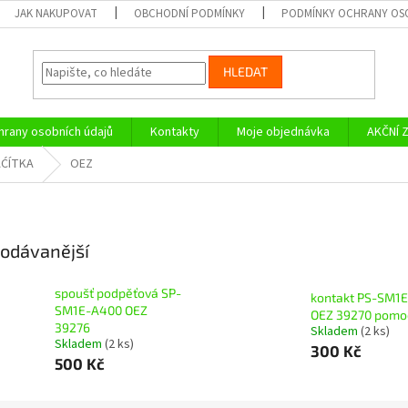
JAK NAKUPOVAT
OBCHODNÍ PODMÍNKY
PODMÍNKY OCHRANY OS
HLEDAT
rany osobních údajů
Kontakty
Moje objednávka
AKČNÍ 
ĆÍTKA
OEZ
odávanější
spoušť podpěťová SP-
kontakt PS-SM1E
SM1E-A400 OEZ
OEZ 39270 pomo
39276
Skladem
(2 ks)
Skladem
(2 ks)
300 Kč
500 Kč