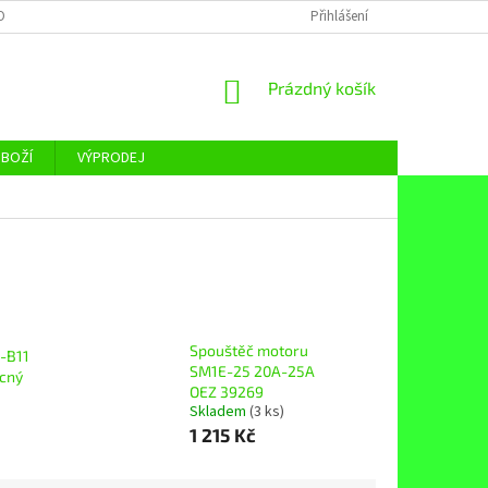
OBNÍCH ÚDAJŮ
Přihlášení
NÁKUPNÍ
Prázdný košík
KOŠÍK
ZBOŽÍ
VÝPRODEJ
Spouštěč motoru
-B11
SM1E-25 20A-25A
cný
OEZ 39269
Skladem
(3 ks)
1 215 Kč