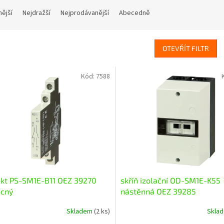
nější
Nejdražší
Nejprodávanější
Abecedně
OTEVŘÍT FILTR
Kód:
7588
akt PS-SM1E-B11 OEZ 39270
skříň izolační OD-SM1E-K55
cný
nástěnná OEZ 39285
Skladem
(2 ks)
Skla