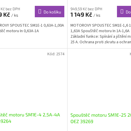
 Kč bez DPH
949,59 Kč bez DPH
Do košíku
Do
9 Kč
1 149 Kč
/ ks
/ ks
OVY SPOUSTEC SM1E-1 0,63A-1,00A
MOTOROVY SPOUSTEC SM1E-1,6 1
ěč motoru In 0,63A-1A
1,63A Spouštěč motoru In 1A-1,6
Základní funkce: Spínání a jištění 
25 A. Ochrana proti zkratu a ochra
přetížení....
Kód:
2574
štěč motoru SM1E-4 2,5A-4A
Spouštěč motoru SM1E-25 
39264
OEZ 39269