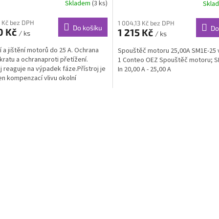
Skladem
(3 ks)
Skla
 Kč bez DPH
1 004,13 Kč bez DPH
Do košíku
Do
0 Kč
1 215 Kč
/ ks
/ ks
í a jištění motorů do 25 A. Ochrana
Spouštěč motoru 25,00A SM1E-25 v
zkratu a ochranaproti přetížení.
1 Conteo OEZ Spouštěč motoru; S
oj reaguje na výpadek fáze.Přístroj je
In 20,00 A - 25,00 A
n kompenzací vlivu okolní
.Přístroje...
O
v
l
á
d
a
c
í
p
r
v
k
y