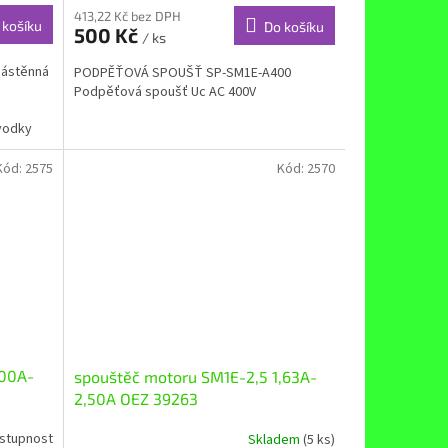
413,22 Kč bez DPH
 košíku
Do košíku
500 Kč
/ ks
nástěnná
PODPĚŤOVÁ SPOUŠŤ SP-SM1E-A400
Podpěťová spoušť Uc AC 400V
vodky
Kód:
2575
Kód:
2570
,00A-
spouštěč motoru SM1E-2,5 1,63A-
2,50A OEZ 39263
ostupnost
Skladem
(5 ks)