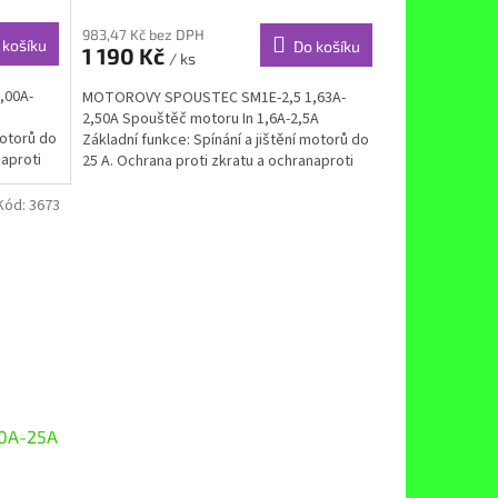
983,47 Kč bez DPH
 košíku
Do košíku
1 190 Kč
/ ks
,00A-
MOTOROVY SPOUSTEC SM1E-2,5 1,63A-
A
2,50A Spouštěč motoru In 1,6A-2,5A
motorů do
Základní funkce: Spínání a jištění motorů do
naproti
25 A. Ochrana proti zkratu a ochranaproti
přetížení....
Kód:
3673
20A-25A