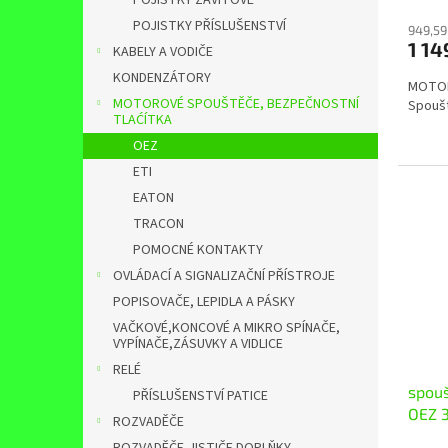
POJISTKY ZÁVITOVÉ
POJISTKY PŘÍSLUŠENSTVÍ
949,59
1 14
KABELY A VODIČE
KONDENZÁTORY
MOTOR
MOTOROVÉ SPOUŠTĚČE, BEZPEČNOSTNÍ
Spoušt
TLAĆÍTKA
OEZ
ETI
EATON
TRACON
POMOCNÉ KONTAKTY
OVLÁDACÍ A SIGNALIZAČNÍ PŘÍSTROJE
POPISOVAČE, LEPIDLA A PÁSKY
VAČKOVÉ,KONCOVÉ A MIKRO SPÍNAČE,
VYPÍNAČE,ZÁSUVKY A VIDLICE
RELÉ
spou
PŘÍSLUŠENSTVÍ PATICE
OEZ 
ROZVADĚČE