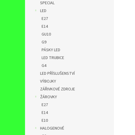
SPECIAL
LED
E27
E14
GU10
G9
PÁSKY LED
LED TRUBICE
G4
LED PŘÍSLUŠENSTVÍ
VÝBOJKY
ZÁŘIVKOVÉ ZDROJE
ŽÁROVKY
E27
E14
E10
HALOGENOVÉ