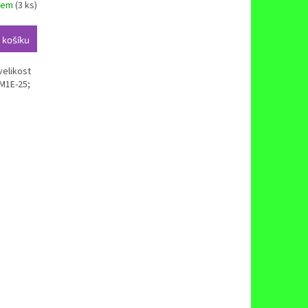
dem
(3 ks)
 košíku
elikost
M1E-25;