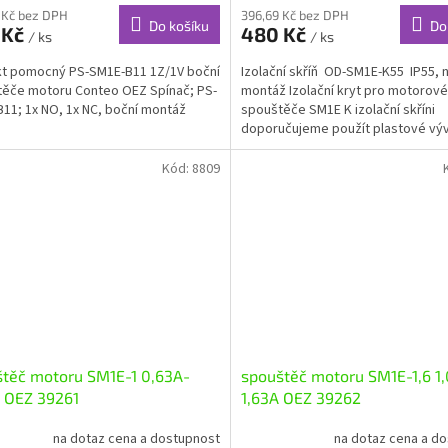
 Kč bez DPH
396,69 Kč bez DPH
Do košíku
Do
 Kč
480 Kč
/ ks
/ ks
t pomocný PS-SM1E-B11 1Z/1V boční
Izolační skříň OD-SM1E-K55 IP55, 
ěče motoru Conteo OEZ Spínač; PS-
montáž Izolační kryt pro motorové
11; 1x NO, 1x NC, boční montáž
spouštěče SM1E K izolační skříni
doporučujeme použít plastové vý
OD-SM1E-PV...
Kód:
8809
těč motoru SM1E-1 0,63A-
spouštěč motoru SM1E-1,6 1
 OEZ 39261
1,63A OEZ 39262
na dotaz cena a dostupnost
na dotaz cena a d