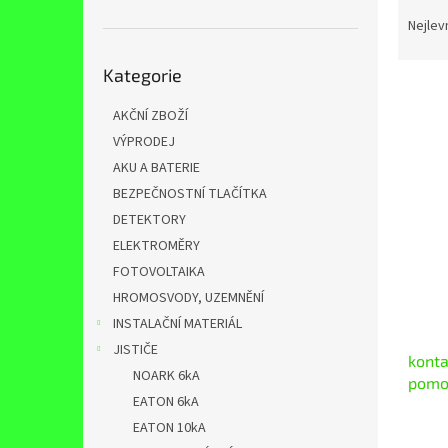
Ř
n
a
e
Nejlev
z
l
Přeskočit
e
Kategorie
kategorie
n
í
AKČNÍ ZBOŽÍ
p
VÝPRODEJ
V
r
ý
AKU A BATERIE
o
p
BEZPEČNOSTNÍ TLAČÍTKA
d
i
DETEKTORY
u
s
k
ELEKTROMĚRY
p
t
FOTOVOLTAIKA
r
ů
o
HROMOSVODY, UZEMNĚNÍ
d
INSTALAČNÍ MATERIÁL
u
JISTIČE
kont
k
NOARK 6kA
pomo
t
EATON 6kA
ů
EATON 10kA