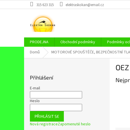
Přejít
315 623 315
elektraskokan@email.cz
na
obsah
PRODEJNA
Obchodní podmínky
Podmínky och
Domů
MOTOROVÉ SPOUŠTĚČE, BEZPEČNOSTNÍ TLA
P
OEZ
o
s
Přihlášení
Nejpr
t
r
E-mail
a
n
Heslo
n
í
PŘIHLÁSIT SE
p
Nová registrace
Zapomenuté heslo
a