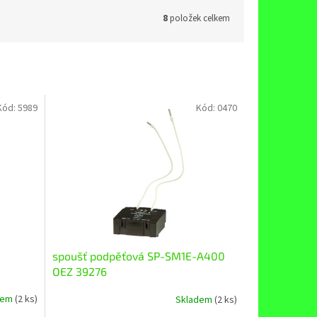
8
položek celkem
Kód:
5989
Kód:
0470
spoušť podpěťová SP-SM1E-A400
OEZ 39276
dem
(2 ks)
Skladem
(2 ks)