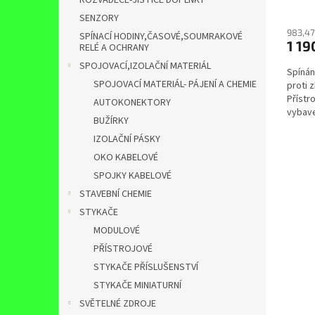
ROZVADĚČE-JISTIČE DOPLŇKY
SENZORY
983,47
SPÍNACÍ HODINY,ČASOVÉ,SOUMRAKOVÉ
1 19
RELÉ A OCHRANY
SPOJOVACÍ,IZOLAČNÍ MATERIÁL
Spínán
SPOJOVACÍ MATERIÁL- PÁJENÍ A CHEMIE
proti 
Přístr
AUTOKONEKTORY
vybave
BUŽÍRKY
teploty
IZOLAČNÍ PÁSKY
OKO KABELOVÉ
SPOJKY KABELOVÉ
STAVEBNÍ CHEMIE
STYKAČE
MODULOVÉ
PŘÍSTROJOVÉ
STYKAČE PŘÍSLUŠENSTVÍ
STYKAČE MINIATURNÍ
SVĚTELNÉ ZDROJE