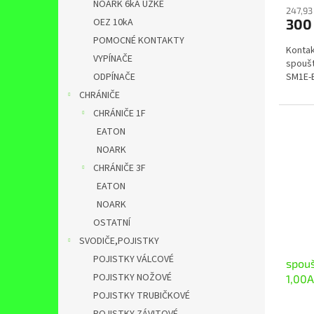
NOARK 6kA ÚZKÉ
247,93
300
OEZ 10kA
POMOCNÉ KONTAKTY
Kontak
VYPÍNAČE
spoušt
SM1E-B
ODPÍNAČE
CHRÁNIČE
CHRÁNIČE 1F
EATON
NOARK
CHRÁNIČE 3F
EATON
NOARK
OSTATNÍ
SVODIČE,POJISTKY
POJISTKY VÁLCOVÉ
spouš
POJISTKY NOŽOVÉ
1,00A
POJISTKY TRUBIČKOVÉ