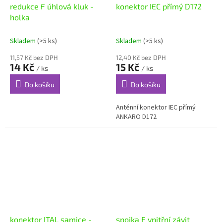
redukce F úhlová kluk -
konektor IEC přímý D172
holka
Skladem
(>5 ks)
Skladem
(>5 ks)
11,57 Kč bez DPH
12,40 Kč bez DPH
14 Kč
15 Kč
/ ks
/ ks
Do košíku
Do košíku
Anténní konektor IEC přímý
ANKARO D172
konektor ITAL samice -
spojka F vnitřní závit