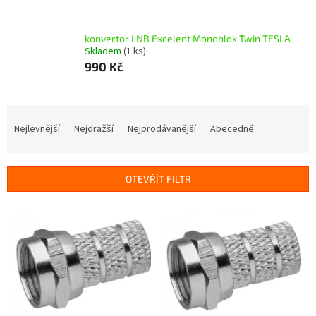
konvertor LNB Excelent Monoblok Twin TESLA
Skladem
(1 ks)
990 Kč
Ř
a
Nejlevnější
Nejdražší
Nejprodávanější
Abecedně
z
e
n
OTEVŘÍT FILTR
í
p
V
r
ý
o
p
d
i
u
s
k
p
t
r
ů