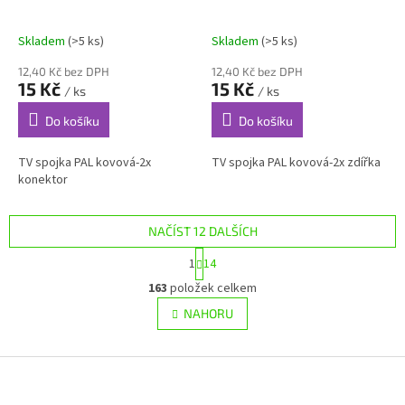
Skladem
(>5 ks)
Skladem
(>5 ks)
12,40 Kč bez DPH
12,40 Kč bez DPH
15 Kč
15 Kč
/ ks
/ ks
Do košíku
Do košíku
TV spojka PAL kovová-2x
TV spojka PAL kovová-2x zdířka
konektor
NAČÍST 12 DALŠÍCH
S
1
14
t
O
r
163
položek celkem
v
á
l
NAHORU
n
á
k
d
o
v
Z
a
á
c
á
n
í