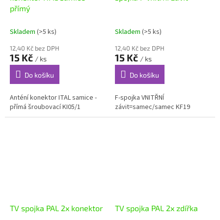
přímý
Skladem
(>5 ks)
Skladem
(>5 ks)
12,40 Kč bez DPH
12,40 Kč bez DPH
15 Kč
15 Kč
/ ks
/ ks
Do košíku
Do košíku
Anténí konektor ITAL samice -
F-spojka VNITŘNÍ
přímá šroubovací KI05/1
závit=samec/samec KF19
TV spojka PAL 2x konektor
TV spojka PAL 2x zdířka