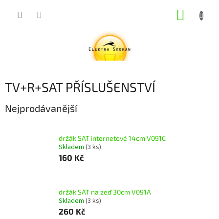
Přejít
NÁKUP
na
obsah
KOŠÍK
TV+R+SAT PŘÍSLUŠENSTVÍ
Nejprodávanější
držák SAT internetové 14cm V091C
Skladem
(3 ks)
160 Kč
držák SAT na zeď 30cm V091A
Skladem
(3 ks)
260 Kč