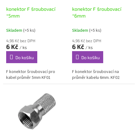
o
d
konektor F šroubovací
konektor F šroubovací
u
*5mm
*6mm
k
t
Skladem
(>5 ks)
Skladem
(>5 ks)
ů
4,96 Kč bez DPH
4,96 Kč bez DPH
6 Kč
6 Kč
/ ks
/ ks
Do košíku
Do košíku
F konektor šroubovací pro
F konektor šroubovací na
kabel průměr 5mm KF01
průměr kabelu 6mm. KF02