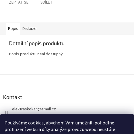
ZEPTAT SE
SDÍLET
Popis
Diskuze
Detailní popis produktu
Popis produktu není dostupný
Z
á
p
a
Kontakt
t
elektraskokan
@
email.cz
í
315 623 315
Používáme cookies, abychom Vám umožnili pohodlné
+420 737 802 398
prohlížení webu a díky analýze provozu webu neustále