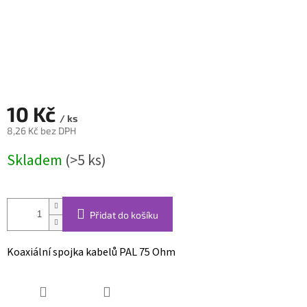
10 Kč
/ ks
8,26 Kč bez DPH
Měrná
Skladem
(>5 ks)
cena:
Přidat do košíku
Koaxiální spojka kabelů PAL 75 Ohm