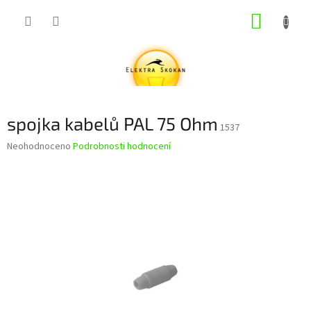
Přejít
NÁKUP
na
obsah
KOŠÍK
spojka kabelů PAL 75 Ohm
1537
Průměrné
Neohodnoceno
Podrobnosti hodnocení
hodnocení
produktu
je
0,0
z
5
hvězdiček.