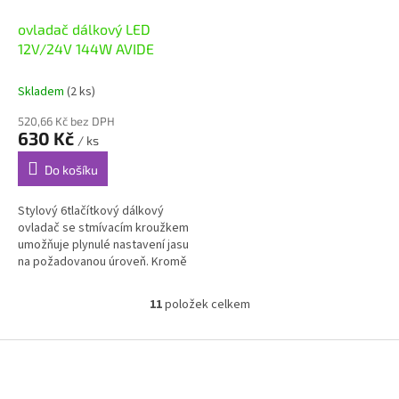
ovladač dálkový LED
12V/24V 144W AVIDE
Skladem
(2 ks)
520,66 Kč bez DPH
630 Kč
/ ks
Do košíku
Stylový 6tlačítkový dálkový
ovladač se stmívacím kroužkem
umožňuje plynulé nastavení jasu
na požadovanou úroveň. Kromě
toho můžetenastavit jas v
krocích (25-50-100 %) a
11
položek celkem
O
nastavit...
v
l
Z
á
á
d
p
a