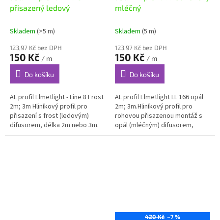
přisazený ledový
mléčný
Skladem
(>5 m)
Skladem
(5 m)
123,97 Kč bez DPH
123,97 Kč bez DPH
150 Kč
150 Kč
/ m
/ m
Do košíku
Do košíku
AL profil Elmetlight - Line 8 Frost
AL profil Elmetlight LL 166 opál
2m; 3m Hliníkový profil pro
2m; 3m.Hliníkový profil pro
přisazení s frost (ledovým)
rohovou přisazenou montáž s
difusorem, délka 2m nebo 3m.
opál (mléčným) difusorem,
Cena je za 1m. Pouze osobní...
délka 2m nebo 3m. Pro montáž
profilu je možné využít
montážní...
420 Kč
–7 %