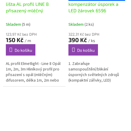
lišta AL profil LINE 8
kompenzátor úsporek a
přisazený mléčný
LED žárovek 6596
Skladem
(5 m)
Skladem
(2 ks)
123,97 Kč bez DPH
322,31 Kč bez DPH
150 Kč
390 Kč
/ m
/ ks
Do košíku
Do košíku
AL profil Elmetlight - Line 8 Opál
1. Zabraňuje
1m, 2m, 3m Hliníkový profil pro
samospouštění/blikání
přisazení s opál (mléčným)
úsporných světelných zdrojů
difusorem, délka 1m, 2m nebo
(kompaktní zářivky, LED)
3m. Pouze osobní odběr! Cena
ovládaných spínači s
uvedená za 1m,...
orientačním osvětlením. K
tomuto nežádoucímu jevu
dochází díky...