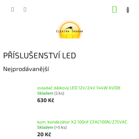
Přejít
NÁKUP
na
obsah
KOŠÍK
PŘÍSLUŠENSTVÍ LED
Nejprodávanější
ovladač dálkový LED 12V/24V 144W AVIDE
Skladem
(2 ks)
630 Kč
kom. kondezátor X2 100nF CFAC100N/275VAC
Skladem
(>5 ks)
20 Kč