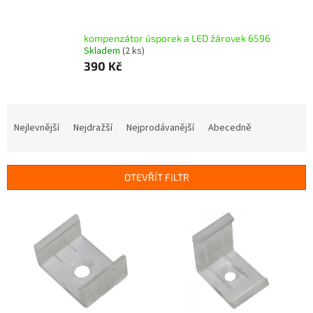
kompenzátor úsporek a LED žárovek 6596
Skladem
(2 ks)
390 Kč
Ř
a
Nejlevnější
Nejdražší
Nejprodávanější
Abecedně
z
e
n
OTEVŘÍT FILTR
í
p
V
r
ý
o
p
d
i
u
s
k
p
t
r
ů