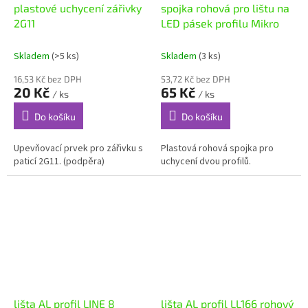
plastové uchycení zářivky
spojka rohová pro lištu na
2G11
LED pásek profilu Mikro
Skladem
(>5 ks)
Skladem
(3 ks)
16,53 Kč bez DPH
53,72 Kč bez DPH
20 Kč
65 Kč
/ ks
/ ks
Do košíku
Do košíku
Upevňovací prvek pro zářivku s
Plastová rohová spojka pro
paticí 2G11. (podpěra)
uchycení dvou profilů.
lišta AL profil LINE 8
lišta AL profil LL166 rohový