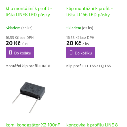
o
d
klip montážní k profil -
klip montážní k profil -
u
lišta LINE8 LED pásky
lišta LL166 LED pásky
k
t
Skladem
(>5 ks)
Skladem
(>5 ks)
ů
16,53 Kč bez DPH
16,53 Kč bez DPH
20 Kč
20 Kč
/ ks
/ ks
Do košíku
Do košíku
Montážní klip profilu LINE 8
Klip profilu LL 166 a LQ 166
kom. kondezátor X2 100nF
koncovka k profilu LINE 8