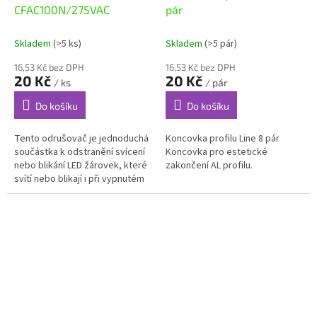
CFAC100N/275VAC
pár
Skladem
(>5 ks)
Skladem
(>5 pár)
16,53 Kč bez DPH
16,53 Kč bez DPH
20 Kč
20 Kč
/ ks
/ pár
Do košíku
Do košíku
Tento odrušovač je jednoduchá
Koncovka profilu Line 8 pár
součástka k odstranění svícení
Koncovka pro estetické
nebo blikání LED žárovek, které
zakončení AL profilu.
svítí nebo blikají i při vypnutém
stavu a to při naidukovaném
napětí v...