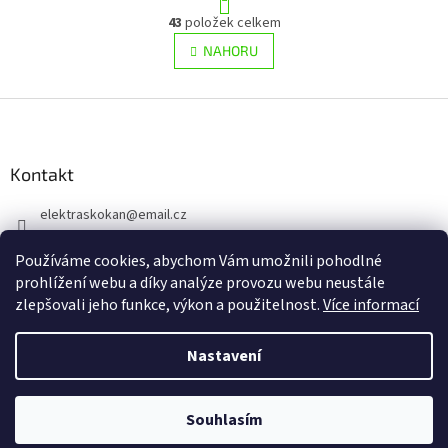
t
O
r
43
položek celkem
v
á
l
NAHORU
n
á
k
d
o
v
Z
a
á
c
á
n
í
p
í
p
a
Kontakt
r
t
v
elektraskokan
@
email.cz
í
k
y
315 623 315
v
Používáme cookies, abychom Vám umožnili pohodlné
+420 737 802 398
ý
prohlížení webu a díky analýze provozu webu neustále
p
zlepšovali jeho funkce, výkon a použitelnost.
Více informací
i
s
u
Nastavení
Vytvořil Shoptet
Souhlasím
Copyright 2026
www.elektraskokan.cz
. Všechna práva vyhrazena.