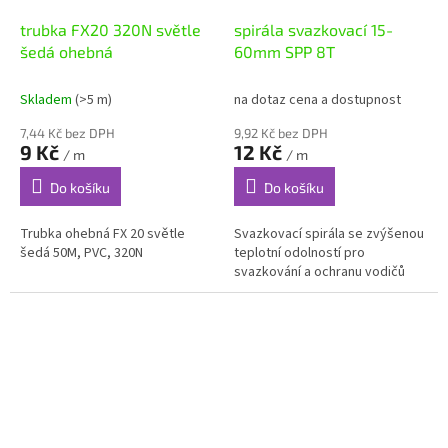
trubka FX20 320N světle
spirála svazkovací 15-
šedá ohebná
60mm SPP 8T
Skladem
(>5 m)
na dotaz cena a dostupnost
7,44 Kč bez DPH
9,92 Kč bez DPH
9 Kč
12 Kč
/ m
/ m
Do košíku
Do košíku
Trubka ohebná FX 20 světle
Svazkovací spirála se zvýšenou
šedá 50M, PVC, 320N
teplotní odolností pro
svazkování a ochranu vodičů