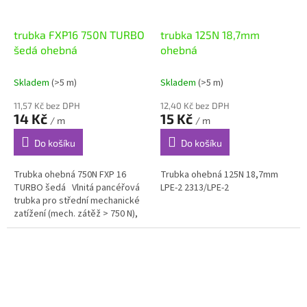
trubka FXP16 750N TURBO
trubka 125N 18,7mm
šedá ohebná
ohebná
Skladem
(>5 m)
Skladem
(>5 m)
11,57 Kč bez DPH
12,40 Kč bez DPH
14 Kč
15 Kč
/ m
/ m
Do košíku
Do košíku
Trubka ohebná 750N FXP 16
Trubka ohebná 125N 18,7mm
TURBO šedá Vlnitá pancéřová
LPE-2 2313/LPE-2
trubka pro střední mechanické
zatížení (mech. zátěž > 750 N),
neobsahuje silikon, šedá (RAL
7037)