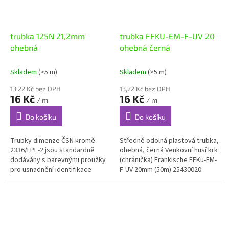
trubka 125N 21,2mm
trubka FFKU-EM-F-UV 20
ohebná
ohebná černá
Skladem
(>5 m)
Skladem
(>5 m)
13,22 Kč bez DPH
13,22 Kč bez DPH
16 Kč
16 Kč
/ m
/ m
Do košíku
Do košíku
Trubky dimenze ČSN kromě
Středně odolná plastová trubka,
2336/LPE-2 jsou standardně
ohebná, černá Venkovní husí krk
dodávány s barevnými proužky
(chránička) Fränkische FFKu-EM-
pro usnadnění identifikace
F-UV 20mm (50m) 25430020
jednotlivých okruhů vedení,
v černé barvě je uzpůsoben pro
trubky je možné dodat i bez
střední zatížení...
rozlišovacích...