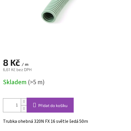
8 Kč
/ m
6,61 Kč bez DPH
Měrná
Skladem
(>5 m)
cena:
Přidat do košíku
Trubka ohebná 320N FX 16 světle šedá 50m