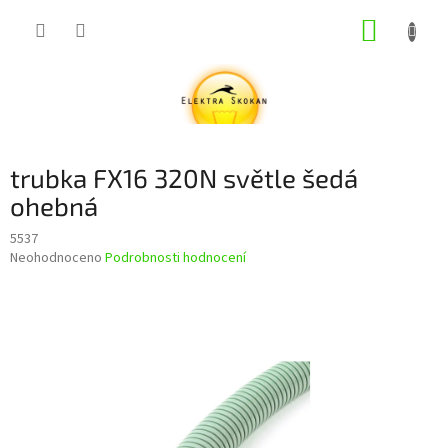
Přejít
NÁKUP
na
obsah
KOŠÍK
trubka FX16 320N světle šedá
ohebná
5537
Průměrné
Neohodnoceno
Podrobnosti hodnocení
hodnocení
produktu
je
0,0
z
5
hvězdiček.