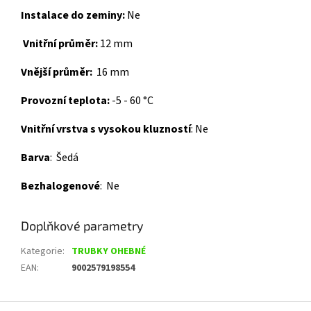
Instalace do zeminy:
Ne
Vnitřní průměr:
12 mm
Vnější průměr:
16 mm
Provozní teplota:
-5 - 60 °C
Vnitřní vrstva s vysokou kluzností
:
Ne
Barva
:
Šedá
Bezhalogenové
:
Ne
Doplňkové parametry
Kategorie
:
TRUBKY OHEBNÉ
EAN
:
9002579198554
Z