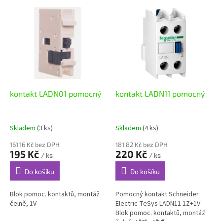
p
V
r
ý
o
p
d
i
u
s
k
p
t
r
ů
o
d
kontakt LADN01 pomocný
kontakt LADN11 pomocný
u
k
t
Skladem
(3 ks)
Skladem
(4 ks)
ů
161,16 Kč bez DPH
181,82 Kč bez DPH
195 Kč
220 Kč
/ ks
/ ks
Do košíku
Do košíku
Blok pomoc. kontaktů, montáž
Pomocný kontakt Schneider
čelně, 1V
Electric TeSys LADN11 1Z+1V
Blok pomoc. kontaktů, montáž