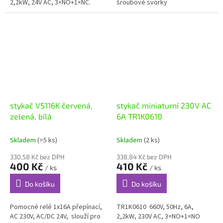
2,2kW, 24V AC, 3×NO+1×NC.
šroubové svorky
stykač VS116K červená,
stykač miniaturní 230V AC
zelená, bílá
6A TR1K0610
Skladem
(>5 ks)
Skladem
(2 ks)
330,58 Kč bez DPH
338,84 Kč bez DPH
400 Kč
410 Kč
/ ks
/ ks
Do košíku
Do košíku
Pomocné relé 1x16A přepínací,
TR1K0610 660V, 50Hz, 6A,
AC 230V, AC/DC 24V, slouží pro
2,2kW, 230V AC, 3×NO+1×NO