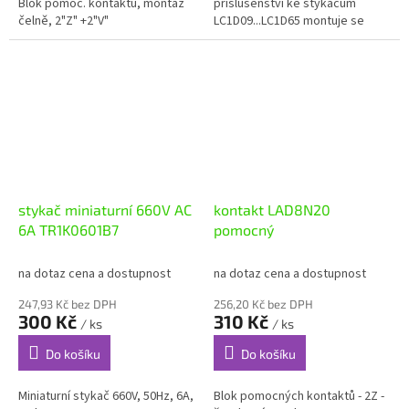
Blok pomoc. kontaktů, montáž
příslušenství ke stykačům
čelně, 2"Z" +2"V"
LC1D09...LC1D65 montuje se
nasunutím z boční strany
stykače slouží na signalizaci
stavu stykače řazení...
stykač miniaturní 660V AC
kontakt LAD8N20
6A TR1K0601B7
pomocný
na dotaz cena a dostupnost
na dotaz cena a dostupnost
247,93 Kč bez DPH
256,20 Kč bez DPH
300 Kč
310 Kč
/ ks
/ ks
Do košíku
Do košíku
Miniaturní stykač 660V, 50Hz, 6A,
Blok pomocných kontaktů - 2Z -