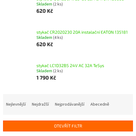
Skladem
(2 ks)
620 Kč
stykač CR2020230 20A instalační EATON 135181
Skladem
(4 ks)
620 Kč
stykač LC1D32B5 24V AC 32A TeSys
Skladem
(2 ks)
1 790 Kč
Ř
a
Nejlevnější
Nejdražší
Nejprodávanější
Abecedně
z
e
n
OTEVŘÍT FILTR
í