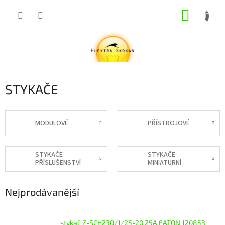
Přejít
NÁKUP
na
obsah
KOŠÍK
STYKAČE
MODULOVÉ
PŘÍSTROJOVÉ
STYKAČE
STYKAČE
PŘÍSLUŠENSTVÍ
MINIATURNÍ
Nejprodávanější
stykač Z-SCH230/1/25-20 25A EATON 120853