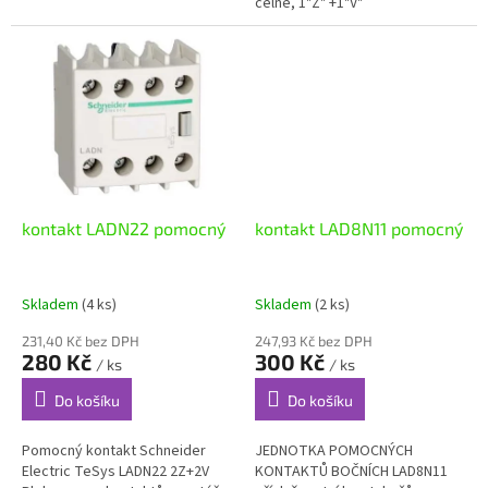
čelně, 1"Z" +1"V"
kontakt LADN22 pomocný
kontakt LAD8N11 pomocný
Skladem
(4 ks)
Skladem
(2 ks)
231,40 Kč bez DPH
247,93 Kč bez DPH
280 Kč
300 Kč
/ ks
/ ks
Do košíku
Do košíku
Pomocný kontakt Schneider
JEDNOTKA POMOCNÝCH
Electric TeSys LADN22 2Z+2V
KONTAKTŮ BOČNÍCH LAD8N11