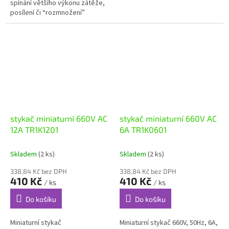
spínání většího výkonu zátěže,
posílení či “rozmnožení”
kontaktů stávajícího zařízení.
stykač miniaturní 660V AC
stykač miniaturní 660V AC
12A TR1K1201
6A TR1K0601
Skladem
(2 ks)
Skladem
(2 ks)
338,84 Kč bez DPH
338,84 Kč bez DPH
410 Kč
410 Kč
/ ks
/ ks
Do košíku
Do košíku
Miniaturní stykač
Miniaturní stykač 660V, 50Hz, 6A,