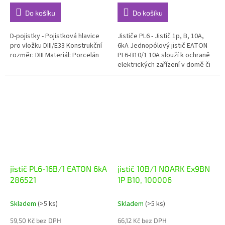
Do košíku
Do košíku
D-pojistky - Pojistková hlavice
Jističe PL6 - Jistič 1p, B, 10A,
pro vložku DIII/E33 Konstrukční
6kA Jednopólový jistič EATON
rozměr: DIII Materiál: Porcelán
PL6-B10/1 10A slouží k ochraně
elektrických zařízení v domě či
bytě před zkratem do...
jistič PL6-16B/1 EATON 6kA
jistič 10B/1 NOARK Ex9BN
286521
1P B10, 100006
Skladem
(>5 ks)
Skladem
(>5 ks)
59,50 Kč bez DPH
66,12 Kč bez DPH