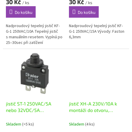
30 Kč
30 Kč
/ ks
/ ks
Do košíku
Do košíku
Nadproudový tepelný jistič KF-
Nadproudový tepelný jistič KF-
G-1 250VAC/10A Tepelný jistič
G-1 250VAC/15A Vývody: Faston
s manuálním resetem. Vypíná po
6,3mm
25–30sec při zatížení
jmenovitým proudem
navýšeným o 10%....
jistič ST-1 250VAC/5A
jistič XH-A 230V/10A k
nebo 32VDC/5A
montáži do otvoru,
nadproudový tepelný
proudový
Skladem
(>5 ks)
Skladem
(4 ks)