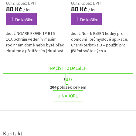
66,12 Kč bez DPH
66,12 Kč bez DPH
80 Kč
80 Kč
/ ks
/ ks
Do košíku
Do košíku
Jistič NOARK EX9BN 1P B16
Jistič Noark Ex9BN hodný pro
16A ochrání vedení v malém
domovní i průmyslové aplikace.
rodinném domě nebo bytě před
Charakteristika B – použití pro
zkratem a přetížením (zkratová
jištění světelných a
odolnost 6 kA) rozpojením
zásuvkových obvodů s nízkými
elektrického...
proudovými rázy. Instalační...
NAČÍST 12 DALŠÍCH
S
1
17
t
O
r
204
položek celkem
v
á
l
NAHORU
n
á
k
d
o
v
Z
a
á
c
á
n
í
p
í
p
a
Kontakt