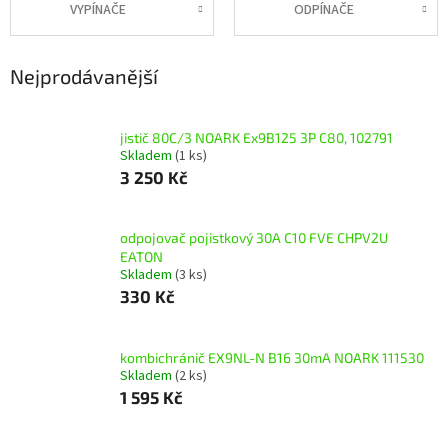
VYPÍNAČE
ODPÍNAČE
Nejprodávanější
jistič 80C/3 NOARK Ex9B125 3P C80, 102791
Skladem
(1 ks)
3 250 Kč
odpojovač pojistkový 30A C10 FVE CHPV2U
EATON
Skladem
(3 ks)
330 Kč
kombichránič EX9NL-N B16 30mA NOARK 111530
Skladem
(2 ks)
1 595 Kč