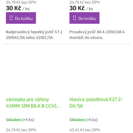
24,79 Kč bez DPH
24,79 Kč bez DPH
30 Kč
30 Kč
/ ks
/ ks
Do košíku
Do košíku
Nadproudový tepelný jistič ST-1
Proudový jistič XH-A 230V/10A k
250VAC/5A nebo 32VDC/5A.
montáži do otvoru.
záslepka pro výřezy
hlavice pojistková E27 Z-
45MM 12M BILA B CC45
DII/SK
NOARK 101574
Skladem
(>5 ks)
Skladem
(>5 ks)
24,79 Kč bez DPH
45,45 Kč bez DPH