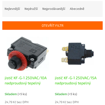
Ř
a
Nejlevnější
Nejdražší
Nejprodávanější
Abecedně
z
e
n
OTEVŘÍT FILTR
í
p
V
r
ý
o
p
d
i
u
s
k
p
t
r
ů
o
d
jistič KF-G-1 250VAC/10A
jistič KF-G-1 250VAC/15A
u
nadproudový tepelný
nadproudový tepelný
k
t
Skladem
(>5 ks)
Skladem
(>5 ks)
ů
24,79 Kč bez DPH
24,79 Kč bez DPH