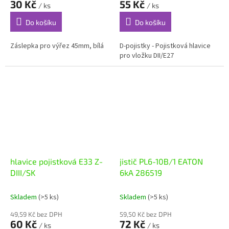
30 Kč
55 Kč
/ ks
/ ks
Do košíku
Do košíku
Záslepka pro výřez 45mm, bílá
D-pojistky - Pojistková hlavice
pro vložku DII/E27
hlavice pojistková E33 Z-
jistič PL6-10B/1 EATON
DIII/SK
6kA 286519
Skladem
(>5 ks)
Skladem
(>5 ks)
49,59 Kč bez DPH
59,50 Kč bez DPH
60 Kč
72 Kč
/ ks
/ ks