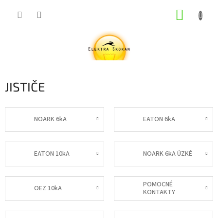
Přejít
NÁKUP
na
obsah
KOŠÍK
JISTIČE
NOARK 6kA
EATON 6kA
EATON 10kA
NOARK 6kA ÚZKÉ
POMOCNÉ
OEZ 10kA
KONTAKTY