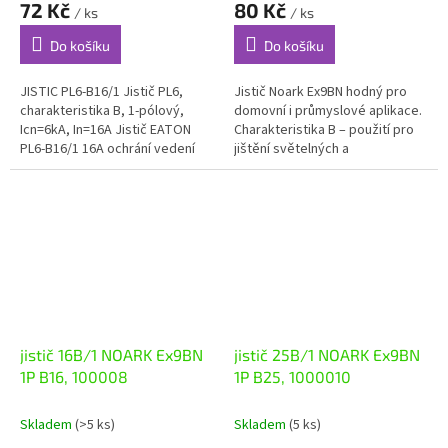
72 Kč
80 Kč
/ ks
/ ks
Do košíku
Do košíku
JISTIC PL6-B16/1 Jistič PL6,
Jistič Noark Ex9BN hodný pro
charakteristika B, 1-pólový,
domovní i průmyslové aplikace.
Icn=6kA, In=16A Jistič EATON
Charakteristika B – použití pro
PL6-B16/1 16A ochrání vedení
jištění světelných a
v malém rodinném domě nebo
zásuvkových obvodů s nízkými
bytě před...
proudovými rázy. Instalační...
jistič 16B/1 NOARK Ex9BN
jistič 25B/1 NOARK Ex9BN
1P B16, 100008
1P B25, 1000010
Skladem
(>5 ks)
Skladem
(5 ks)