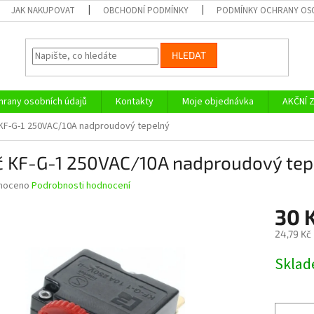
JAK NAKUPOVAT
OBCHODNÍ PODMÍNKY
PODMÍNKY OCHRANY OS
HLEDAT
rany osobních údajů
Kontakty
Moje objednávka
AKČNÍ 
č KF-G-1 250VAC/10A nadproudový tepelný
ič KF-G-1 250VAC/10A nadproudový te
né
noceno
Podrobnosti hodnocení
ní
30 
u
24,79 Kč
Měrná
Skla
cena:
ek.