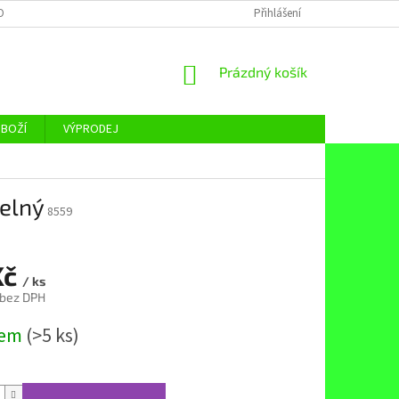
OBNÍCH ÚDAJŮ
Přihlášení
NÁKUPNÍ
Prázdný košík
KOŠÍK
ZBOŽÍ
VÝPRODEJ
pelný
8559
Kč
/ ks
 bez DPH
dem
(>5 ks)