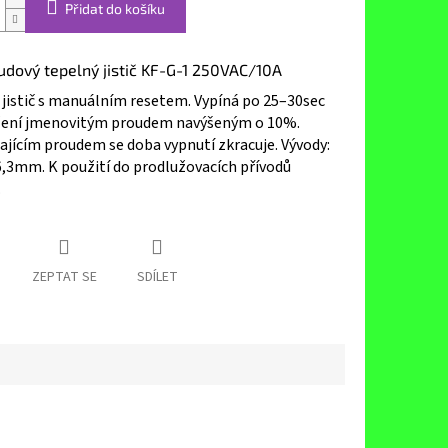
Přidat do košíku
dový tepelný jistič KF-G-1 250VAC/10A
jistič s manuálním resetem. Vypíná po 25–30sec
ížení jmenovitým proudem navýšeným o 10%.
ajícím proudem se doba vypnutí zkracuje. Vývody:
6,3mm. K použití do prodlužovacích přívodů
.
ZEPTAT SE
SDÍLET