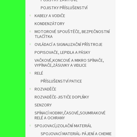
POJISTKY ZÁVITOVÉ
POJISTKY PŘÍSLUŠENSTVÍ
KABELY A VODIČE
KONDENZÁTORY
MOTOROVÉ SPOUŠTĚČE, BEZPEČNOSTNÍ
TLAĆÍTKA
OVLÁDACÍ A SIGNALIZAČNÍ PŘÍSTROJE
POPISOVAČE, LEPIDLA A PÁSKY
VAČKOVÉ,KONCOVÉ A MIKRO SPÍNAČE,
VYPÍNAČE,ZÁSUVKY A VIDLICE
RELÉ
PŘÍSLUŠENSTVÍ PATICE
ROZVADĚČE
ROZVADĚČE-JISTIČE DOPLŇKY
SENZORY
SPÍNACÍ HODINY,ČASOVÉ,SOUMRAKOVÉ
RELÉ A OCHRANY
SPOJOVACÍ,IZOLAČNÍ MATERIÁL
SPOJOVACÍ MATERIÁL- PÁJENÍ A CHEMIE