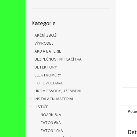
n
e
l
Přeskočit
Kategorie
kategorie
AKČNÍ ZBOŽÍ
VÝPRODEJ
AKU A BATERIE
BEZPEČNOSTNÍ TLAČÍTKA
DETEKTORY
ELEKTROMĚRY
FOTOVOLTAIKA
HROMOSVODY, UZEMNĚNÍ
INSTALAČNÍ MATERIÁL
JISTIČE
Popi
NOARK 6kA
EATON 6kA
EATON 10kA
Det