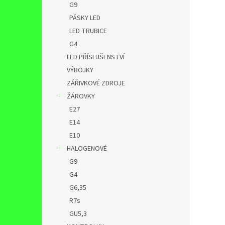
G9
PÁSKY LED
LED TRUBICE
G4
LED PŘÍSLUŠENSTVÍ
VÝBOJKY
ZÁŘIVKOVÉ ZDROJE
ŽÁROVKY
E27
E14
E10
HALOGENOVÉ
G9
G4
G6,35
R7s
GU5,3