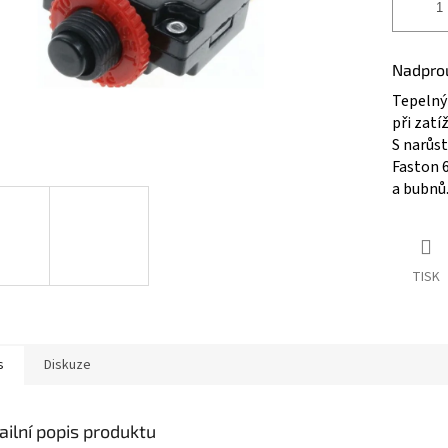
Nadprou
Tepelný 
při zat
S narůst
Faston 
a bubnů
TISK
s
Diskuze
ailní popis produktu