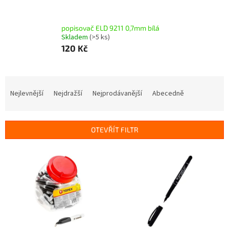
popisovač ELD 9211 0,7mm bílá
Skladem
(>5 ks)
120 Kč
Ř
a
Nejlevnější
Nejdražší
Nejprodávanější
Abecedně
z
e
n
OTEVŘÍT FILTR
í
p
V
r
ý
o
p
d
i
u
s
k
p
t
r
ů