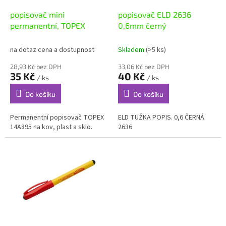
o
d
popisovač mini
popisovač ELD 2636
u
permanentní, TOPEX
0,6mm černý
k
t
na dotaz cena a dostupnost
Skladem
(>5 ks)
ů
28,93 Kč bez DPH
33,06 Kč bez DPH
35 Kč
40 Kč
/ ks
/ ks
Do košíku
Do košíku
Permanentní popisovač TOPEX
ELD TUŽKA POPIS. 0,6 ČERNÁ
14A895 na kov, plast a sklo.
2636