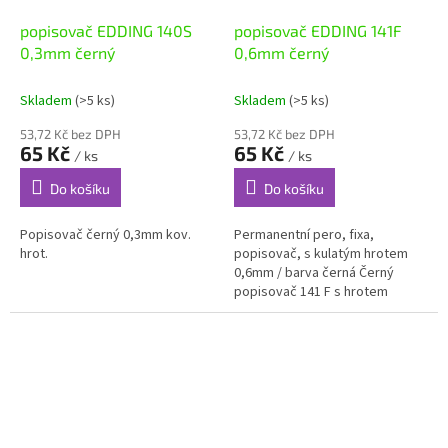
popisovač EDDING 140S
popisovač EDDING 141F
0,3mm černý
0,6mm černý
Skladem
(>5 ks)
Skladem
(>5 ks)
53,72 Kč bez DPH
53,72 Kč bez DPH
65 Kč
65 Kč
/ ks
/ ks
Do košíku
Do košíku
Popisovač černý 0,3mm kov.
Permanentní pero, fixa,
hrot.
popisovač, s kulatým hrotem
0,6mm / barva černá Černý
popisovač 141 F s hrotem
o šířce 0,6 mm z výroby
celosvětově známé
společnosti...