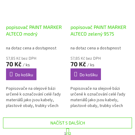
popisovač PAINT MARKER
popisovač PAINT MARKER
ALTECO modrý
ALTECO zelený 9575
na dotaz cena a dostupnost
na dotaz cena a dostupnost
57,85 Kč bez DPH
57,85 Kč bez DPH
70 Kč
70 Kč
/ ks
/ ks
Do košíku
Do košíku
Popisovače na olejové bázi
Popisovače na olejové bázi
určené k označování celé řady
určené k označování celé řady
materiálů jako jsou kabely,
materiálů jako jsou kabely,
plastové obaly, trubky všech
plastové obaly, trubky všech
materiálů, skleněné výrobky,
materiálů, skleněné výrobky,
gumové a kovové součásti,...
gumové a kovové součásti,...
NAČÍST 5 DALŠÍCH
S
1
2