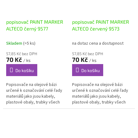
popisovač PAINT MARKER
popisovač PAINT MARKER
ALTECO černý 9577
ALTECO červený 9573
Skladem
(>5 ks)
na dotaz cena a dostupnost
57,85 Kč bez DPH
57,85 Kč bez DPH
70 Kč
70 Kč
/ ks
/ ks
Do košíku
Do košíku
Popisovače na olejové bázi
Popisovače na olejové bázi
určené k označování celé řady
určené k označování celé řady
materiálů jako jsou kabely,
materiálů jako jsou kabely,
plastové obaly, trubky všech
plastové obaly, trubky všech
materiálů, skleněné výrobky,
materiálů, skleněné výrobky,
gumové a kovové součásti,...
gumové a kovové součásti,...