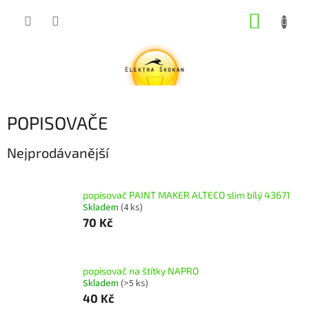
Přejít
NÁKUP
na
obsah
KOŠÍK
POPISOVAČE
Nejprodávanější
popisovač PAINT MAKER ALTECO slim bílý 43671
Skladem
(4 ks)
70 Kč
popisovač na štítky NAPRO
Skladem
(>5 ks)
40 Kč