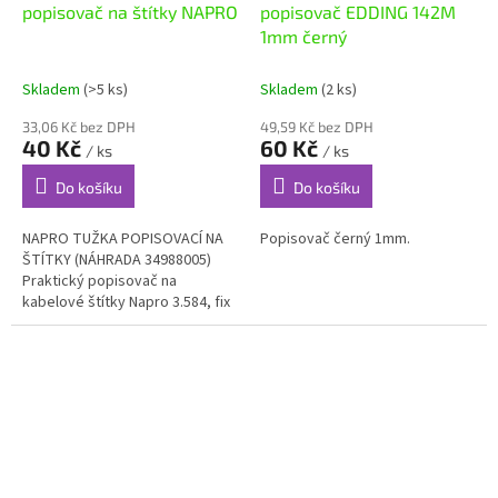
popisovač na štítky NAPRO
popisovač EDDING 142M
1mm černý
Skladem
(>5 ks)
Skladem
(2 ks)
33,06 Kč bez DPH
49,59 Kč bez DPH
40 Kč
60 Kč
/ ks
/ ks
Do košíku
Do košíku
NAPRO TUŽKA POPISOVACÍ NA
Popisovač černý 1mm.
ŠTÍTKY (NÁHRADA 34988005)
Praktický popisovač na
kabelové štítky Napro 3.584, fix
černé barvy na alkoholové bázi.
Tenký hrot 1 mm.