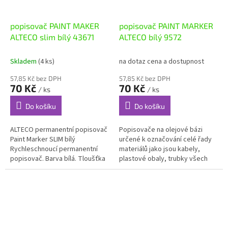
popisovač PAINT MAKER
popisovač PAINT MARKER
ALTECO slim bílý 43671
ALTECO bílý 9572
Skladem
(4 ks)
na dotaz cena a dostupnost
57,85 Kč bez DPH
57,85 Kč bez DPH
70 Kč
70 Kč
/ ks
/ ks
Do košíku
Do košíku
ALTECO permanentní popisovač
Popisovače na olejové bázi
Paint Marker SLIM bílý
určené k označování celé řady
Rychleschnoucí permanentní
materiálů jako jsou kabely,
popisovač. Barva bílá. Tloušťka
plastové obaly, trubky všech
hrotu 1 - 2 mm
materiálů, skleněné výrobky,
gumové a kovové součásti,...