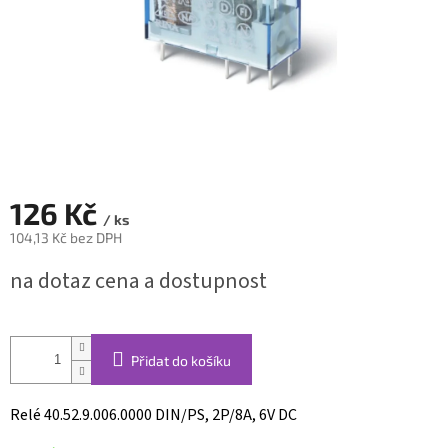
126 Kč
/ ks
104,13 Kč bez DPH
Měrná
na dotaz cena a dostupnost
cena:
Přidat do košíku
Relé 40.52.9.006.0000 DIN/PS, 2P/8A, 6V DC