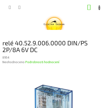
Přejít
NÁKUP
na
obsah
KOŠÍK
relé 40.52.9.006.0000 DIN/PS
2P/8A 6V DC
8954
Průměrné
Neohodnoceno
Podrobnosti hodnocení
hodnocení
produktu
je
0,0
z
5
hvězdiček.