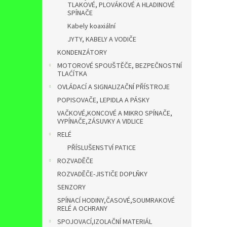
TLAKOVÉ, PLOVÁKOVÉ A HLADINOVÉ
SPÍNAČE
Kabely koaxiální
JYTY, KABELY A VODIČE
KONDENZÁTORY
MOTOROVÉ SPOUŠTĚČE, BEZPEČNOSTNÍ
TLAĆÍTKA
OVLÁDACÍ A SIGNALIZAČNÍ PŘÍSTROJE
POPISOVAČE, LEPIDLA A PÁSKY
VAČKOVÉ,KONCOVÉ A MIKRO SPÍNAČE,
VYPÍNAČE,ZÁSUVKY A VIDLICE
RELÉ
PŘÍSLUŠENSTVÍ PATICE
ROZVADĚČE
ROZVADĚČE-JISTIČE DOPLŇKY
SENZORY
SPÍNACÍ HODINY,ČASOVÉ,SOUMRAKOVÉ
RELÉ A OCHRANY
SPOJOVACÍ,IZOLAČNÍ MATERIÁL