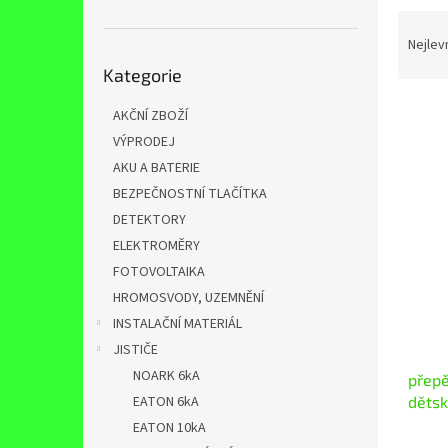
n
Ř
e
a
Nejlev
l
Přeskočit
z
Kategorie
kategorie
e
n
AKČNÍ ZBOŽÍ
í
VÝPRODEJ
p
V
AKU A BATERIE
r
ý
BEZPEČNOSTNÍ TLAČÍTKA
o
p
d
DETEKTORY
i
u
ELEKTROMĚRY
s
k
p
FOTOVOLTAIKA
t
r
HROMOSVODY, UZEMNĚNÍ
ů
o
INSTALAČNÍ MATERIÁL
d
JISTIČE
u
NOARK 6kA
přepě
k
dětsk
EATON 6kA
t
ů
EATON 10kA