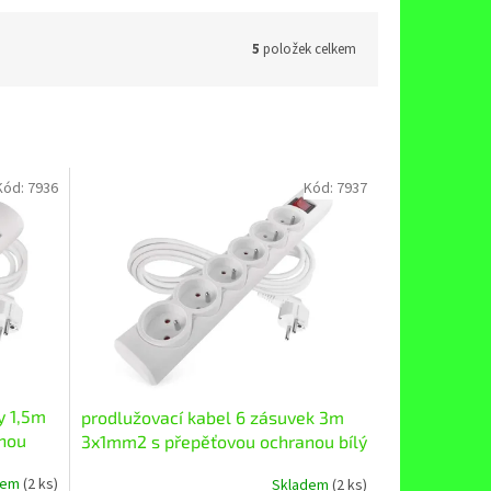
5
položek celkem
Kód:
7936
Kód:
7937
y 1,5m
prodlužovací kabel 6 zásuvek 3m
nou
3x1mm2 s přepěťovou ochranou bílý
dem
(2 ks)
Skladem
(2 ks)