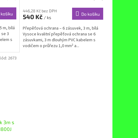
446,28 Kč bez DPH
 košíku
Do košíku
540 Kč
/ ks
 m, bílá
Přepěťová ochrana – 6 zásuvek, 3 m, bílá
 se 3
Vysoce kvalitní přepěťová ochrana se 6
belem s
zásuvkami, 3 m dlouhým PVC kabelem s
vodičem o průřezu 1,0 mm² a...
Kód:
2673
k 3m s
1800J