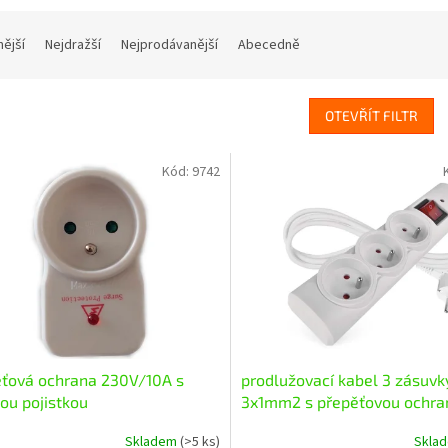
nější
Nejdražší
Nejprodávanější
Abecedně
OTEVŘÍT FILTR
Kód:
9742
ťová ochrana 230V/10A s
prodlužovací kabel 3 zásuvk
ou pojistkou
3x1mm2 s přepěťovou ochra
bílý
Skladem
(>5 ks)
Skla