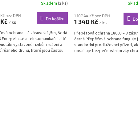
Skladem
(2 ks)
Skla
 Kč bez DPH
1 107,44 Kč bez DPH
Do košíku
Do
 Kč
1 340 Kč
/ ks
/ ks
ová ochrana – 8 zásuvek 1,5m, šedá
Přepěťová ochrana 1800J – 8 zásu
 Energetické a telekomunikační sítě
černá Přepěťová ochrana funguje 
eustále vystavené rizikům rušení a
standardní prodlužovací přívod, al
í různého druhu, které jsou častou
obsahuje bezpečnostní prvky chrání
u...
O
v
l
á
d
a
c
í
p
r
v
k
y