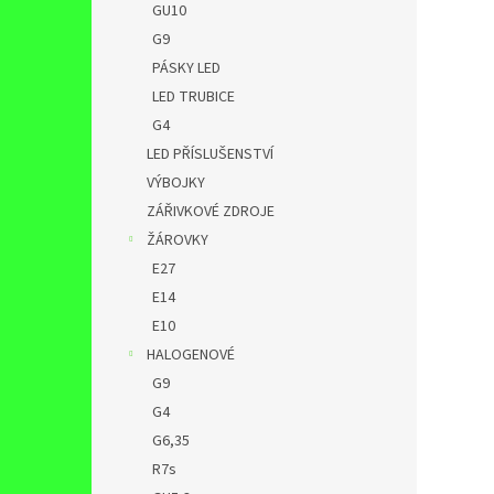
GU10
G9
PÁSKY LED
LED TRUBICE
G4
LED PŘÍSLUŠENSTVÍ
VÝBOJKY
ZÁŘIVKOVÉ ZDROJE
ŽÁROVKY
E27
E14
E10
HALOGENOVÉ
G9
G4
G6,35
R7s