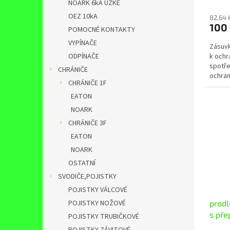
NOARK 6kA ÚZKÉ
OEZ 10kA
82,64 
100
POMOCNÉ KONTAKTY
VYPÍNAČE
Zásuvk
k ochr
ODPÍNAČE
spotře
CHRÁNIČE
ochran
CHRÁNIČE 1F
např. T
EATON
NOARK
CHRÁNIČE 3F
EATON
NOARK
OSTATNÍ
SVODIČE,POJISTKY
POJISTKY VÁLCOVÉ
POJISTKY NOŽOVÉ
prodl
s pře
POJISTKY TRUBIČKOVÉ