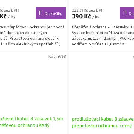
Kč bez DPH
322,31 Kč bez DPH
Do košíku
Do
 Kč
390 Kč
/ ks
/ ks
a s přepěťovou ochranou je vhodná
Přepěťová ochrana – 3 zásuvky, 1,5
aně domácích elektrických
Vysoce kvalitní přepěťová ochrana
bičů. Přepěťová ochrana slouží k
zásuvkami, 1,5 m dlouhým PVC ka
ě vašich elektrických spotřebičů,
vodičem o průřezu 1,0 mm² a...
V, satelitních...
Kód:
9783
užovací kabel 8 zásuvek 1,5m
prodlužovací kabel 8 zásuve
pěťovou ochranou šedý
přepěťovou ochranou černý 