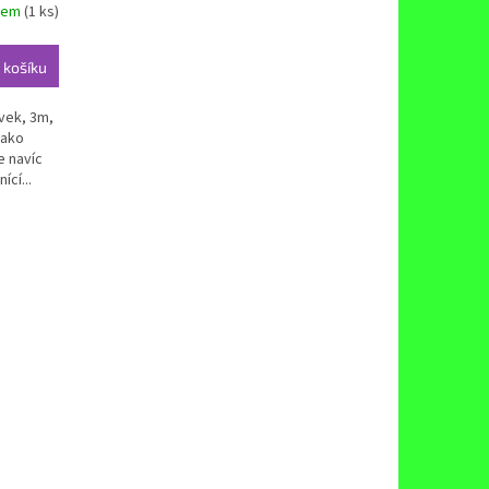
dem
(1 ks)
 košíku
vek, 3m,
jako
e navíc
cí...