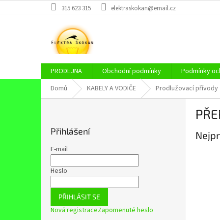
Přejít
315 623 315
elektraskokan@email.cz
na
obsah
PRODEJNA
Obchodní podmínky
Podmínky och
Domů
KABELY A VODIČE
Prodlužovací přívody
P
PŘE
o
s
Přihlášení
Nejpr
t
r
E-mail
a
n
Heslo
n
í
PŘIHLÁSIT SE
p
Nová registrace
Zapomenuté heslo
a