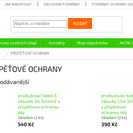
JAK NAKUPOVAT
OBCHODNÍ PODMÍNKY
PODMÍNKY OCHRANY OS
HLEDAT
rany osobních údajů
Kontakty
Moje objednávka
AKČNÍ 
PŘEPĚŤOVÉ OCHRANY
PĚŤOVÉ OCHRANY
odávanější
prodlužovací kabel 6
prodlužovací kab
zásuvek 3m 3x1mm2 s
zásuvky 1,5m 3
přepěťovou ochranou
s přepěťovou
bílý
ochranou bílý
Skladem
(2 ks)
Skladem
(2 ks)
540 Kč
390 Kč