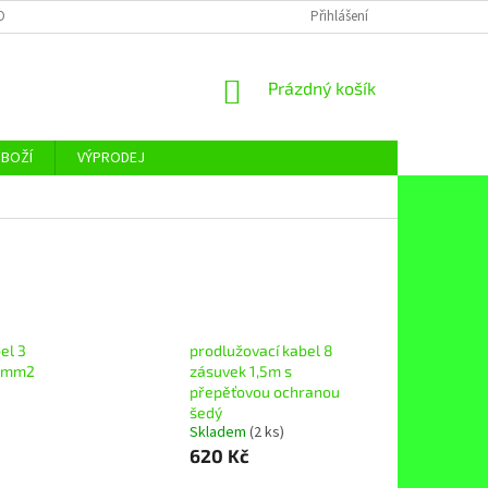
OBNÍCH ÚDAJŮ
Přihlášení
NÁKUPNÍ
Prázdný košík
KOŠÍK
ZBOŽÍ
VÝPRODEJ
el 3
prodlužovací kabel 8
x1mm2
zásuvek 1,5m s
přepěťovou ochranou
šedý
Skladem
(2 ks)
620 Kč