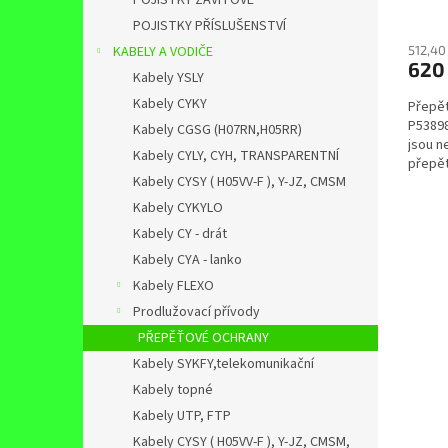
POJISTKY ZÁVITOVÉ
POJISTKY PŘÍSLUŠENSTVÍ
KABELY A VODIČE
512,40
620
Kabely YSLY
Kabely CYKY
Přepěť
P53898
Kabely CGSG (H07RN,H05RR)
jsou n
Kabely CYLY, CYH, TRANSPARENTNÍ
přepět
Kabely CYSY ( H05VV-F ), Y-JZ, CMSM
příčino
Kabely CYKYLO
Kabely CY - drát
Kabely CYA - lanko
Kabely FLEXO
Prodlužovací přívody
PŘEPĚŤOVÉ OCHRANY
Kabely SYKFY,telekomunikační
Kabely topné
Kabely UTP, FTP
Kabely CYSY ( H05VV-F ), Y-JZ, CMSM,