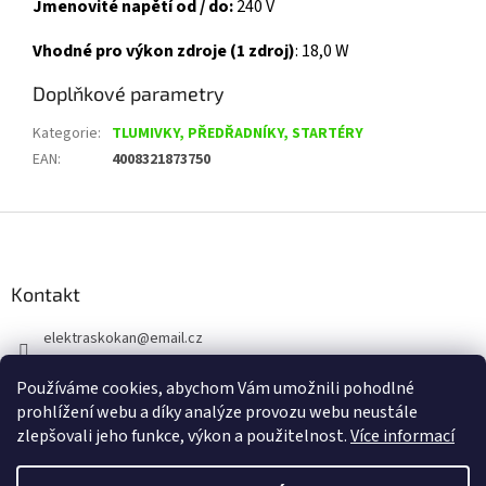
Jmenovité napětí od / do:
240 V
Vhodné pro výkon zdroje (1 zdroj)
: 18,0 W
Doplňkové parametry
Kategorie
:
TLUMIVKY, PŘEDŘADNÍKY, STARTÉRY
EAN
:
4008321873750
Z
á
p
a
Kontakt
t
elektraskokan
@
email.cz
í
315 623 315
Používáme cookies, abychom Vám umožnili pohodlné
+420 737 802 398
prohlížení webu a díky analýze provozu webu neustále
zlepšovali jeho funkce, výkon a použitelnost.
Více informací