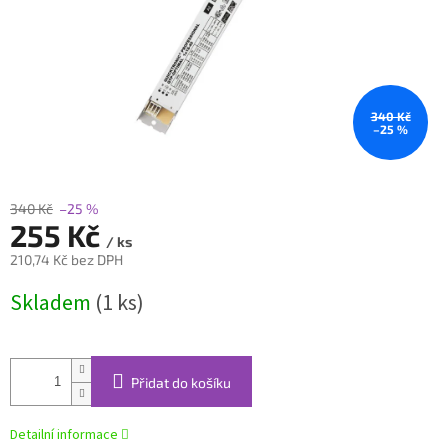
340 Kč
–25 %
340 Kč
–25 %
255 Kč
/ ks
210,74 Kč bez DPH
Měrná
Skladem
(1 ks)
cena:
Přidat do košíku
Detailní informace