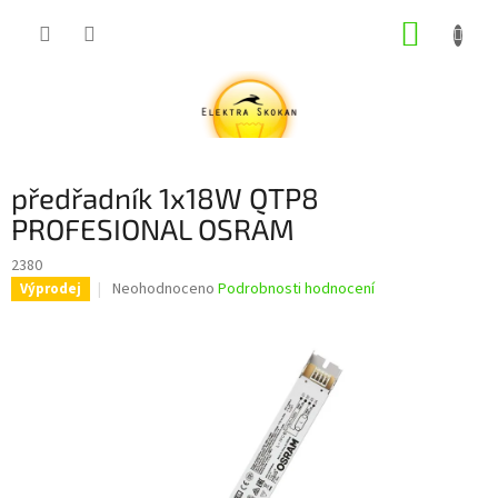
Přejít
NÁKUP
na
obsah
KOŠÍK
předřadník 1x18W QTP8
PROFESIONAL OSRAM
2380
Průměrné
Neohodnoceno
Podrobnosti hodnocení
Výprodej
hodnocení
produktu
je
0,0
z
5
hvězdiček.