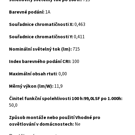
Barevné podání:
1A
Souřadnice chromatičnosti X:
0,463
Souřadnice chromatičnosti Y:
0,411
Nominální světelný tok (lm):
715
Index barevného podání CRI:
100
Maximální obsah rtuti
: 0,00
Měrný výkon (lm/W):
11,9
Činitel funkční spolehlivosti 100 h:99,0LSF po 1.000h:
50,0
Způsob montáže nebo použití Vhodné pro
osvětlování v domácnostech:
Ne