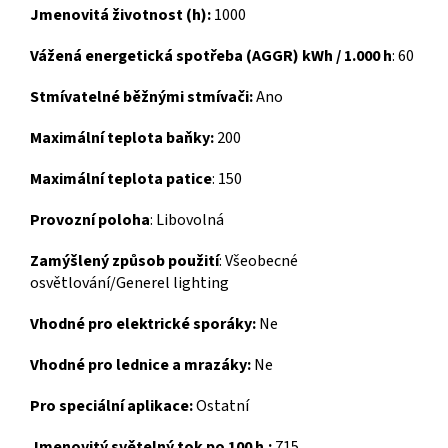
Jmenovitá životnost (h):
1000
Vážená energetická spotřeba (AGGR) kWh / 1.000 h
: 60
Stmívatelné běžnými stmívači:
Ano
Maximální teplota baňky:
200
Maximální teplota patice
: 150
Provozní poloha
: Libovolná
Zamýšlený způsob použití
: Všeobecné
osvětlování/Generel lighting
Vhodné pro elektrické sporáky:
Ne
Vhodné pro lednice a mrazáky:
Ne
Pro speciální aplikace:
Ostatní
Jmenovitý světelný tok po 100 h.:
715