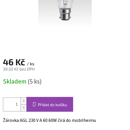
46 Kč
/ ks
38,02 Kč bez DPH
Měrná
Skladem
(5 ks)
cena:
Přidat do košíku
Žárovka AGL 230 V A 60 60W čirá do mobilheimu