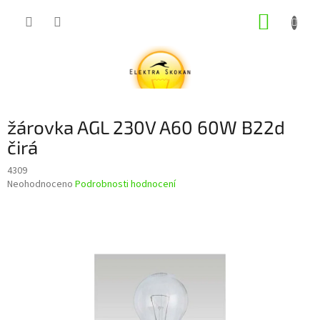
Přejít
NÁKUP
na
obsah
KOŠÍK
žárovka AGL 230V A60 60W B22d
čirá
4309
Průměrné
Neohodnoceno
Podrobnosti hodnocení
hodnocení
produktu
je
0,0
z
5
hvězdiček.