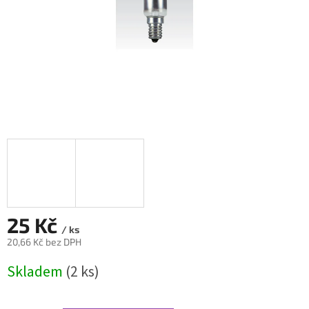
25 Kč
/ ks
20,66 Kč bez DPH
Měrná
Skladem
(2 ks)
cena: