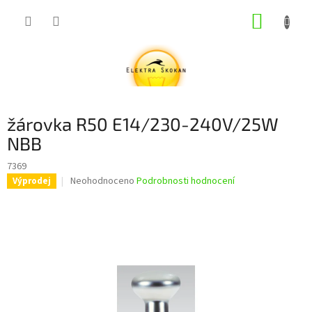
Přejít
NÁKUP
na
obsah
KOŠÍK
žárovka R50 E14/230-240V/25W
NBB
7369
Průměrné
Neohodnoceno
Podrobnosti hodnocení
Výprodej
hodnocení
produktu
je
0,0
z
5
hvězdiček.