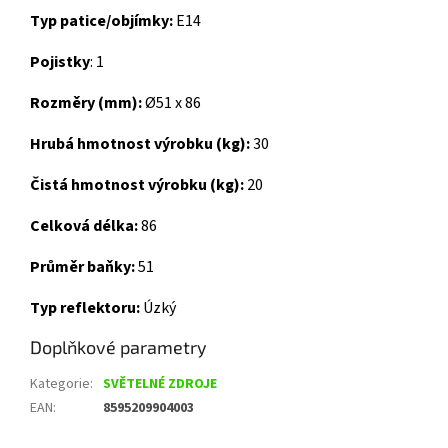
Typ patice/objímky:
E14
Pojistky
: 1
Rozměry (mm):
Ø51 x 86
H
rubá hmotnost výrobku (kg):
3
0
Čistá hmotnost výrobku (kg):
20
Celková délka:
86
Průměr baňky:
51
Typ reflektoru:
Úzký
Doplňkové parametry
Kategorie
:
SVĚTELNÉ ZDROJE
EAN
:
8595209904003