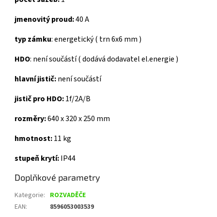
jmenovitý proud:
40 A
typ zámku
: energetický ( trn 6x6 mm )
HDO
: není součástí ( dodává dodavatel el.energie )
hlavní jistič:
není součástí
jistič pro HDO:
1f/2A/B
rozměry:
640 x 320 x 250 mm
hmotnost:
11 kg
stupeň krytí:
IP44
Doplňkové parametry
Kategorie
:
ROZVADĚČE
EAN
:
8596053003539