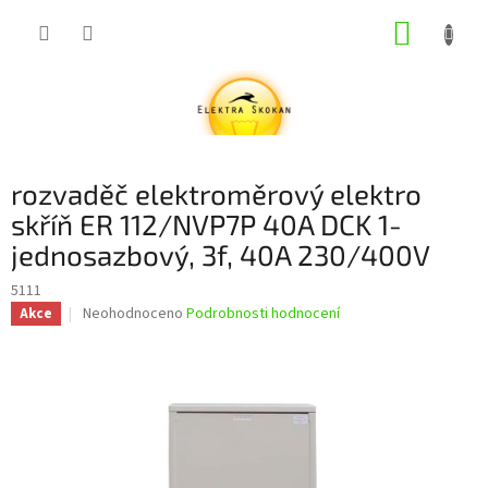
Přejít
NÁKUP
na
obsah
KOŠÍK
rozvaděč elektroměrový elektro
skříň ER 112/NVP7P 40A DCK 1-
jednosazbový, 3f, 40A 230/400V
5111
Průměrné
Neohodnoceno
Podrobnosti hodnocení
Akce
hodnocení
produktu
je
0,0
z
5
hvězdiček.