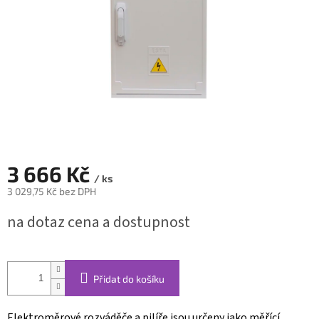
3 666 Kč
/ ks
3 029,75 Kč bez DPH
Měrná
na dotaz cena a dostupnost
cena:
Přidat do košíku
Elektroměrové rozváděče a pilíře jsou určeny jako měřící