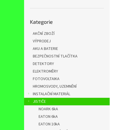
n
e
l
Přeskočit
Kategorie
kategorie
AKČNÍ ZBOŽÍ
VÝPRODEJ
AKU A BATERIE
BEZPEČNOSTNÍ TLAČÍTKA
DETEKTORY
ELEKTROMĚRY
FOTOVOLTAIKA
HROMOSVODY, UZEMNĚNÍ
INSTALAČNÍ MATERIÁL
JISTIČE
NOARK 6kA
EATON 6kA
EATON 10kA