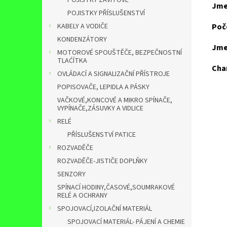
POJISTKY ZÁVITOVÉ
Jme
POJISTKY PŘÍSLUŠENSTVÍ
KABELY A VODIČE
Poč
KONDENZÁTORY
Jme
MOTOROVÉ SPOUŠTĚČE, BEZPEČNOSTNÍ
TLAĆÍTKA
Char
OVLÁDACÍ A SIGNALIZAČNÍ PŘÍSTROJE
POPISOVAČE, LEPIDLA A PÁSKY
VAČKOVÉ,KONCOVÉ A MIKRO SPÍNAČE,
VYPÍNAČE,ZÁSUVKY A VIDLICE
RELÉ
PŘÍSLUŠENSTVÍ PATICE
ROZVADĚČE
ROZVADĚČE-JISTIČE DOPLŇKY
SENZORY
SPÍNACÍ HODINY,ČASOVÉ,SOUMRAKOVÉ
RELÉ A OCHRANY
SPOJOVACÍ,IZOLAČNÍ MATERIÁL
SPOJOVACÍ MATERIÁL- PÁJENÍ A CHEMIE