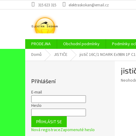
Přejít
315 623 315
elektraskokan@email.cz
na
obsah
PRODEJNA
Obchodní podmínky
Podmínky och
Domů
JISTIČE
jistič 16C/1 NOARK Ex9BN 1P C1
P
jist
o
s
Průměr
Neohod
Přihlášení
t
hodnoce
r
produkt
E-mail
a
je
0,0
n
Heslo
z
n
5
í
hvězdič
PŘIHLÁSIT SE
p
Nová registrace
Zapomenuté heslo
a