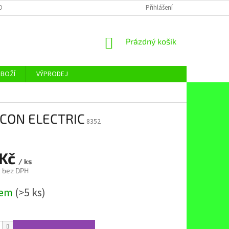
OBNÍCH ÚDAJŮ
Přihlášení
NÁKUPNÍ
Prázdný košík
KOŠÍK
ZBOŽÍ
VÝPRODEJ
ACON ELECTRIC
8352
 Kč
/ ks
č bez DPH
dem
(>5 ks)