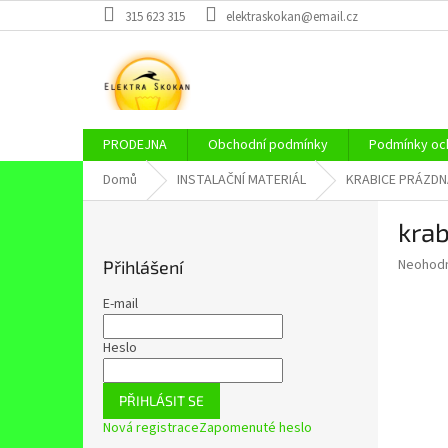
Přejít
315 623 315
elektraskokan@email.cz
na
obsah
PRODEJNA
Obchodní podmínky
Podmínky och
Domů
INSTALAČNÍ MATERIÁL
KRABICE PRÁZDN
P
kra
o
s
Průměr
Neohod
Přihlášení
t
hodnoce
r
produkt
E-mail
a
je
0,0
n
Heslo
z
n
5
í
hvězdič
PŘIHLÁSIT SE
p
Nová registrace
Zapomenuté heslo
a