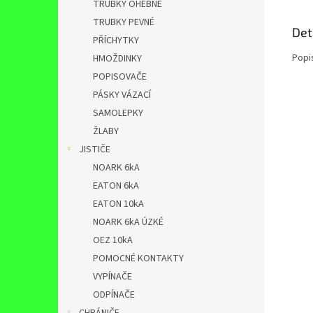
TRUBKY OHEBNÉ
TRUBKY PEVNÉ
Det
PŘÍCHYTKY
Popi
HMOŽDINKY
POPISOVAČE
PÁSKY VÁZACÍ
SAMOLEPKY
ŽLABY
JISTIČE
NOARK 6kA
EATON 6kA
EATON 10kA
NOARK 6kA ÚZKÉ
OEZ 10kA
POMOCNÉ KONTAKTY
VYPÍNAČE
ODPÍNAČE