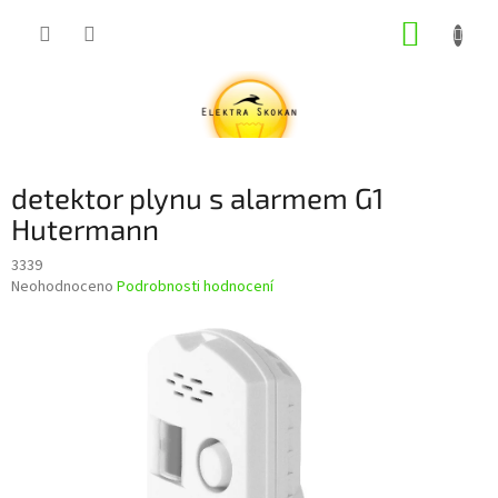
Přejít
NÁKUP
na
obsah
KOŠÍK
detektor plynu s alarmem G1
Hutermann
3339
Průměrné
Neohodnoceno
Podrobnosti hodnocení
hodnocení
produktu
je
0,0
z
5
hvězdiček.