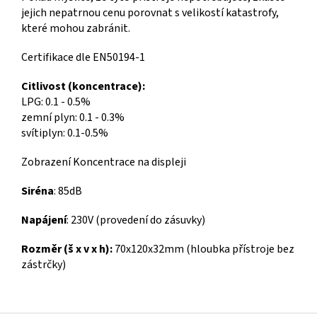
jejich nepatrnou cenu porovnat s velikostí katastrofy,
které mohou zabránit.
Certifikace dle EN50194-1
Citlivost (koncentrace):
LPG: 0.1 - 0.5%
zemní plyn: 0.1 - 0.3%
svítiplyn: 0.1-0.5%
Zobrazení Koncentrace na displeji
Siréna
: 85dB
Napájení
: 230V (provedení do zásuvky)
Rozměr (š x v x h):
70x120x32mm (hloubka přístroje bez
zástrčky)