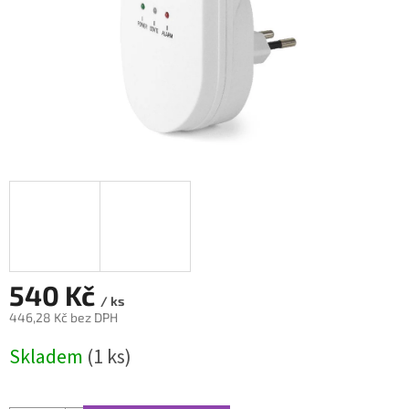
540 Kč
/ ks
446,28 Kč bez DPH
Měrná
Skladem
(1 ks)
cena: