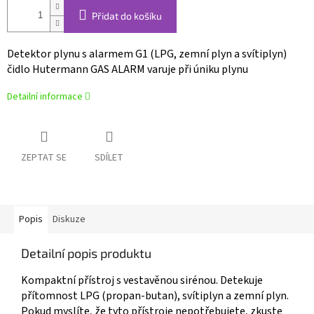
Přidat do košíku
Detektor plynu s alarmem G1 (LPG, zemní plyn a svítiplyn)
čidlo Hutermann GAS ALARM varuje při úniku plynu
Detailní informace
ZEPTAT SE
SDÍLET
Popis
Diskuze
Detailní popis produktu
Kompaktní přístroj s vestavěnou sirénou. Detekuje
přítomnost LPG (propan-butan), svítiplyn a zemní plyn.
Pokud myslíte, že tyto přístroje nepotřebujete, zkuste