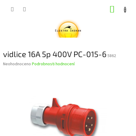
Přejít
NÁKUP
na
obsah
KOŠÍK
vidlice 16A 5p 400V PC-015-6
5862
Průměrné
Neohodnoceno
Podrobnosti hodnocení
hodnocení
produktu
je
0,0
z
5
hvězdiček.