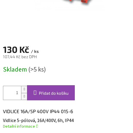
130 Kč
/ ks
107,44 Kč bez DPH
Měrná
Skladem
(>5 ks)
cena:
Přidat do košíku
VIDLICE 16A/5P 400V IP44 015-6
Vidlice 5-pólová, 16A/400V, 6h, IP44
Detailní informace