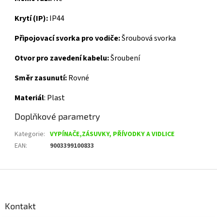
Krytí (IP):
IP44
Připojovací svorka pro vodiče:
Šroubová svorka
Otvor pro zavedení kabelu:
Šroubení
Směr zasunutí:
Rovné
Materiál
:
Plast
Doplňkové parametry
Kategorie
:
VYPÍNAČE,ZÁSUVKY, PŘÍVODKY A VIDLICE
EAN
:
9003399100833
Z
á
p
a
Kontakt
t