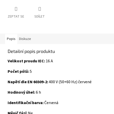
ZEPTAT SE
SDÍLET
Popis
Diskuze
Detailní popis produktu
Velikost proudu IEC:
16 A
Počet pólů:
5
Napětí dle EN 60309-2:
400 V (50+60 Hz) červené
Hodinový úhel:
6 h
Identifikační barva:
Červená
Měnič fází:
Ne