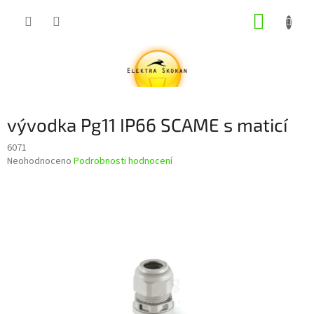
Přejít
NÁKUP
na
obsah
KOŠÍK
vývodka Pg11 IP66 SCAME s maticí
6071
Průměrné
Neohodnoceno
Podrobnosti hodnocení
hodnocení
produktu
je
0,0
z
5
hvězdiček.