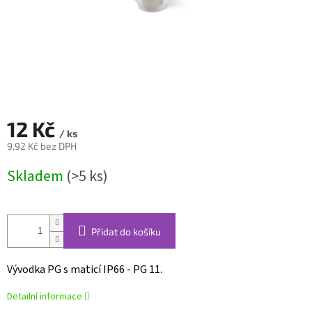
12 Kč
/ ks
9,92 Kč bez DPH
Měrná
Skladem
(>5 ks)
cena:
Přidat do košíku
Vývodka PG s maticí IP66 - PG 11.
Detailní informace