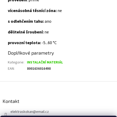
provedení
: p
římé
vícenásobná těsnící zóna:
ne
s odlehčením tahu:
ano
dělitelné šroubení:
ne
provozní teplota:
-5...60 °C
Doplňkové parametry
Kategorie
:
INSTALAČNÍ MATERIÁL
EAN
:
8001636016498
Z
á
p
a
Kontakt
t
elektraskokan
@
email.cz
í