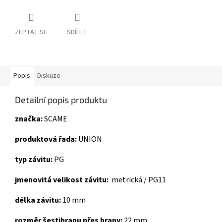
ZEPTAT SE
SDÍLET
Popis
Diskuze
Detailní popis produktu
značka:
SCAME
produktová řada:
UNION
typ závitu:
PG
jmenovitá velikost závitu:
metrická / PG
11
délka závitu:
10 mm
rozměr šestihranu přes hrany:
22 mm