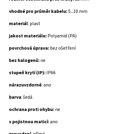
vhodné pro průměr kabelu:
5...10 mm
materiál
: p
last
jakost materiálu:
Polyamid (PA)
povrchová úprava:
b
ez ošetření
bez halogenů:
ne
stupeň krytí (IP):
IP66
nárazuvzdorné
: ano
barva
: š
edá
ochrana proti ohybu:
ne
s pojistnou maticí:
ano