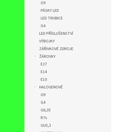
G9
PÁSKY LED
LED TRUBICE
G4
LED PŘÍSLUŠENSTVÍ
VÝBOJKY
ZÁŘIVKOVÉ ZDROJE
ŽÁROVKY
E27
E14
E10
HALOGENOVÉ
G9
G4
G6,35
R7s
GU5,3