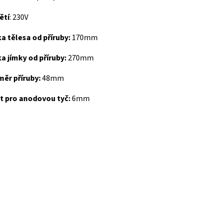
ětí
: 230V
a tělesa od příruby:
170mm
a jímky od příruby:
270mm
ěr příruby:
48mm
t pro anodovou tyč:
6mm