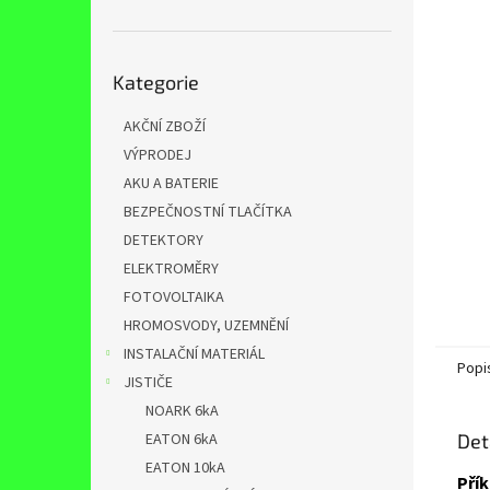
n
e
l
Přeskočit
Kategorie
kategorie
AKČNÍ ZBOŽÍ
VÝPRODEJ
AKU A BATERIE
BEZPEČNOSTNÍ TLAČÍTKA
DETEKTORY
ELEKTROMĚRY
FOTOVOLTAIKA
HROMOSVODY, UZEMNĚNÍ
INSTALAČNÍ MATERIÁL
Popi
JISTIČE
NOARK 6kA
EATON 6kA
Det
EATON 10kA
Pří