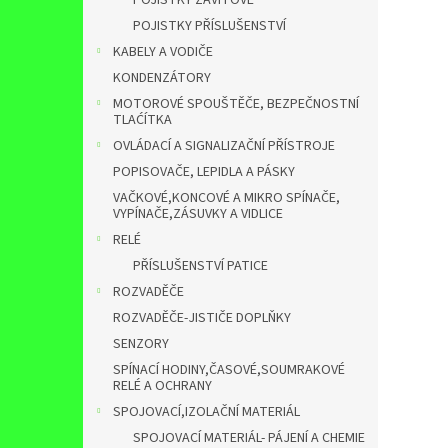
POJISTKY ZÁVITOVÉ
POJISTKY PŘÍSLUŠENSTVÍ
KABELY A VODIČE
KONDENZÁTORY
MOTOROVÉ SPOUŠTĚČE, BEZPEČNOSTNÍ
TLAĆÍTKA
OVLÁDACÍ A SIGNALIZAČNÍ PŘÍSTROJE
POPISOVAČE, LEPIDLA A PÁSKY
VAČKOVÉ,KONCOVÉ A MIKRO SPÍNAČE,
VYPÍNAČE,ZÁSUVKY A VIDLICE
RELÉ
PŘÍSLUŠENSTVÍ PATICE
ROZVADĚČE
ROZVADĚČE-JISTIČE DOPLŇKY
SENZORY
SPÍNACÍ HODINY,ČASOVÉ,SOUMRAKOVÉ
RELÉ A OCHRANY
SPOJOVACÍ,IZOLAČNÍ MATERIÁL
SPOJOVACÍ MATERIÁL- PÁJENÍ A CHEMIE