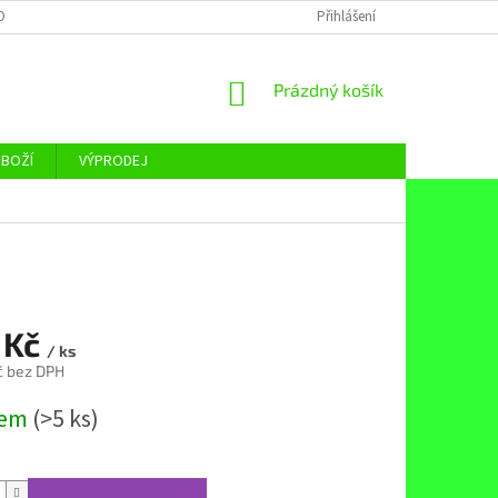
OBNÍCH ÚDAJŮ
Přihlášení
NÁKUPNÍ
Prázdný košík
KOŠÍK
ZBOŽÍ
VÝPRODEJ
 Kč
/ ks
č bez DPH
dem
(>5 ks)