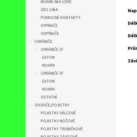
NOARK 6kA ÚZKÉ
OEZ 10kA
Nap
POMOCNÉ KONTAKTY
Délk
VYPÍNAČE
ODPÍNAČE
Délk
CHRÁNIČE
Prům
CHRÁNIČE 1F
EATON
Závi
NOARK
CHRÁNIČE 3F
EATON
NOARK
OSTATNÍ
SVODIČE,POJISTKY
POJISTKY VÁLCOVÉ
POJISTKY NOŽOVÉ
POJISTKY TRUBIČKOVÉ