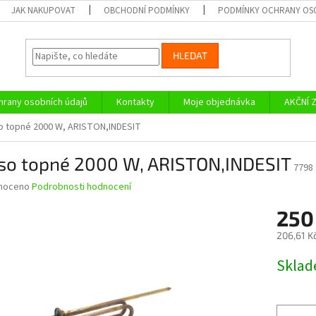
JAK NAKUPOVAT
OBCHODNÍ PODMÍNKY
PODMÍNKY OCHRANY OS
HLEDAT
rany osobních údajů
Kontakty
Moje objednávka
AKČNÍ 
o topné 2000 W, ARISTON,INDESIT
eso topné 2000 W, ARISTON,INDESIT
7798
né
noceno
Podrobnosti hodnocení
ní
250
u
206,61 K
Měrná
Skla
cena:
ek.