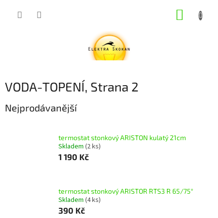
Přejít
NÁKUP
na
obsah
KOŠÍK
VODA-TOPENÍ
, Strana 2
Nejprodávanější
termostat stonkový ARISTON kulatý 21cm
Skladem
(2 ks)
1 190 Kč
termostat stonkový ARISTOR RTS3 R 65/75°
Skladem
(4 ks)
390 Kč