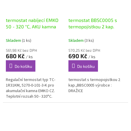
termostat nabíjecí EMKO
termostat BBSC0005 s
50 - 320 °C, AKU kamna
termopojistkou 2 kap.
Skladem
(1 ks)
Skladem
(3 ks)
561,98 Kč bez DPH
570,25 Kč bez DPH
680 Kč
690 Kč
/ ks
/ ks
Do košíku
Do košíku
Regulační termostat typ TC-
termostat s termopojistkou 2
1R31KM, 5270-0-101-3-K pro
kap.,BBSC0005 výrobce :
akumulační kamna EMKO CZ.
DRAŽICE
Teplotní rozsah 50 - 320°C.