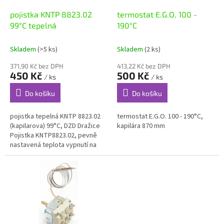
o
d
pojistka KNTP 8823.02
termostat E.G.O. 100 -
u
99°C tepelná
190°C
k
t
Skladem
(>5 ks)
Skladem
(2 ks)
ů
371,90 Kč bez DPH
413,22 Kč bez DPH
450 Kč
500 Kč
/ ks
/ ks
Do košíku
Do košíku
pojistka tepelná KNTP 8823.02
termostat E.G.O. 100 - 190°C,
(kapilarova) 99°C, DZD Dražice
kapilára 870 mm
Pojistka KNTP8823.02, pevně
nastavená teplota vypnutí na
+99°C