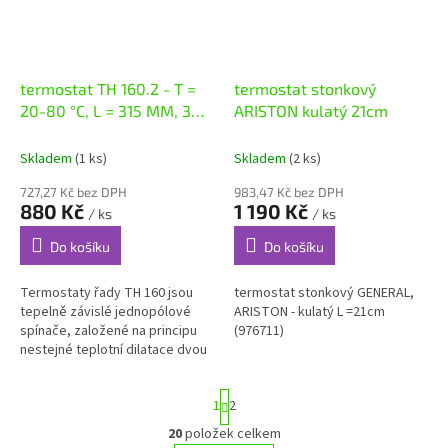
termostat TH 160.2 - T =
termostat stonkový
20-80 °C, L = 315 MM, 3
ARISTON kulatý 21cm
svorky skryté
Skladem
(1 ks)
Skladem
(2 ks)
727,27 Kč bez DPH
983,47 Kč bez DPH
880 Kč
1 190 Kč
/ ks
/ ks
Do košíku
Do košíku
Termostaty řady TH 160 jsou
termostat stonkový GENERAL,
tepelně závislé jednopólové
ARISTON - kulatý L =21cm
spínače, založené na principu
(976711)
nestejné teplotní dila­tace dvou
různých kovů. Jsou určeny pro
spínání elektrických obvodů,...
S
1
2
t
r
20
položek celkem
O
á