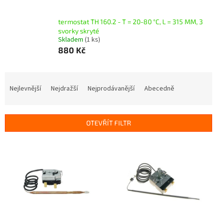
termostat TH 160.2 - T = 20-80 °C, L = 315 MM, 3
svorky skryté
Skladem
(1 ks)
880 Kč
Ř
a
Nejlevnější
Nejdražší
Nejprodávanější
Abecedně
z
e
n
OTEVŘÍT FILTR
í
p
V
r
ý
o
p
d
i
u
s
k
p
t
r
ů