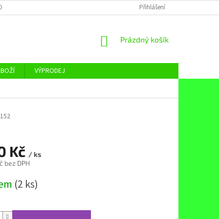
OBNÍCH ÚDAJŮ
Přihlášení
NÁKUPNÍ
Prázdný košík
KOŠÍK
ZBOŽÍ
VÝPRODEJ
152
90 Kč
/ ks
č bez DPH
dem
(2 ks)