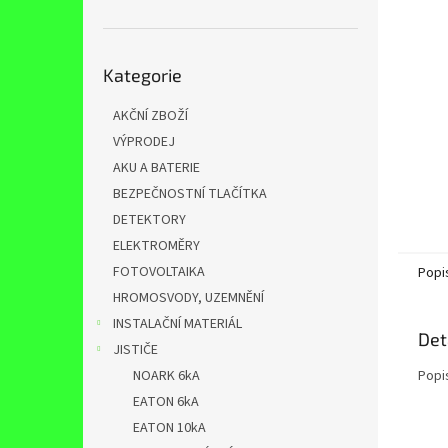
n
e
l
Přeskočit
Kategorie
kategorie
AKČNÍ ZBOŽÍ
VÝPRODEJ
AKU A BATERIE
BEZPEČNOSTNÍ TLAČÍTKA
DETEKTORY
ELEKTROMĚRY
FOTOVOLTAIKA
Popi
HROMOSVODY, UZEMNĚNÍ
INSTALAČNÍ MATERIÁL
Det
JISTIČE
NOARK 6kA
Popi
EATON 6kA
EATON 10kA