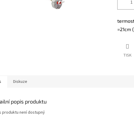
termost
=21cm (
TISK
s
Diskuze
ailní popis produktu
s produktu není dostupný