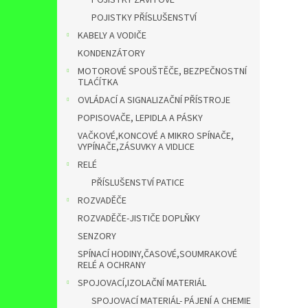
POJISTKY ZÁVITOVÉ
POJISTKY PŘÍSLUŠENSTVÍ
KABELY A VODIČE
KONDENZÁTORY
MOTOROVÉ SPOUŠTĚČE, BEZPEČNOSTNÍ
TLAĆÍTKA
OVLÁDACÍ A SIGNALIZAČNÍ PŘÍSTROJE
POPISOVAČE, LEPIDLA A PÁSKY
VAČKOVÉ,KONCOVÉ A MIKRO SPÍNAČE,
VYPÍNAČE,ZÁSUVKY A VIDLICE
RELÉ
PŘÍSLUŠENSTVÍ PATICE
ROZVADĚČE
ROZVADĚČE-JISTIČE DOPLŇKY
SENZORY
SPÍNACÍ HODINY,ČASOVÉ,SOUMRAKOVÉ
RELÉ A OCHRANY
SPOJOVACÍ,IZOLAČNÍ MATERIÁL
SPOJOVACÍ MATERIÁL- PÁJENÍ A CHEMIE