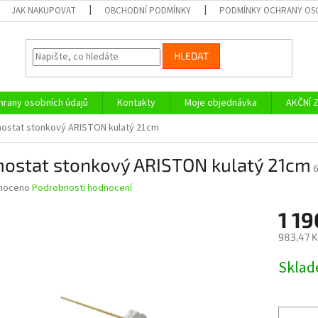
JAK NAKUPOVAT
OBCHODNÍ PODMÍNKY
PODMÍNKY OCHRANY OS
HLEDAT
rany osobních údajů
Kontakty
Moje objednávka
AKČNÍ 
ostat stonkový ARISTON kulatý 21cm
mostat stonkový ARISTON kulatý 21cm
6
né
noceno
Podrobnosti hodnocení
ní
1 1
u
983,47 K
Měrná
Skla
cena:
ek.