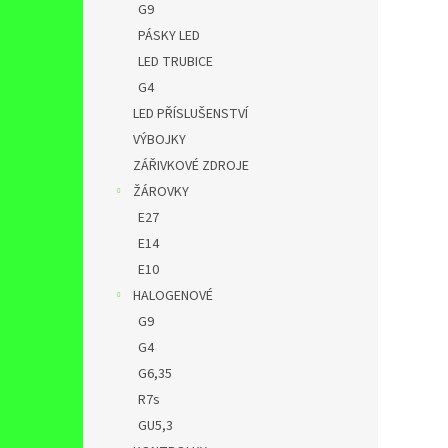
G9
PÁSKY LED
LED TRUBICE
G4
LED PŘÍSLUŠENSTVÍ
VÝBOJKY
ZÁŘIVKOVÉ ZDROJE
ŽÁROVKY
E27
E14
E10
HALOGENOVÉ
G9
G4
G6,35
R7s
GU5,3