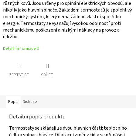
různých kovů. Jsou určeny pro spínání elektrických obvodů, ale
nikoliv jako hlavní spínače. Základem termostatů je spolehlivý
mechanický systém, který nemá žádnou vlastní spotřebu
energie. Termostaty se vyzna­čují vysokou odolností proti
mechanickému poškození a nízkými náklady na provoz a
údržbu.
Detailní informace
ZEPTAT SE
SDÍLET
Popis
Diskuze
Detailní popis produktu
Termostaty se skládají ze dvou hlavních částí: teplot­ního
čidla a spínací hlavice. Dilatační změny čidla se přenášejí