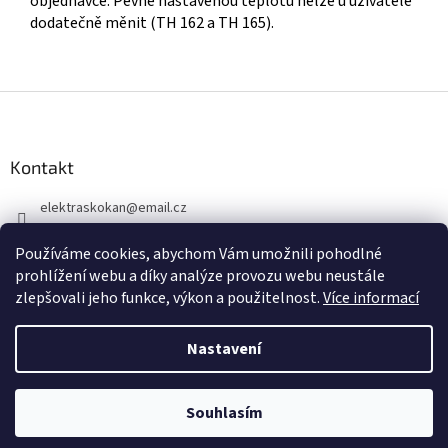
objednávce. Pevně nastavenou teplotu nelze u uživatele
dodatečně měnit (TH 162 a TH 165).
Z
á
p
a
Kontakt
t
elektraskokan
@
email.cz
í
315 623 315
Používáme cookies, abychom Vám umožnili pohodlné
+420 737 802 398
prohlížení webu a díky analýze provozu webu neustále
zlepšovali jeho funkce, výkon a použitelnost.
Více informací
Nastavení
Vytvořil Shoptet
Souhlasím
Copyright 2026
www.elektraskokan.cz
. Všechna práva vyhrazena.