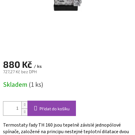
880 Kč
/ ks
727,27 Kč bez DPH
Měrná
Skladem
(1 ks)
cena:
Přidat do košíku
Termostaty řady TH 160 jsou tepelně závislé jednopólové
spínače, založené na principu nestejné teplotní dila­tace dvou