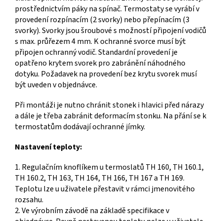
prostřednictvím páky na spínač. Termostaty se vyrábí v
provedení rozpínacím (2 svorky) nebo přepínacím (3
svorky). Svorky jsou šroubové s mož­ností připojení vodičů
s max. průřezem 4 mm. K ochranné svorce musí být
připojen ochranný vodič. Standardní provedení je
opatřeno krytem svorek pro zabránění náhodného
dotyku. Požadavek na provedení bez krytu svorek musí
být uveden v objednáv­ce.
Při montáži je nutno chránit stonek i hlavici před nárazy
a dále je třeba zabránit deformacím stonku. Na přání se k
termostatům dodávají ochranné jímky.
Nastavení teploty:
1. Regulačním knoflíkem u termoslatů TH 160, TH 160.1,
TH 160.2, TH 163, TH 164, TH 166, TH 167 a TH 169.
Teplotu lze u uživatele přestavit v rámci jmeno­vitého
rozsahu.
2. Ve výrobním závodě na základě specifikace v