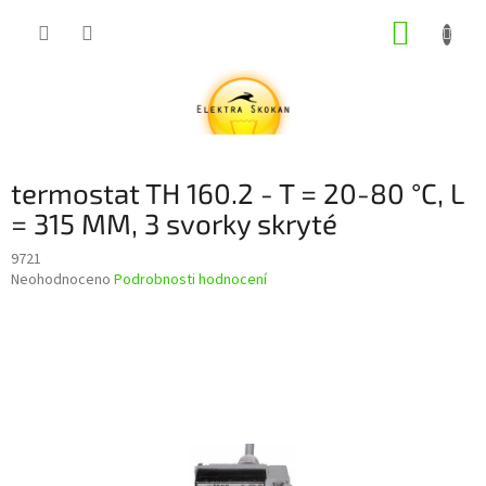
Přejít
NÁKUP
na
obsah
KOŠÍK
termostat TH 160.2 - T = 20-80 °C, L
= 315 MM, 3 svorky skryté
9721
Průměrné
Neohodnoceno
Podrobnosti hodnocení
hodnocení
produktu
je
0,0
z
5
hvězdiček.