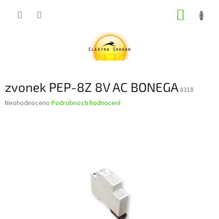
Přejít
NÁKUP
na
obsah
KOŠÍK
zvonek PEP-8Z 8V AC BONEGA
8318
Průměrné
Neohodnoceno
Podrobnosti hodnocení
hodnocení
produktu
je
0,0
z
5
hvězdiček.