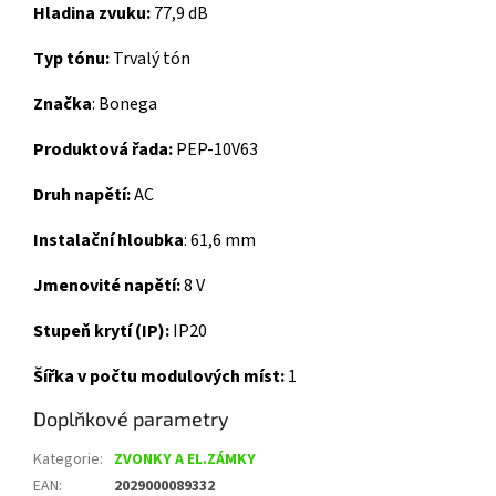
Hladina zvuku:
77,9 dB
Typ tónu:
Trvalý tón
Značka
:
Bonega
Produktová řada:
PEP-10V63
Druh napětí:
AC
Instalační hloubka
:
61,6 mm
Jmenovité napětí:
8 V
Stupeň krytí (IP):
IP20
Šířka v počtu modulových míst:
1
Doplňkové parametry
Kategorie
:
ZVONKY A EL.ZÁMKY
EAN
:
2029000089332