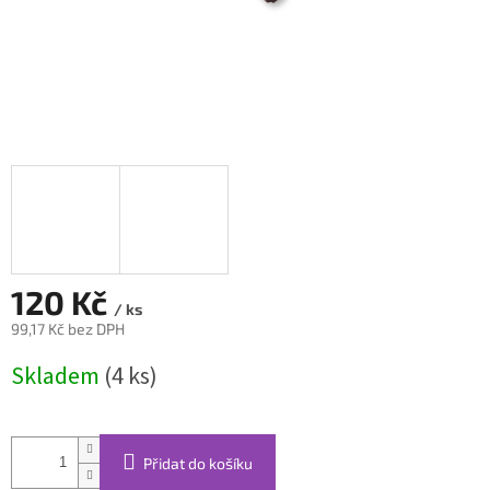
120 Kč
/ ks
99,17 Kč bez DPH
Měrná
Skladem
(4 ks)
cena:
Přidat do košíku