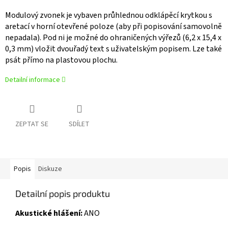
Modulový zvonek je vybaven průhlednou odklápěcí krytkou s
aretací v horní otevřené poloze (aby při popisování samovolně
nepadala). Pod ni je možné do ohraničených výřezů (6,2 x 15,4 x
0,3 mm) vložit dvouřadý text s uživatelským popisem. Lze také
psát přímo na plastovou plochu.
Detailní informace
ZEPTAT SE
SDÍLET
Popis
Diskuze
Detailní popis produktu
Akustické hlášení:
ANO