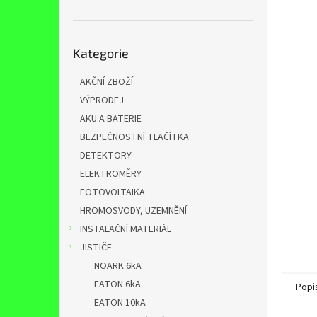
n
e
l
Přeskočit
Kategorie
kategorie
AKČNÍ ZBOŽÍ
VÝPRODEJ
AKU A BATERIE
BEZPEČNOSTNÍ TLAČÍTKA
DETEKTORY
ELEKTROMĚRY
FOTOVOLTAIKA
HROMOSVODY, UZEMNĚNÍ
INSTALAČNÍ MATERIÁL
JISTIČE
NOARK 6kA
EATON 6kA
Popi
EATON 10kA