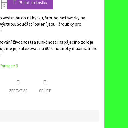
Přidat do košíku
o vestavbu do nábytku, šroubovací svorky na
 výstupu. Součástí balení jsou i šroubky pro
í.
ování životnosti a funkčnosti napájecího zdroje
ujeme jej zatěžovat na 80% hodnoty maximálního
.
informace
ZEPTAT SE
SDÍLET