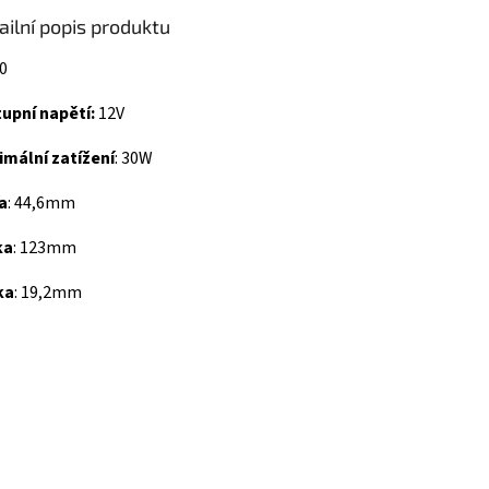
ailní popis produktu
0
tupní napětí
:
12V
mální zatížení
:
30W
a
:
44,6mm
ka
:
123mm
ka
:
19,2mm