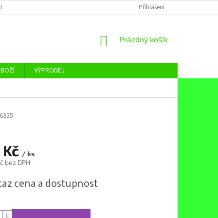
OBNÍCH ÚDAJŮ
Přihlášení
NÁKUPNÍ
Prázdný košík
KOŠÍK
ZBOŽÍ
VÝPRODEJ
6355
 Kč
/ ks
č bez DPH
taz cena a dostupnost